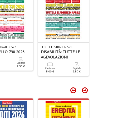
STRATE N.522
LEGGI ILLUSTRATE N.521
LEGGI ILLUSTRAT
LLO 730 2026
DISABILITÀ: TUTTE LE
IVA: Modell
AGEVOLAZIONI
Digitale
Cartacea
2.50 €
5.00 €
Cartacea
Digitale
5.00 €
2.50 €