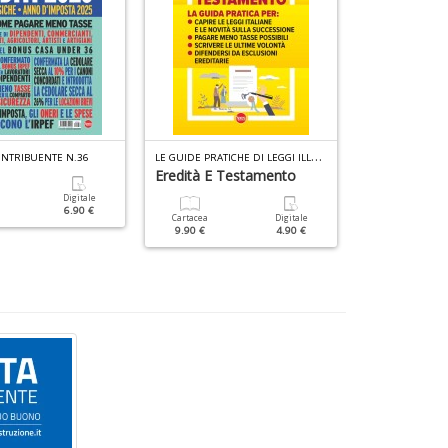
L
E GUIDE PRATICHE DI LEGGI ILLUSTRATE N.11
NTRIBUENTE N.36
LEGGI ILLUSTRAT
Eredità E Testamento
Digitale
Cartacea
6.90 €
9.90 €
Cartacea
Digitale
9.90 €
4.90 €