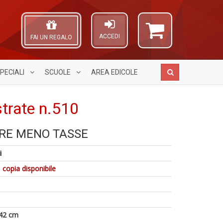
ACCEDI
FAI UN REGALO
PECIALI
SCUOLE
AREA
EDICOLE
strate n.510
1
RE MENO TASSE
f
L
S
A
D
Gh
L
i
V
A
O
n
C
C
 copia disponibile
+
D
n
D
n
+
A
D
a
42 cm
a