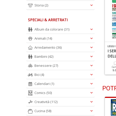
Storia
(2)
SPECIALI & ARRETRATI
Album da colorare
(31)
Animali
(14)
EGGI ILLUSTRATE N.511
LEGGI ILLUSTRATE N.509
LEGGI 
Arredamento
(36)
30 ANNO 2025
Iva: Modello Base 2025
I SE
DELL
Bambini
(42)
Cartacea
Digitale
Cartacea
Digitale
Benessere
(27)
5.00 €
2.50 €
5.00 €
2.50 €
Car
5.
Bici
(4)
Calendari
(1)
POTR
Comics
(50)
Creatività
(112)
Cucina
(58)