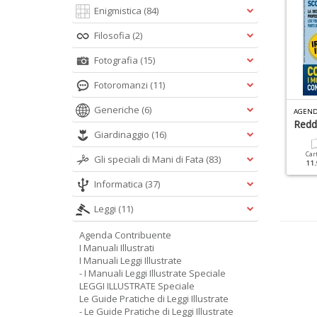
Enigmistica
(84)
Filosofia
(2)
Fotografia
(15)
Fotoromanzi
(11)
Generiche
(6)
 MANUALI ILLUSTRATI N.23
AGENDA CONTRIBUENTE N.33
AGEND
ondominio Facile
Agenda Del Contribuente
Reddi
Giardinaggio
(16)
2025
Cartacea
Digitale
Car
Gli speciali di Mani di Fata
(83)
9.90 €
4.90 €
11.
Cartacea
Digitale
12.90 €
5.90 €
Informatica
(37)
Leggi
(11)
Agenda Contribuente
I Manuali Illustrati
I Manuali Leggi Illustrate
- I Manuali Leggi Illustrate Speciale
LEGGI ILLUSTRATE Speciale
Le Guide Pratiche di Leggi Illustrate
- Le Guide Pratiche di Leggi Illustrate