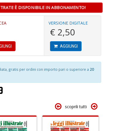
Il
STRATE È DISPONIBILE IN ABBONAMENTO!
P
F
al
D
P
CEA
VERSIONE DIGITALE
A
B
€ 2,50
V
M
M
n
n
+
GIUNGI
AGGIUNGI
+
D
1
D
f
+
2
ta, gratis per ordini con importo pari o superiore a
20
s
S
c
P
S
V
n
S
+
n
D
scoprili tutti
+
D