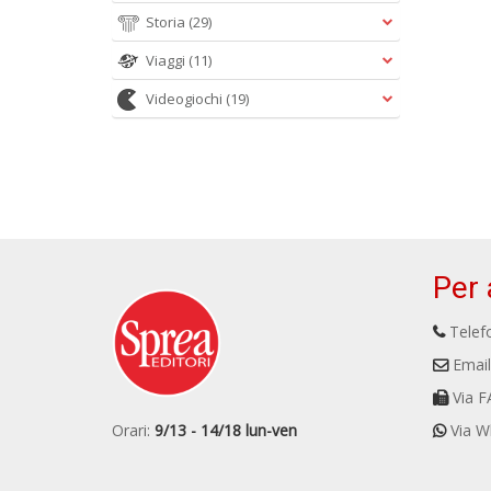
Storia
(29)
Viaggi
(11)
Videogiochi
(19)
Per 
Telefo
Email
Via F
Orari:
9/13 - 14/18 lun-ven
Via W