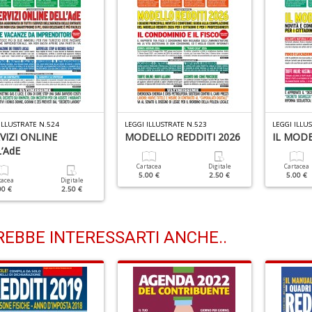
ILLUSTRATE N.524
LEGGI ILLUSTRATE N.523
LEGGI ILLU
RVIZI ONLINE
MODELLO REDDITI 2026
IL MODE
’AdE
Cartacea
Digitale
Cartacea
5.00 €
2.50 €
5.00 €
tacea
Digitale
00 €
2.50 €
EBBE INTERESSARTI ANCHE..