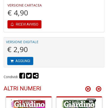
VERSIONE CARTACEA
€ 4,90
Fi
a
RICEVI AVVISO
p
c
Pr
VERSIONE DIGITALE
P
€ 2,90
C
S
n
+
AGGIUNGI
D
Condividi:
ALTRI NUMERI
P
C
R
S