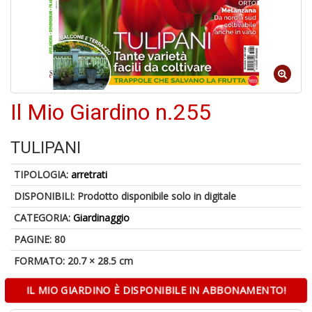
S
p
u
a
-
C
Il Mio Giardino n.255
TULIPANI
TIPOLOGIA:
arretrati
DISPONIBILI:
Prodotto disponibile solo in digitale
A
CATEGORIA:
Giardinaggio
a
a
PAGINE: 80
P
C
FORMATO: 20.7 × 28.5 cm
IL MIO GIARDINO È DISPONIBILE IN ABBONAMENTO!