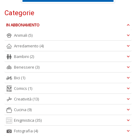
e
t
Categorie
D
M
IN ABBONAMENTO
n
+
Animali
(5)
D
Arredamento
(4)
Bambini
(2)
Benessere
(3)
Bici
(1)
Comics
(1)
A
L
Creatività
(13)
O
C
Cucina
(9)
n
Enigmistica
(35)
Fotografia
(4)