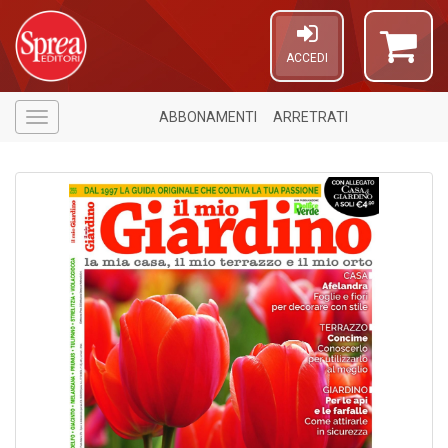
ACCEDI
ABBONAMENTI
ARRETRATI
Menù
U
A
c
C