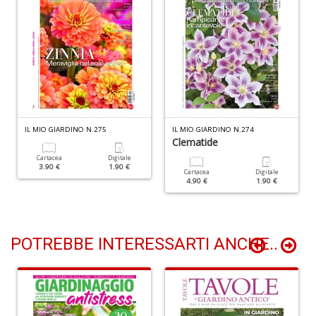
n
+
D
Li
De
IL MIO GIARDINO N.275
IL MIO GIARDINO N.274
al
Clematide
M
Cartacea
Digitale
n
3.90 €
1.90 €
Cartacea
Digitale
+
4.90 €
1.90 €
D
POTREBBE INTERESSARTI ANCHE..
L