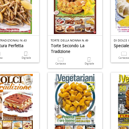
 TRADIZIONALI N.43
TORTE DELLA NONNA N.49
DI DOLCE 
tura Perfetta
Torte Secondo La
Special
Tradizione
cea
Digitale
Cartace
Cartacea
Digitale