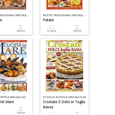
V
C
D
G
B
R
ICETTE TRADIZIONALI SPECIALE N.4
R
ICETTE TRADIZIONALI SPECIALE N.3
di
ne
Patate
U
G
i
e
a
Digitale
Cartacea
Digitale
t
G
a
n
6
c
+
n
P
D
in
V
di
n
+
D
S
di
1
M
n
I
H
in
M
ETETICA SPECIALE N.9
DI DOLCE IN DOLCE SPECIALE N.65
T
Del Mare
Crostate E Dolci In Teglia
di
P
f
di
Bassa
G
M
a
Digitale