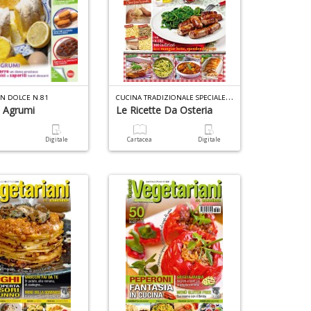
C
UCINA TRADIZIONALE SPECIALE N.1
IN DOLCE N.81
e Agrumi
Le Ricette Da Osteria
a
Digitale
Cartacea
Digitale