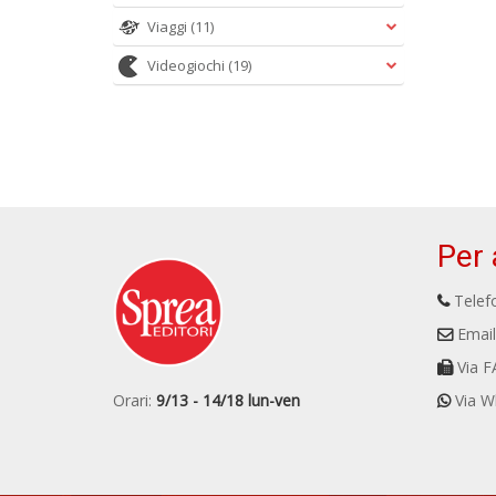
Viaggi
(11)
Videogiochi
(19)
Per 
Telefo
Email
Via F
Orari:
9/13 - 14/18 lun-ven
Via W