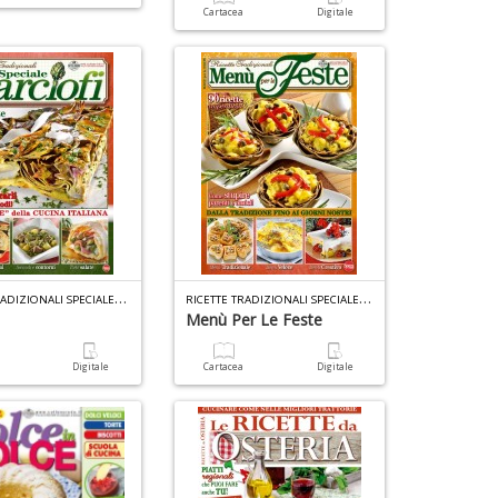
M
S
Cartacea
Digitale
n
n
+
+
D
D
R
ICETTE TRADIZIONALI SPECIALE N.2
R
ICETTE TRADIZIONALI SPECIALE N.1
Menù Per Le Feste
a
Digitale
Cartacea
Digitale