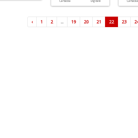
Cartacea
Digitale
Cartace
‹
1
2
...
19
20
21
22
23
2