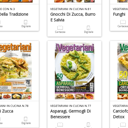
E CON N.3
VEGETARIANI IN CUCINA N.81
VEGETARIA
Della Tradizione
Gnocchi Di Zucca, Burro
Funghi
E Salvia
cea
Digitale
Cartace
Cartacea
Digitale
IANI IN CUCINA N.78
VEGETARIANI IN CUCINA N.77
VEGETARIA
Di Zucca
Asparagi, Germogli Di
Carciofo
Benessere
Detox
cea
Digitale