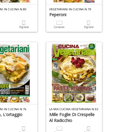
NI IN CUCINA N.80
VEGETARIANI IN CUCINA N.79
Peperoni
a
Digitale
Cartacea
Digitale
NI IN CUCINA N.76
LA MIA CUCINA VEGETARIANA N.92
, L'ortaggio
Mille Foglie Di Crespelle
Al Radicchio