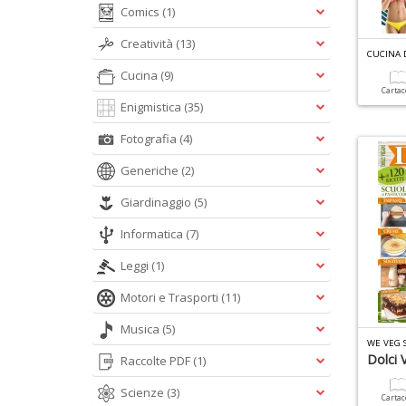
Comics
(1)
Creatività
(13)
CUCINA D
Cucina
(9)
Carta
Enigmistica
(35)
Fotografia
(4)
Generiche
(2)
Giardinaggio
(5)
Informatica
(7)
Leggi
(1)
Motori e Trasporti
(11)
Musica
(5)
WE VEG S
Dolci 
Raccolte PDF
(1)
Scienze
(3)
Carta