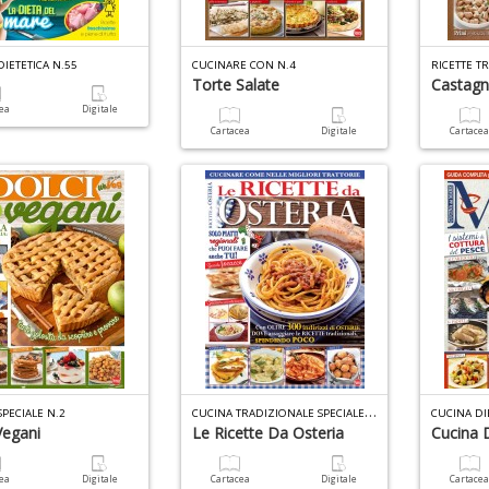
IETETICA N.55
CUCINARE CON N.4
Torte Salate
Castag
cea
Digitale
Cartacea
Digitale
Cartace
C
UCINA TRADIZIONALE SPECIALE N.2
PECIALE N.2
CUCINA DI
Vegani
Le Ricette Da Osteria
Cucina 
cea
Digitale
Cartacea
Digitale
Cartace