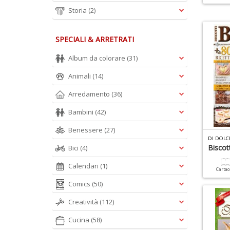
Storia
(2)
SPECIALI & ARRETRATI
Album da colorare
(31)
Animali
(14)
Arredamento
(36)
Bambini
(42)
Benessere
(27)
DI DOLC
Biscott
Bici
(4)
Calendari
(1)
Carta
Comics
(50)
Creatività
(112)
Cucina
(58)