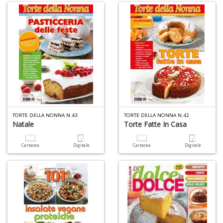
c
C
n
+
D
TORTE DELLA NONNA N.43
TORTE DELLA NONNA N.42
Natale
Torte Fatte In Casa
Cartacea
Digitale
Cartacea
Digitale
A
L
O
C
n