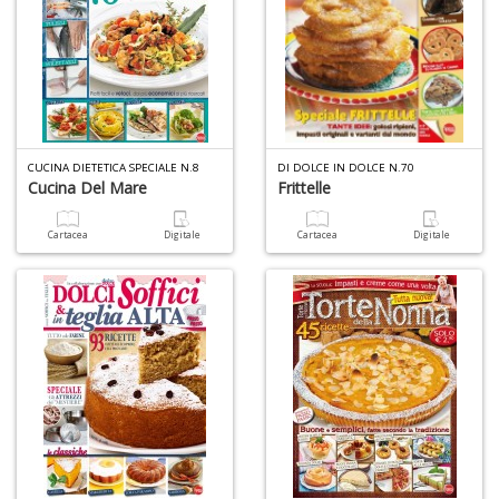
I
ba
C
R
S
CUCINA DIETETICA SPECIALE N.8
DI DOLCE IN DOLCE N.70
Cucina Del Mare
Frittelle
n
+
D
Cartacea
Digitale
Cartacea
Digitale
C
il
t
si
w