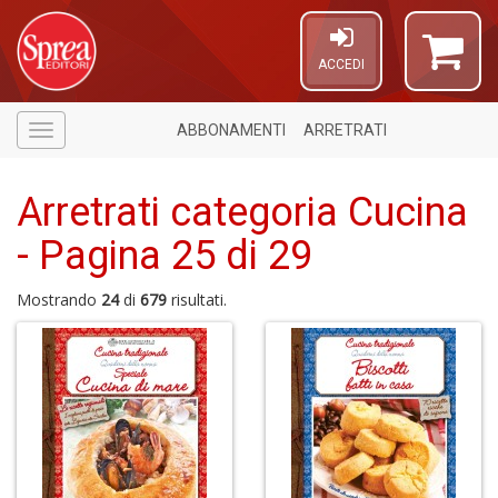
ACCEDI
ABBONAMENTI
ARRETRATI
Menù
Arretrati categoria Cucina
- Pagina 25 di 29
Mostrando
24
di
679
risultati.
4
n
in
di