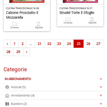
CUCINA TRADIZIONALE N.58
CUCINA TRADIZIONALE N.57
Calzone Prosciutto E
Strudel Torte E Sfoglie
Mozzarella
Cartacea
Digitale
Cartacea
Digitale
‹
1
2
...
21
22
23
24
25
26
27
28
29
›
Categorie
IN ABBONAMENTO
Animali
(5)
Arredamento
(4)
Bambini
(2)