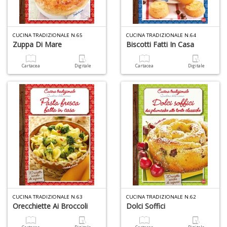
6
n
in
CUCINA TRADIZIONALE N.65
CUCINA TRADIZIONALE N.64
di
Zuppa Di Mare
Biscotti Fatti In Casa
Cartacea
Digitale
Cartacea
Digitale
4
n
c
c
di
in
o
CUCINA TRADIZIONALE N.63
CUCINA TRADIZIONALE N.62
Orecchiette Ai Broccoli
Dolci Soffici