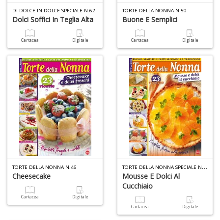
W
DI DOLCE IN DOLCE SPECIALE N.62
TORTE DELLA NONNA N.50
M
Dolci Soffici In Teglia Alta
Buone E Semplici
n
+
Cartacea
Digitale
Cartacea
Digitale
D
I
e
c
I
M
P
al
T
ORTE DELLA NONNA SPECIALE N.47
TORTE DELLA NONNA N.46
U
Cheesecake
Mousse E Dolci Al
n
Cucchiaio
+
Cartacea
Digitale
D
Cartacea
Digitale