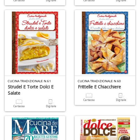
Cartacea
Digitale
Cartacea
Digitale
A
C
2
A
C
n
+
D
CUCINA TRADIZIONALE N.61
CUCINA TRADIZIONALE N.60
Strudel E Torte Dolci E
Frittelle E Chiacchiere
Salate
Cartacea
Digitale
A
Cartacea
Digitale
C
n
+
D