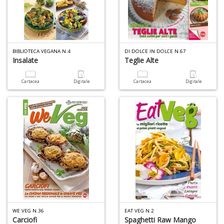
BIBLIOTECA VEGANA N.4
DI DOLCE IN DOLCE N.67
Insalate
Teglie Alte
Cartacea
Digitale
Cartacea
Digitale
WE VEG N.36
EAT VEG N.2
Carciofi
Spaghetti Raw Mango