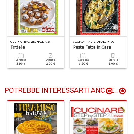
Il
m
c
7
CUCINA TRADIZIONALE N.81
CUCINA TRADIZIONALE N.80
a
Frittelle
Pasta Fatta In Casa
G
F
Cartacea
Digitale
Cartacea
Digitale
n
3.90 €
2.00 €
3.90 €
2.00 €
+
D
POTREBBE INTERESSARTI ANCHE..
A
n