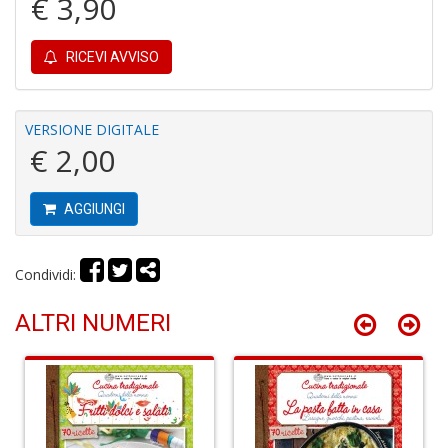
€ 3,90
RICEVI AVVISO
Fa
C
S
VERSIONE DIGITALE
n
€ 2,00
+
D
AGGIUNGI
Condividi:
G
H
ALTRI NUMERI
A
C
R
n
+
D