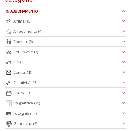
I
L
IN ABBONAMENTO
P
Animali
(5)
C
n
Arredamento
(4)
+
D
Bambini
(2)
Benessere
(3)
Bici
(1)
Comics
(1)
Creatività
(13)
A
Cucina
(9)
L
O
Enigmistica
(35)
C
n
Fotografia
(4)
Generiche
(2)