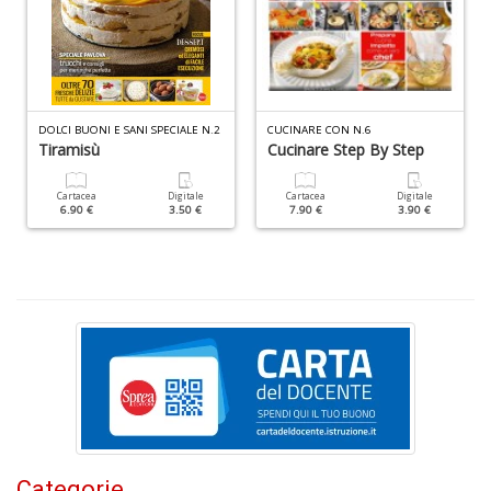
c
d
C
F
n
+
D
DOLCI BUONI E SANI SPECIALE N.2
CUCINARE CON N.6
Tiramisù
Cucinare Step By Step
Cartacea
Digitale
Cartacea
Digitale
6.90 €
3.50 €
7.90 €
3.90 €
D
Q
n
+
D
P
di
Categorie
fi