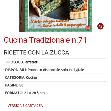
1
n
in
di
Cucina Tradizionale n.71
RICETTE CON LA ZUCCA
TIPOLOGIA:
arretrati
P
DISPONIBILI:
Prodotto disponibile solo in digitale
M
6
CATEGORIA:
Cucina
f
+
PAGINE: 80
di
FORMATO: 21 × 28.5 cm
c
VERSIONE CARTACEA