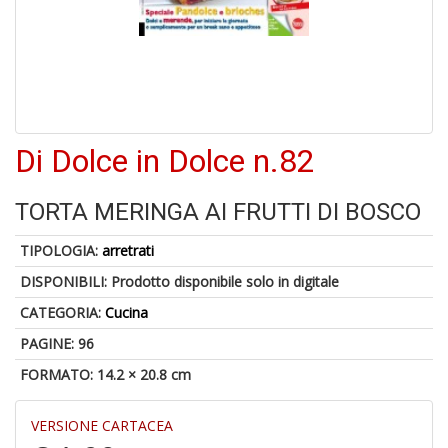
6
f
+
di
in
Di Dolce in Dolce n.82
r
TORTA MERINGA AI FRUTTI DI BOSCO
TIPOLOGIA:
arretrati
DISPONIBILI:
Prodotto disponibile solo in digitale
6
n
CATEGORIA:
Cucina
in
di
PAGINE: 96
FORMATO: 14.2 × 20.8 cm
VERSIONE CARTACEA