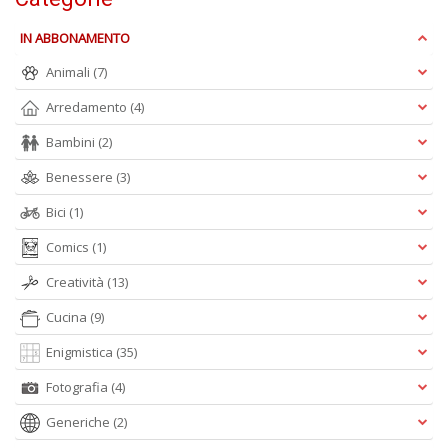
S
IN ABBONAMENTO
7
l
Animali
(7)
P
C
Arredamento
(4)
n
+
Bambini
(2)
D
Benessere
(3)
Bici
(1)
Comics
(1)
Creatività
(13)
Cucina
(9)
A
L
Enigmistica
(35)
O
C
Fotografia
(4)
n
Generiche
(2)