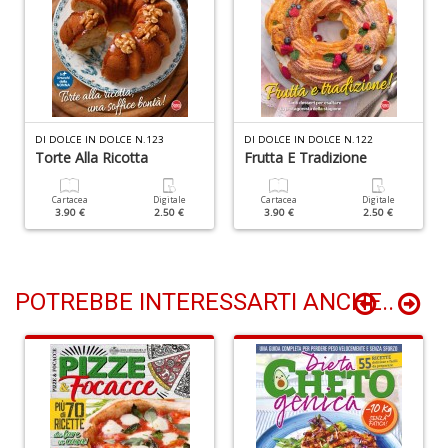
D
n
+
D
DI DOLCE IN DOLCE N.123
DI DOLCE IN DOLCE N.122
Torte Alla Ricotta
Frutta E Tradizione
L
B
Cartacea
Digitale
Cartacea
Digitale
T
3.90 €
2.50 €
3.90 €
2.50 €
G
M
n
+
POTREBBE INTERESSARTI ANCHE..
D