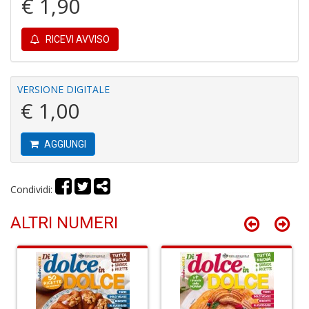
€ 1,90
A
RICEVI AVVISO
s
di
h
W
VERSIONE DIGITALE
M
€ 1,00
M
n
+
AGGIUNGI
D
Condividi:
ALTRI NUMERI
I
pi
di
u
v
R