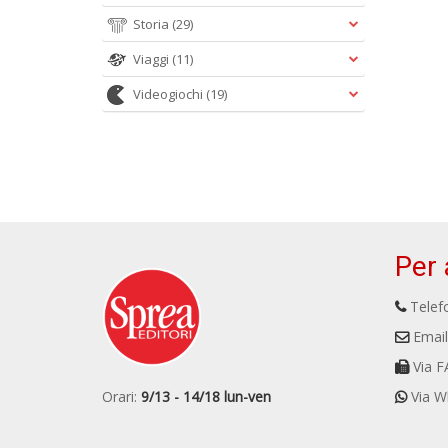
Storia
(29)
Viaggi
(11)
Videogiochi
(19)
Per 
Telefo
Email
Via F
Orari:
9/13 - 14/18 lun-ven
Via W