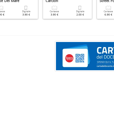
tte Del Mare
Carciofi
Street F
tacea
Digitale
Cartacea
Digitale
Cartacea
90 €
3.90 €
3.90 €
2.00 €
6.90 €