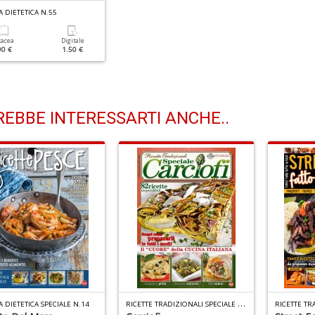
 DIETETICA N.55
tacea
Digitale
90 €
1.50 €
EBBE INTERESSARTI ANCHE..
R
ICETTE TRADIZIONALI SPECIALE N.2
 DIETETICA SPECIALE N.14