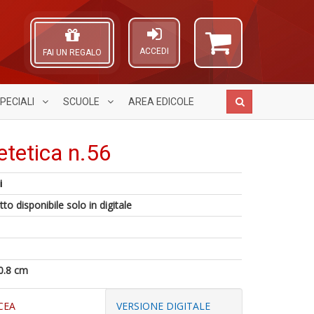
ACCEDI
FAI UN REGALO
PECIALI
SCUOLE
AREA
EDICOLE
etetica n.56
i
M
M
A
6
to disponibile solo in digitale
m
di
L
n
&
F
O
in
u
n
C
di
L
+
n
N
D
0.8 cm
M
C
n
CEA
VERSIONE DIGITALE
+