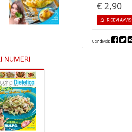
€ 2,90
RICEVI AVVI
Condividi:
I NUMERI