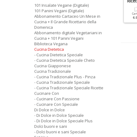
rolla, Fillo, Sfoglia + Apri
Cucina Veloce
Rice
101 Insalate Vegane (Digitale)
arattolo
101 Panini Vegani (Digitale)
Cartacea
Digitale
Car
Abbonamento Cartaceo Un Mese in
4.90 €
2.90 €
6.
Cartacea
Cucina + Il Grande Ricettario della
9.90 €
Domenica
Abbonamento digitale Vegetariani in
Cucina + 101 Panini Vegani
Biblioteca Vegana
Cucina Dietetica
- Cucina Dietetica Speciale
- Cucina Dietetica Speciale Cheto
Cucina Giapponese
Cucina Tradizionale
- Cucina Tradizionale Plus - Pinza
- Cucina Tradizionale Speciale
- Cucina Tradizionale Speciale Ricette
Cucinare Con
- Cucinare Con Passione
- Cucinare Con Speciale
Di Dolce in Dolce
- Di Dolce in Dolce Speciale
- Di Dolce in Dolce Speciale Plus
Dolci buoni e sani
- Dolci buoni e sani Speciale