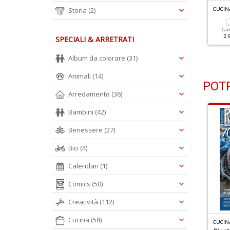
Storia
(2)
CUCINA
Car
2.
SPECIALI & ARRETRATI
Album da colorare
(31)
Animali
(14)
POTR
Arredamento
(36)
Bambini
(42)
Benessere
(27)
Bici
(4)
Calendari
(1)
Comics
(50)
Creatività
(112)
Cucina
(58)
R
ICETTE PER IL MIO BIMBY-TAPPI N.1
R
ICETTE PER IL MIO BIMBY SPECIALE N.11
CUCINA