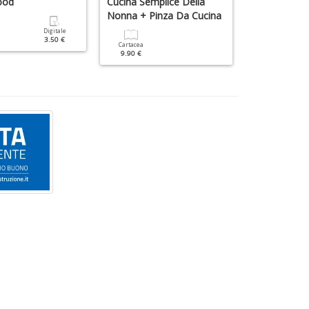
ood
Cucina Semplice Della
Cucina Dell'
Nonna + Pinza Da Cucina
Digitale
Cartacea
3.50 €
6.90 €
Cartacea
9.90 €