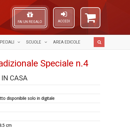
ACCEDI
FAI UN REGALO
PECIALI
SCUOLE
AREA
EDICOLE
adizionale Speciale n.4
 IN CASA
1
F
A
S
n
Il
L
C
c
M
O
G
C
C
to disponibile solo in digitale
n
n
n
+
+
D
D
6
8.5 cm
n