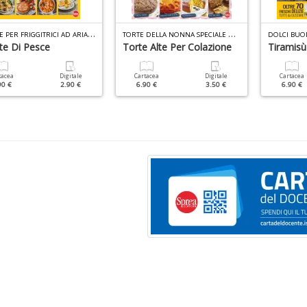
R
ICETTE PER FRIGGITRICI AD ARIA SPECIALE N.1
T
ORTE DELLA NONNA SPECIALE N.50
DOLCI BUON
te Di Pesce
Torte Alte Per Colazione
Tiramisù
tacea
Digitale
Cartacea
Digitale
Cartacea
90 €
2.90 €
6.90 €
3.50 €
6.90 €