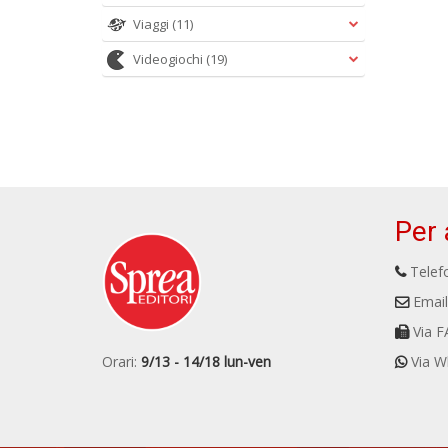
Viaggi
(11)
Videogiochi
(19)
Per 
Telefo
Email
Via F
Orari:
9/13 - 14/18 lun-ven
Via W