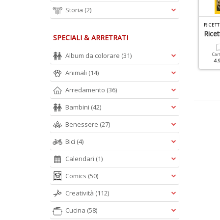
Storia
(2)
UCINA DIETETICA SPECIALE N.12
BIBLIOTECA VEGANA N.4
icette Detox Con Gusto
Insalate
Ricet
SPECIALI & ARRETRATI
Album da colorare
(31)
Cartacea
Digitale
Cartacea
Digitale
Car
7.90 €
3.90 €
7.90 €
4.00 €
4.
Animali
(14)
Arredamento
(36)
Bambini
(42)
Benessere
(27)
Bici
(4)
Calendari
(1)
Comics
(50)
Creatività
(112)
Cucina
(58)