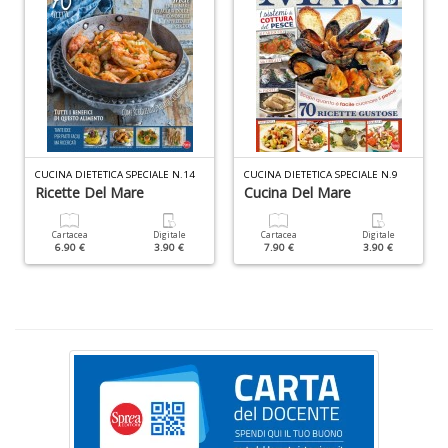
(d
n
+
D
Gl
CUCINA DIETETICA SPECIALE N.14
CUCINA DIETETICA SPECIALE N.9
u
Ricette Del Mare
Cucina Del Mare
d
D
Cartacea
Digitale
Cartacea
Digitale
H
6.90 €
3.90 €
7.90 €
3.90 €
S
n
+
D