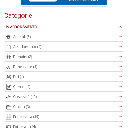
S
Categorie
S
n
+
IN ABBONAMENTO
D
Animali
(5)
Arredamento
(4)
Bambini
(2)
F
Benessere
(3)
C
B
Bici
(1)
d
e
Comics
(1)
n
+
Creatività
(13)
D
Cucina
(9)
Enigmistica
(35)
Fotografia
(4)