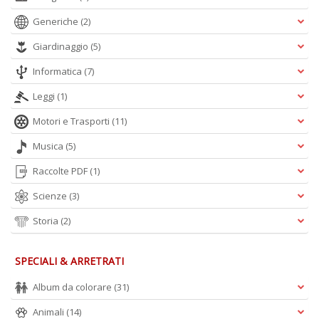
Is
Generiche
(2)
di
po
Giardinaggio
(5)
K
n
Informatica
(7)
+
D
Leggi
(1)
Motori e Trasporti
(11)
Musica
(5)
Raccolte PDF
(1)
Scienze
(3)
A
Storia
(2)
L
O
C
SPECIALI & ARRETRATI
n
Album da colorare
(31)
Animali
(14)