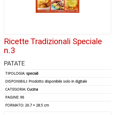
6
n
in
di
Ricette Tradizionali Speciale
n.3
PATATE
TIPOLOGIA:
speciali
A
DISPONIBILI:
Prodotto disponibile solo in digitale
a
a
CATEGORIA:
Cucina
O
d
PAGINE: 96
V
FORMATO: 20.7 × 28.5 cm