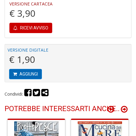
VERSIONE CARTACEA
€ 3,90
RICEVI AVVISO
I
B
V
VERSIONE DIGITALE
n
€ 1,90
+
D
AGGIUNGI
Condividi:
R
P
POTREBBE INTERESSARTI ANCHE..
2
G
V
R
P