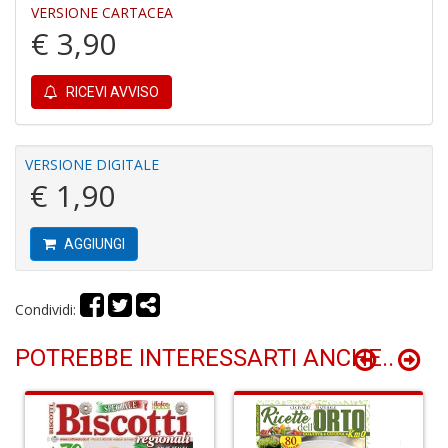
P
VERSIONE CARTACEA
P
€ 3,90
C
n
+
RICEVI AVVISO
D
VERSIONE DIGITALE
€ 1,90
Il
M
AGGIUNGI
O
P
Il
Condividi:
M
O
P
POTREBBE INTERESSARTI ANCHE..
n
+
D