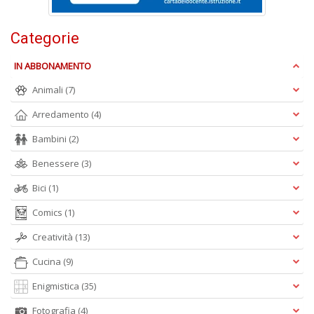
R
P
Categorie
n
+
D
IN ABBONAMENTO
Animali
(7)
Arredamento
(4)
S
Bambini
(2)
L
Benessere
(3)
n
+
Bici
(1)
D
Comics
(1)
Creatività
(13)
Cucina
(9)
I
C
Enigmistica
(35)
Fa
n
Fotografia
(4)