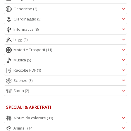
+
Generiche
(2)
D
Giardinaggio
(5)
Informatica
(8)
Leggi
(1)
Motori e Trasporti
(11)
A
Musica
(5)
L
O
Raccolte PDF
(1)
C
n
Scienze
(3)
Storia
(2)
SPECIALI & ARRETRATI
Album da colorare
(31)
Animali
(14)