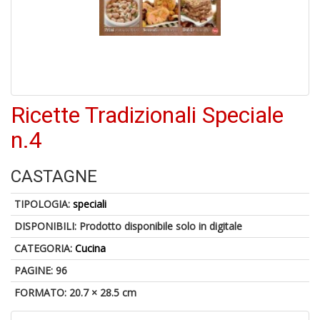
U
a
c
Il
C
Ricette Tradizionali Speciale
n.4
6
n
CASTAGNE
in
di
TIPOLOGIA:
speciali
DISPONIBILI:
Prodotto disponibile solo in digitale
CATEGORIA:
Cucina
PAGINE: 96
FORMATO: 20.7 × 28.5 cm
C