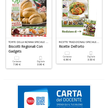
A
I
L
P
C
S
T
ORTE DELLA NONNA SPECIALE N.49
R
ICETTE TRADIZIONALI SPECIALE ORTO N.1
n
Biscotti Regionali Con
Ricette Dell'orto
+
Gadgets
D
Cartacea
Digitale
6.90 €
3.50 €
Cartacea
Digitale
7.90 €
3.90 €
5
a
di
P