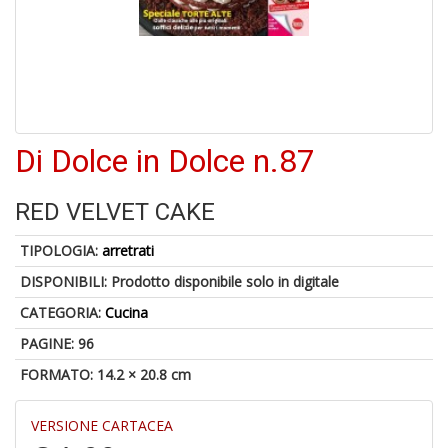
6
n
c
c
Di Dolce in Dolce n.87
di
in
o
RED VELVET CAKE
TIPOLOGIA:
arretrati
DISPONIBILI:
Prodotto disponibile solo in digitale
CATEGORIA:
Cucina
PAGINE: 96
FORMATO: 14.2 × 20.8 cm
V
in
c
VERSIONE CARTACEA
t