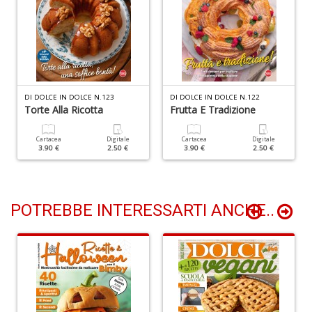
L
II
G
M
a
co
H
DI DOLCE IN DOLCE N.123
DI DOLCE IN DOLCE N.122
Torte Alla Ricotta
Frutta E Tradizione
D
n
+
Cartacea
Digitale
Cartacea
Digitale
3.90 €
2.50 €
3.90 €
2.50 €
D
POTREBBE INTERESSARTI ANCHE..
B
C
R
S
n
+
D