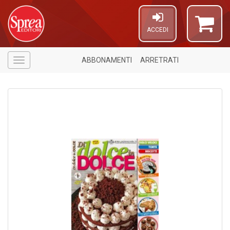
ACCEDI
ABBONAMENTI
ARRETRATI
Menù
6
n
in
di