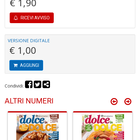
€ 1,90
di
P
RICEVI AVVISO
VERSIONE DIGITALE
€ 1,00
A
e
AGGIUNGI
L
I
L
Condividi:
C
S
ALTRI NUMERI
n
+
D