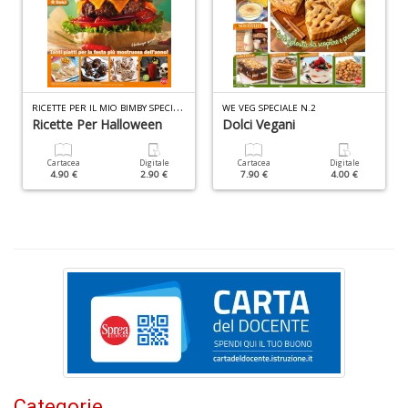
R
ICETTE PER IL MIO BIMBY SPECIALE N.2
WE VEG SPECIALE N.2
Ricette Per Halloween
Dolci Vegani
S
S
Cartacea
Digitale
Cartacea
Digitale
M
4.90 €
2.90 €
7.90 €
4.00 €
n
+
D
G
S
n
+
D
Categorie