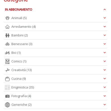
IN ABBONAMENTO
Animali
(5)
S
S
Arredamento
(4)
n
Bambini
(2)
+
D
Benessere
(3)
Bici
(1)
Comics
(1)
Creatività
(13)
Cucina
(9)
A
L
Enigmistica
(35)
O
Fotografia
(4)
C
n
Generiche
(2)