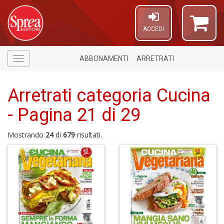
ACCEDI
ABBONAMENTI
ARRETRATI
Menù
Arretrati categoria Cucina
- Pagina 21 di 29
Mostrando
24
di
679
risultati.
A
di
a
a
B
d