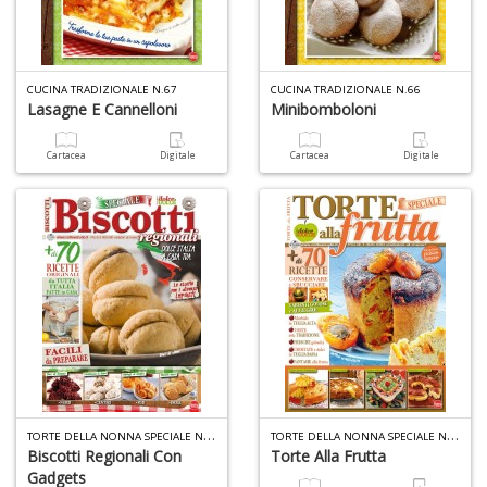
CUCINA TRADIZIONALE N.67
CUCINA TRADIZIONALE N.66
Lasagne E Cannelloni
Minibomboloni
Cartacea
Digitale
Cartacea
Digitale
T
ORTE DELLA NONNA SPECIALE N.49
T
ORTE DELLA NONNA SPECIALE N.48
Biscotti Regionali Con
Torte Alla Frutta
Gadgets