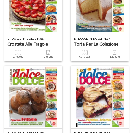
B
cl
DI DOLCE IN DOLCE N.85
DI DOLCE IN DOLCE N.84
L
Crostata Alle Fragole
Torta Per La Colazione
S
n
Cartacea
Digitale
Cartacea
Digitale
+
D
P
C
S
E