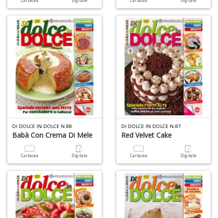
Cartacea
Digitale
Cartacea
Digitale
P
f
C
T
S
n
+
D
DI DOLCE IN DOLCE N.88
DI DOLCE IN DOLCE N.87
Babà Con Crema Di Mele
Red Velvet Cake
M
Cartacea
Digitale
Cartacea
Digitale
M
R
P
(d
n
+
D