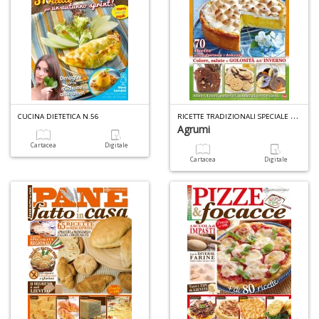
R
ICETTE TRADIZIONALI SPECIALE N.5
CUCINA DIETETICA N.56
Agrumi
Cartacea
Digitale
Cartacea
Digitale