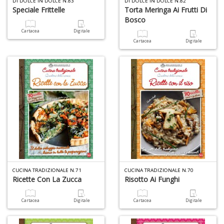
DI DOLCE IN DOLCE N.83
DI DOLCE IN DOLCE N.82
n
Speciale Frittelle
Torta Meringa Ai Frutti Di
+
Bosco
D
Cartacea
Digitale
Cartacea
Digitale
M
di
F
n
+
D
CUCINA TRADIZIONALE N.71
CUCINA TRADIZIONALE N.70
Ricette Con La Zucca
Risotto Ai Funghi
M
B
Cartacea
Digitale
Cartacea
Digitale
T
G
n