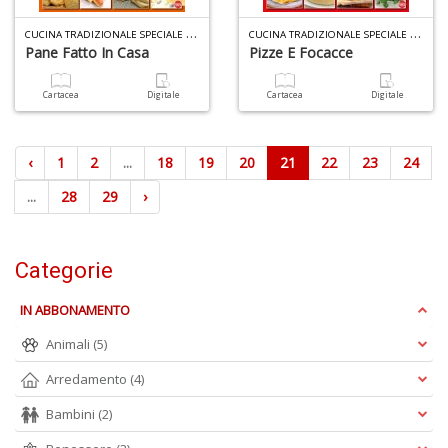
C
UCINA TRADIZIONALE SPECIALE N.4
C
UCINA TRADIZIONALE SPECIALE N.3
Pane Fatto In Casa
Pizze E Focacce
Cartacea
Digitale
Cartacea
Digitale
‹
1
2
...
18
19
20
21
22
23
24
...
28
29
›
Categorie
IN ABBONAMENTO
Animali
(5)
Arredamento
(4)
Bambini
(2)