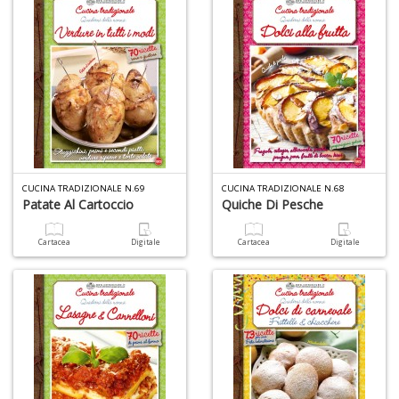
+
D
A
CUCINA TRADIZIONALE N.69
CUCINA TRADIZIONALE N.68
L
Patate Al Cartoccio
Quiche Di Pesche
O
C
Cartacea
Digitale
Cartacea
Digitale
n