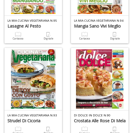
LA MIA CUCINA VEGETARIANA N.95
LA MIA CUCINA VEGETARIANA N.94
Lasagne Al Pesto
Mangia Sano Vivi Meglio
4
Cartacea
Digitale
Cartacea
Digitale
n
in
di
U
A
c
B
LA MIA CUCINA VEGETARIANA N.93
DI DOLCE IN DOLCE N.90
Strudel Di Cicoria
Crostata Alle Rose Di Mela