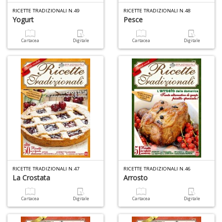
W
RICETTE TRADIZIONALI N.49
RICETTE TRADIZIONALI N.48
M
Yogurt
Pesce
n
+
Cartacea
Digitale
Cartacea
Digitale
D
I
e
c
I
M
P
al
RICETTE TRADIZIONALI N.47
RICETTE TRADIZIONALI N.46
U
La Crostata
Arrosto
n
+
Cartacea
Digitale
Cartacea
Digitale
D