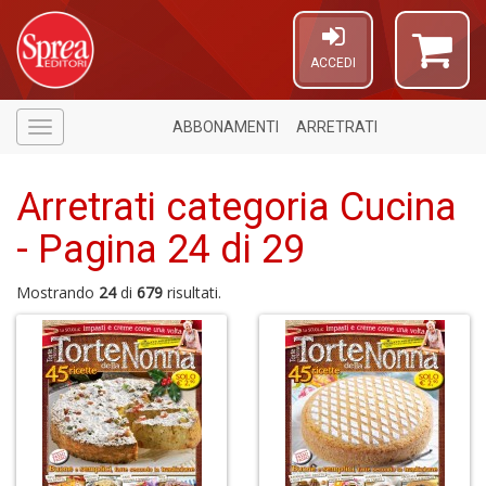
ACCEDI
ABBONAMENTI
ARRETRATI
Menù
Arretrati categoria Cucina
- Pagina 24 di 29
Mostrando
24
di
679
risultati.
4
n
in
di