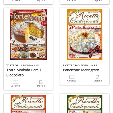
Cartacea
Digitale
Cartacea
Digitale
A
C
2
A
C
n
+
D
TORTE DELLA NONNA N.51
RICETTE TRADIZIONALI N.52
Torta Morbida Pere E
Panettone Meringrato
Cioccolato
Cartacea
Digitale
A
Cartacea
Digitale
C
n
+
D