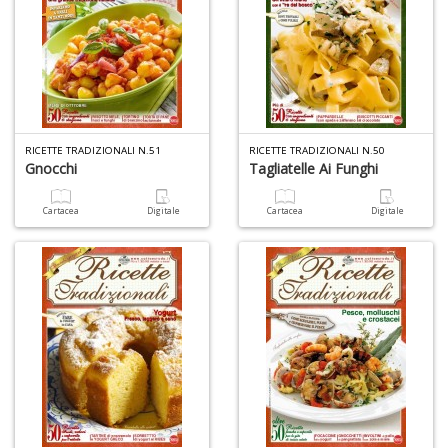
I
ba
C
R
S
RICETTE TRADIZIONALI N.51
RICETTE TRADIZIONALI N.50
Gnocchi
Tagliatelle Ai Funghi
n
+
D
Cartacea
Digitale
Cartacea
Digitale
C
il
t
si
w