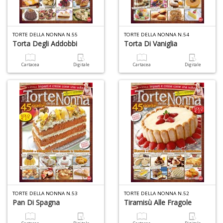
6
n
in
TORTE DELLA NONNA N.55
TORTE DELLA NONNA N.54
di
Torta Degli Addobbi
Torta Di Vaniglia
Cartacea
Digitale
Cartacea
Digitale
4
n
c
c
di
in
o
TORTE DELLA NONNA N.53
TORTE DELLA NONNA N.52
Pan Di Spagna
Tiramisù Alle Fragole