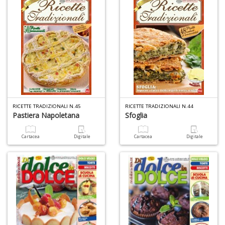
c
C
n
+
D
RICETTE TRADIZIONALI N.45
RICETTE TRADIZIONALI N.44
Pastiera Napoletana
Sfoglia
Cartacea
Digitale
Cartacea
Digitale
A
L
O
C
n