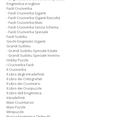
Enigmistica in inglese
Facili Cruciverba
- Facili Cruciverba Giganti
- Facili Cruciverba Giganti Raccolta
- Facili Cruciverba Maxi
- Facili Cruciverba Senza Schema
- Facili Cruciverba Speciale
Facili Sudoku
Giochi Enigmistici Giganti
Grandi Sudoku
- Grandi Sudoku Speciale Estate
- Grandi Sudoku Speciale Inverno
Hobby Puzzle
I Cruciverba Facili
Il Cruciverba
Il Libro degli Intradefiniti
Il Libro dei Crittografati
Il Libro dei Crucintarsi
Il Libro dei Crucipuzzle
Il Libro dell Enigmistica
Intradefiniti
Maxi Crucintarsio
Maxi Puzzle
Minipuzzle
Nuova Enigmistica Tedeschi