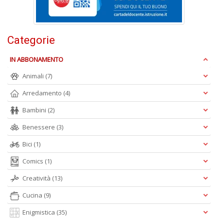
D
Categorie
IN ABBONAMENTO
Animali
(7)
A
L
Arredamento
(4)
O
Bambini
(2)
C
n
Benessere
(3)
Bici
(1)
Comics
(1)
Creatività
(13)
Cucina
(9)
Enigmistica
(35)