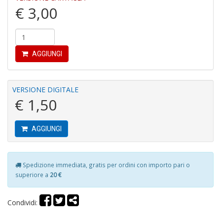
€ 3,00
C
P
AGGIUNGI
P
C
n
+
VERSIONE DIGITALE
D
€ 1,50
AGGIUNGI
B
n
Spedizione immediata, gratis per ordini con importo pari o
+
superiore a
20 €
D
Condividi: