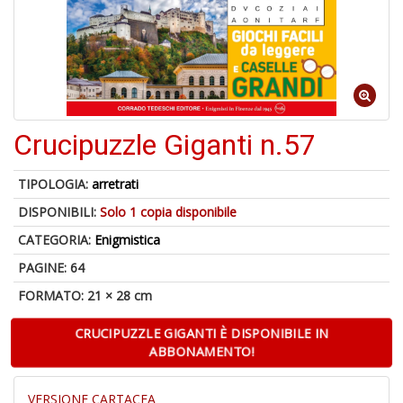
6
n
c
c
Crucipuzzle Giganti n.57
di
in
o
TIPOLOGIA:
arretrati
DISPONIBILI:
Solo 1 copia disponibile
CATEGORIA:
Enigmistica
PAGINE: 64
A
FORMATO: 21 × 28 cm
a
G
CRUCIPUZZLE GIGANTI È DISPONIBILE IN
S
ABBONAMENTO!
VERSIONE CARTACEA