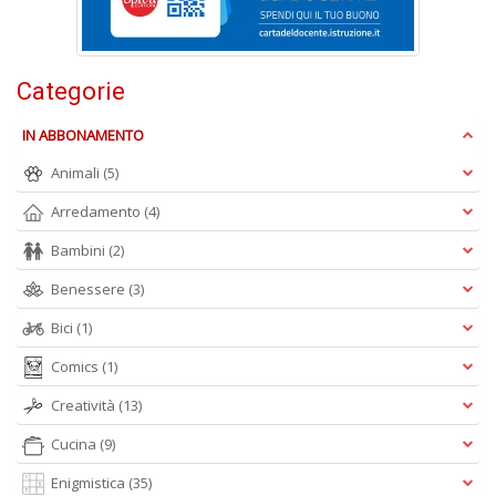
+
D
Categorie
IN ABBONAMENTO
Animali
(5)
Arredamento
(4)
A
L
Bambini
(2)
O
C
Benessere
(3)
n
Bici
(1)
Comics
(1)
Creatività
(13)
Cucina
(9)
Enigmistica
(35)