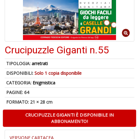
4
n
Crucipuzzle Giganti n.55
in
di
TIPOLOGIA:
arretrati
DISPONIBILI:
Solo 1 copia disponibile
CATEGORIA:
Enigmistica
PAGINE: 64
U
A
FORMATO: 21 × 28 cm
c
B
CRUCIPUZZLE GIGANTI È DISPONIBILE IN
ABBONAMENTO!
VERSIONE CARTACEA