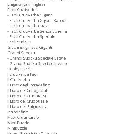
Enigmistica in inglese
Facili Cruciverba
- Facili Cruciverba Giganti
- Facili Cruciverba Giganti Raccolta
- Facili Cruciverba Maxi
- Facili Cruciverba Senza Schema
- Facili Cruciverba Speciale
Facili Sudoku
Giochi Enigmistici Giganti
Grandi Sudoku
- Grandi Sudoku Speciale Estate
- Grandi Sudoku Speciale Inverno
Hobby Puzzle
I Cruciverba Facili
Il Cruciverba
Il Libro degli Intradefiniti
Il Libro dei Crittografati
Il Libro dei Crucintarsi
Il Libro dei Crucipuzzle
Il Libro dell Enigmistica
Intradefiniti
Maxi Crucintarsio
Maxi Puzzle
Minipuzzle
Nuova Enigmistica Tedeschi