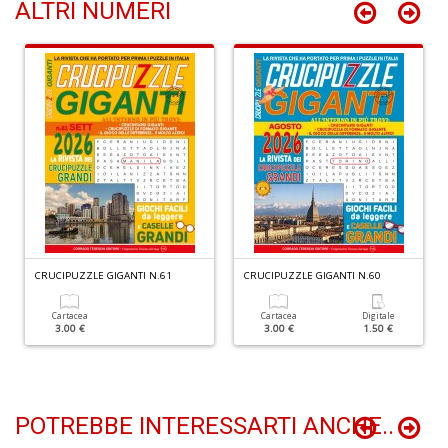
ALTRI NUMERI
B
cl
L
S
n
+
D
CRUCIPUZZLE GIGANTI N.61
CRUCIPUZZLE GIGANTI N.60
Cartacea
Cartacea
Digitale
3.00 €
3.00 €
1.50 €
P
C
S
POTREBBE INTERESSARTI ANCHE..
E