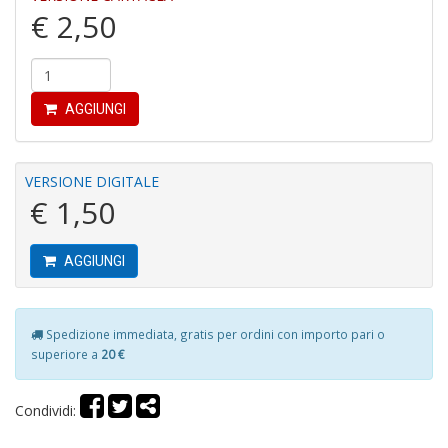
€ 2,50
P
f
C
AGGIUNGI
T
S
n
VERSIONE DIGITALE
+
€ 1,50
D
AGGIUNGI
M
M
Spedizione immediata, gratis per ordini con importo pari o
R
superiore a
20 €
P
(d
n
Condividi:
+
D