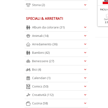
Storia
(2)
F
ACILI CRUCIVERBA GIGANTI RACCOLTA N.4
UIZ MESE N.349
FACILI
SPECIALI & ARRETRATI
Cartacea
Digitale
Cartacea
Digitale
Car
2.20 €
1.50 €
5.90 €
2.90 €
2.
Album da colorare
(31)
Animali
(14)
Arredamento
(36)
Bambini
(42)
Benessere
(27)
Bici
(4)
Calendari
(1)
Comics
(50)
Creatività
(112)
Cucina
(58)