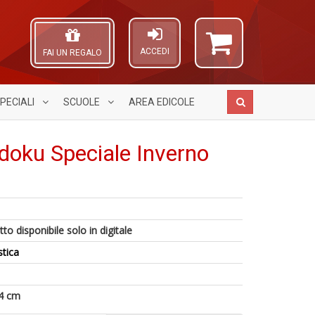
ACCEDI
FAI UN REGALO
PECIALI
SCUOLE
AREA
EDICOLE
doku Speciale Inverno
P
S
A
e
S
L
fi
n
O
to disponibile solo in digitale
p
+
4
C
la
D
f
n
stica
m
+
c
S
C
in
4 cm
C
o
P