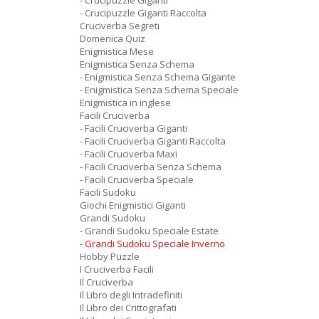
- Crucipuzzle Giganti
- Crucipuzzle Giganti Raccolta
Cruciverba Segreti
Domenica Quiz
Enigmistica Mese
Enigmistica Senza Schema
- Enigmistica Senza Schema Gigante
- Enigmistica Senza Schema Speciale
Enigmistica in inglese
Facili Cruciverba
- Facili Cruciverba Giganti
- Facili Cruciverba Giganti Raccolta
- Facili Cruciverba Maxi
- Facili Cruciverba Senza Schema
- Facili Cruciverba Speciale
Facili Sudoku
Giochi Enigmistici Giganti
Grandi Sudoku
- Grandi Sudoku Speciale Estate
- Grandi Sudoku Speciale Inverno
Hobby Puzzle
I Cruciverba Facili
Il Cruciverba
Il Libro degli Intradefiniti
Il Libro dei Crittografati