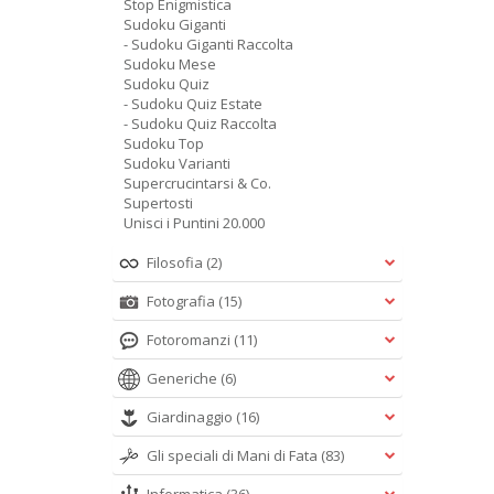
Stop Enigmistica
Sudoku Giganti
- Sudoku Giganti Raccolta
Sudoku Mese
Sudoku Quiz
- Sudoku Quiz Estate
- Sudoku Quiz Raccolta
Sudoku Top
Sudoku Varianti
Supercrucintarsi & Co.
Supertosti
Unisci i Puntini 20.000
Filosofia
(2)
Fotografia
(15)
Fotoromanzi
(11)
Generiche
(6)
Giardinaggio
(16)
Gli speciali di Mani di Fata
(83)