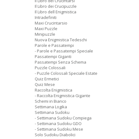
Il Libro dei Crucintarsi
Il Libro dei Crucipuzzle
Il Libro dell Enigmistica
Intradefiniti
Maxi Crucintarsio
Maxi Puzzle
Minipuzzle
Nuova Enigmistica Tedeschi
Parole e Passatempi
- Parole e Passatempi Speciale
Passatempi Giganti
Passatempi Senza Schema
Puzzle Colossali
- Puzzle Colossali Speciale Estate
Quiz Ermetici
Quiz Mese
Raccolta Enigmistica
- Raccolta Enigmistica Gigante
Schemi in Bianco
Settimana Logika
Settimana Sudoku
- Settimana Sudoku Compiega
- Settimana Sudoku GDO
- Settimana Sudoku Mese
Solo Sudoku Diabolici