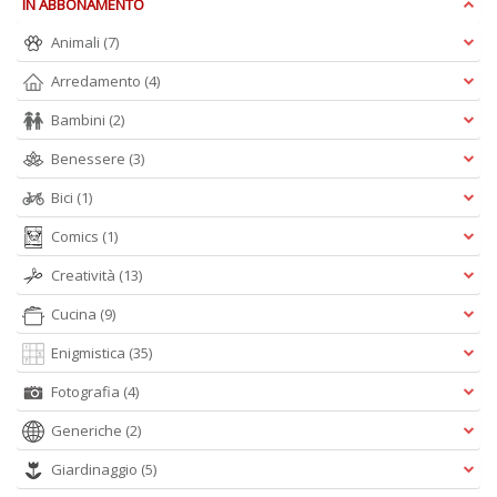
IN ABBONAMENTO
F
Animali
(7)
M
Vi
Arredamento
(4)
n
+
Bambini
(2)
D
Benessere
(3)
Bici
(1)
Comics
(1)
L
Creatività
(13)
cr
d
Cucina
(9)
b
L
Enigmistica
(35)
Il
n
Fotografia
(4)
+
D
Generiche
(2)
Giardinaggio
(5)