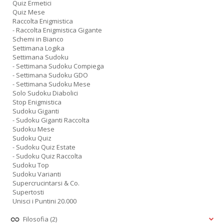
Quiz Ermetici
Quiz Mese
Raccolta Enigmistica
- Raccolta Enigmistica Gigante
Schemi in Bianco
Settimana Logika
Settimana Sudoku
- Settimana Sudoku Compiega
- Settimana Sudoku GDO
- Settimana Sudoku Mese
Solo Sudoku Diabolici
Stop Enigmistica
Sudoku Giganti
- Sudoku Giganti Raccolta
Sudoku Mese
Sudoku Quiz
- Sudoku Quiz Estate
- Sudoku Quiz Raccolta
Sudoku Top
Sudoku Varianti
Supercrucintarsi & Co.
Supertosti
Unisci i Puntini 20.000
Filosofia
(2)