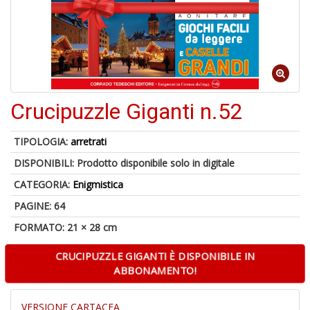
c
d
f
Crucipuzzle Giganti n.52
TIPOLOGIA:
arretrati
6
DISPONIBILI:
Prodotto disponibile solo in digitale
f
+
CATEGORIA:
Enigmistica
di
in
PAGINE: 64
r
FORMATO: 21 × 28 cm
CRUCIPUZZLE GIGANTI È DISPONIBILE IN
ABBONAMENTO!
VERSIONE CARTACEA