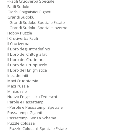
- Facili Cruciverba Speciale
Facili Sudoku
Giochi Enigmistici Giganti
Grandi Sudoku
- Grandi Sudoku Speciale Estate
- Grandi Sudoku Speciale Inverno
Hobby Puzzle
I Cruciverba Facili
Il Cruciverba
Il Libro degli Intradefiniti
Il Libro dei Crittografati
Il Libro dei Crucintarsi
Il Libro dei Crucipuzzle
Il Libro dell Enigmistica
Intradefiniti
Maxi Crucintarsio
Maxi Puzzle
Minipuzzle
Nuova Enigmistica Tedeschi
Parole e Passatempi
- Parole e Passatempi Speciale
Passatempi Giganti
Passatempi Senza Schema
Puzzle Colossali
- Puzzle Colossali Speciale Estate