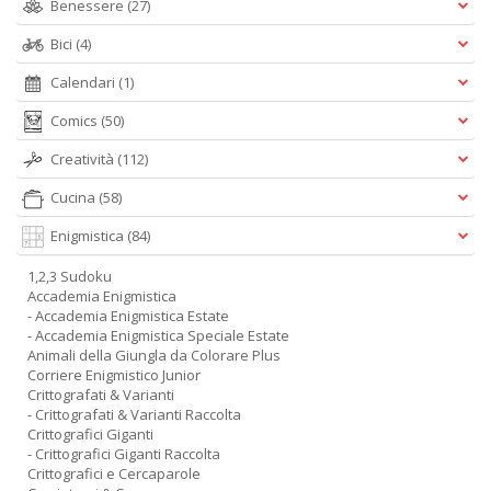
Benessere
(27)
Bici
(4)
Calendari
(1)
Comics
(50)
Creatività
(112)
Cucina
(58)
Enigmistica
(84)
1,2,3 Sudoku
Accademia Enigmistica
- Accademia Enigmistica Estate
- Accademia Enigmistica Speciale Estate
Animali della Giungla da Colorare Plus
Corriere Enigmistico Junior
Crittografati & Varianti
- Crittografati & Varianti Raccolta
Crittografici Giganti
- Crittografici Giganti Raccolta
Crittografici e Cercaparole