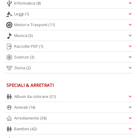
Informatica
(8)
Leggi
(1)
Motori e Trasporti
(11)
A
Musica
(5)
L
O
Raccolte PDF
(1)
C
n
Scienze
(3)
Storia
(2)
SPECIALI & ARRETRATI
Album da colorare
(31)
Animali
(14)
Arredamento
(36)
Bambini
(42)