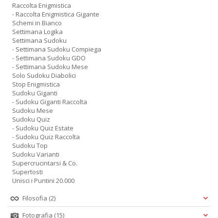
Raccolta Enigmistica
- Raccolta Enigmistica Gigante
Schemi in Bianco
Settimana Logika
Settimana Sudoku
- Settimana Sudoku Compiega
- Settimana Sudoku GDO
- Settimana Sudoku Mese
Solo Sudoku Diabolici
Stop Enigmistica
Sudoku Giganti
- Sudoku Giganti Raccolta
Sudoku Mese
Sudoku Quiz
- Sudoku Quiz Estate
- Sudoku Quiz Raccolta
Sudoku Top
Sudoku Varianti
Supercrucintarsi & Co.
Supertosti
Unisci i Puntini 20.000
Filosofia
(2)
Fotografia
(15)