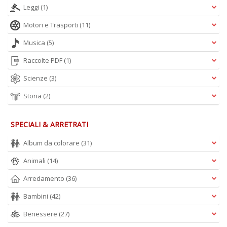
Leggi
(1)
B
Motori e Trasporti
(11)
e
b
Musica
(5)
in
eq
Raccolte PDF
(1)
D
M
Scienze
(3)
n
+
Storia
(2)
D
SPECIALI & ARRETRATI
Album da colorare
(31)
Animali
(14)
Arredamento
(36)
A
Bambini
(42)
L
O
Benessere
(27)
C
n