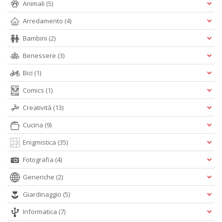
Animali
(5)
L
M
Arredamento
(4)
C
V
Bambini
(2)
n
+
Benessere
(3)
D
Bici
(1)
Comics
(1)
Creatività
(13)
T
Cucina
(9)
il
r
Enigmistica
(35)
W
M
Fotografia
(4)
n
+
Generiche
(2)
D
Giardinaggio
(5)
Informatica
(7)