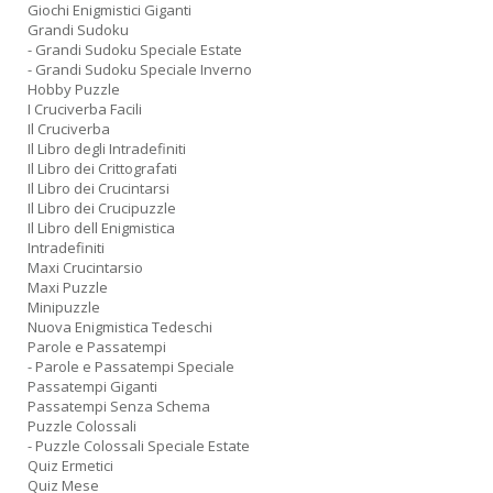
Giochi Enigmistici Giganti
Grandi Sudoku
- Grandi Sudoku Speciale Estate
- Grandi Sudoku Speciale Inverno
Hobby Puzzle
I Cruciverba Facili
Il Cruciverba
Il Libro degli Intradefiniti
Il Libro dei Crittografati
Il Libro dei Crucintarsi
Il Libro dei Crucipuzzle
Il Libro dell Enigmistica
Intradefiniti
Maxi Crucintarsio
Maxi Puzzle
Minipuzzle
Nuova Enigmistica Tedeschi
Parole e Passatempi
- Parole e Passatempi Speciale
Passatempi Giganti
Passatempi Senza Schema
Puzzle Colossali
- Puzzle Colossali Speciale Estate
Quiz Ermetici
Quiz Mese