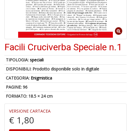
Il
M
Facili Cruciverba Speciale n.1
c
t
di
TIPOLOGIA:
speciali
P
DISPONIBILI:
Prodotto disponibile solo in digitale
CATEGORIA:
Enigmistica
PAGINE: 96
FORMATO: 18.5 × 24 cm
1
n
in
VERSIONE CARTACEA
di
€ 1,80