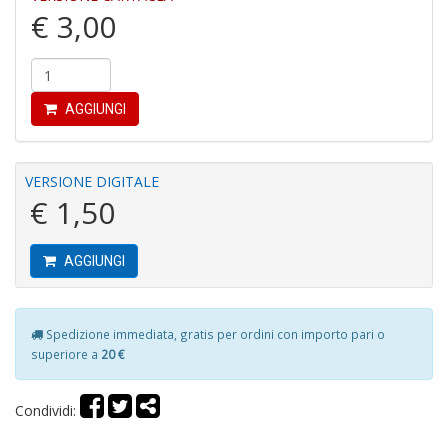
€ 3,00
Fi
a
AGGIUNGI
p
c
Pr
P
VERSIONE DIGITALE
C
€ 1,50
S
n
+
AGGIUNGI
D
Spedizione immediata, gratis per ordini con importo pari o
superiore a
20 €
P
C
Condividi:
R
S