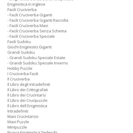
Enigmistica in inglese
Facili Cruciverba
- Facili Cruciverba Giganti
- Facili Cruciverba Giganti Raccolta
- Facili Cruciverba Maxi
- Facili Cruciverba Senza Schema
- Facili Cruciverba Speciale
Facili Sudoku
Giochi Enigmistici Giganti
Grandi Sudoku
- Grandi Sudoku Speciale Estate
- Grandi Sudoku Speciale Inverno
Hobby Puzzle
I Cruciverba Facili
Il Cruciverba
Il Libro degli Intradefiniti
Il Libro dei Crittografati
Il Libro dei Crucintarsi
Il Libro dei Crucipuzzle
Il Libro dell Enigmistica
Intradefiniti
Maxi Crucintarsio
Maxi Puzzle
Minipuzzle
Nuova Enigmistica Tedeschi