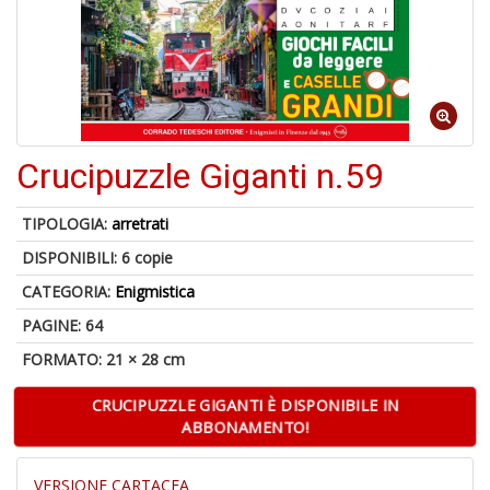
S
p
u
a
-
C
Crucipuzzle Giganti n.59
TIPOLOGIA:
arretrati
DISPONIBILI:
6 copie
CATEGORIA:
Enigmistica
A
PAGINE: 64
a
FORMATO: 21 × 28 cm
a
P
C
CRUCIPUZZLE GIGANTI È DISPONIBILE IN
ABBONAMENTO!
VERSIONE CARTACEA