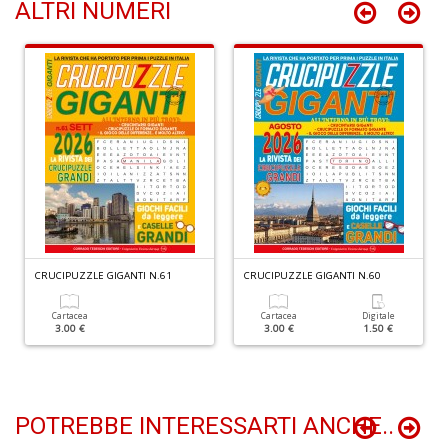
n
ALTRI NUMERI
+
D
Li
De
al
M
n
+
D
CRUCIPUZZLE GIGANTI N.61
CRUCIPUZZLE GIGANTI N.60
Cartacea
Cartacea
Digitale
3.00 €
3.00 €
1.50 €
POTREBBE INTERESSARTI ANCHE..
L