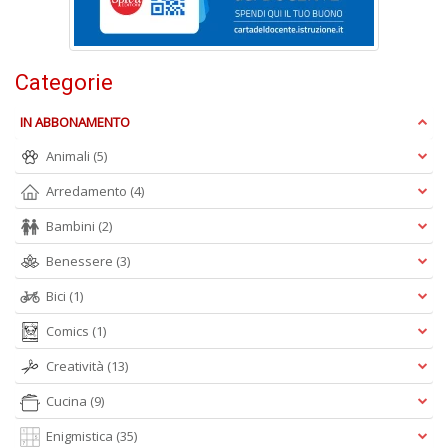
e
t
D
M
Categorie
n
+
IN ABBONAMENTO
D
Animali
(5)
Arredamento
(4)
Bambini
(2)
Benessere
(3)
A
Bici
(1)
L
Comics
(1)
O
C
Creatività
(13)
n
Cucina
(9)
Enigmistica
(35)