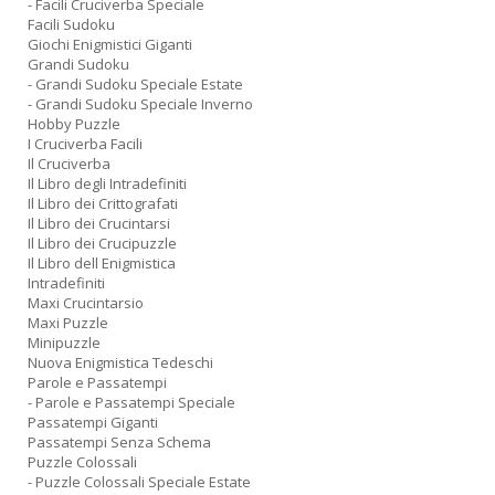
- Facili Cruciverba Speciale
Facili Sudoku
Giochi Enigmistici Giganti
Grandi Sudoku
- Grandi Sudoku Speciale Estate
- Grandi Sudoku Speciale Inverno
Hobby Puzzle
I Cruciverba Facili
Il Cruciverba
Il Libro degli Intradefiniti
Il Libro dei Crittografati
Il Libro dei Crucintarsi
Il Libro dei Crucipuzzle
Il Libro dell Enigmistica
Intradefiniti
Maxi Crucintarsio
Maxi Puzzle
Minipuzzle
Nuova Enigmistica Tedeschi
Parole e Passatempi
- Parole e Passatempi Speciale
Passatempi Giganti
Passatempi Senza Schema
Puzzle Colossali
- Puzzle Colossali Speciale Estate