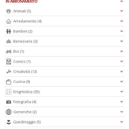
IN ABBONAMENTO
Ul
M
Animali
(5)
M
n
Arredamento
(4)
+
D
Bambini
(2)
Benessere
(3)
Bici
(1)
Comics
(1)
C
di
Creatività
(13)
c
W
Cucina
(9)
V
n
Enigmistica
(35)
+
D
Fotografia
(4)
Generiche
(2)
Giardinaggio
(5)