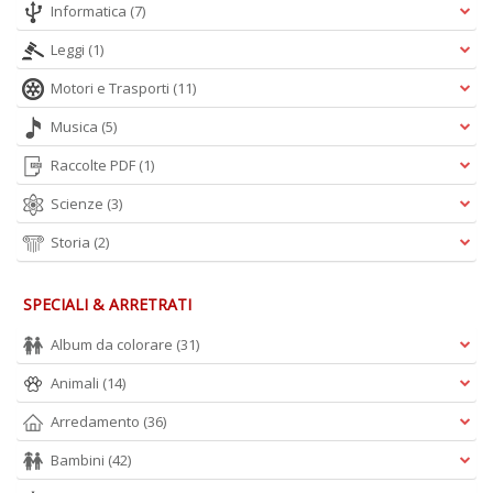
Informatica
(7)
Leggi
(1)
A
Motori e Trasporti
(11)
L
O
Musica
(5)
C
n
Raccolte PDF
(1)
Scienze
(3)
Storia
(2)
SPECIALI & ARRETRATI
Album da colorare
(31)
Animali
(14)
Arredamento
(36)
Bambini
(42)