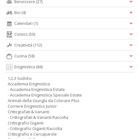
Benessere
(27)
Bici
(4)
Calendari
(1)
Comics
(50)
Creatività
(112)
Cucina
(58)
Enigmistica
(84)
1,2,3 Sudoku
Accademia Enigmistica
- Accademia Enigmistica Estate
- Accademia Enigmistica Speciale Estate
Animali della Giungla da Colorare Plus
Corriere Enigmistico Junior
Crittografati & Varianti
- Crittografati & Varianti Raccolta
Crittografici Giganti
- Crittografici Giganti Raccolta
Crittografici e Cercaparole