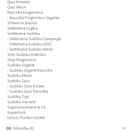
Quiz Ermetici
Quiz Mese
Raccolta Enigmistica
- Raccolta Enigmistica Gigante
Schemi in Bianco
Settimana Logika
Settimana Sudoku
- Settimana Sudoku Compiega
- Settimana Sudoku GDO
- Settimana Sudoku Mese
Solo Sudoku Diabolici
Stop Enigmistica
Sudoku Giganti
- Sudoku Giganti Raccolta
Sudoku Mese
Sudoku Quiz
- Sudoku Quiz Estate
- Sudoku Quiz Raccolta
Sudoku Top
Sudoku Varianti
Supercrucintarsi & Co.
Supertosti
Unisci i Puntini 20.000
Filosofia
(2)