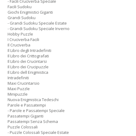
- Facili Cruciverba Speciale
Facili Sudoku
Giochi Enigmistici Giganti
Grandi Sudoku
- Grandi Sudoku Speciale Estate
- Grandi Sudoku Speciale Inverno
Hobby Puzzle
I Cruciverba Facili
Il Cruciverba
Il Libro degli Intradefiniti
Il Libro dei Crittografati
Il Libro dei Crucintarsi
Il Libro dei Crucipuzzle
Il Libro dell Enigmistica
Intradefiniti
Maxi Crucintarsio
Maxi Puzzle
Minipuzzle
Nuova Enigmistica Tedeschi
Parole e Passatempi
- Parole e Passatempi Speciale
Passatempi Giganti
Passatempi Senza Schema
Puzzle Colossali
- Puzzle Colossali Speciale Estate