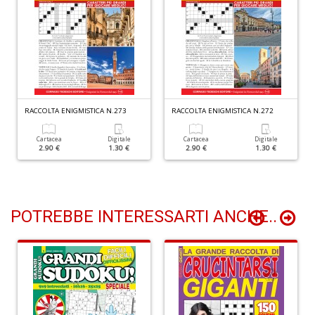
n
+
D
RACCOLTA ENIGMISTICA N.273
RACCOLTA ENIGMISTICA N.272
Z
e
Cartacea
Digitale
Cartacea
Digitale
2.90 €
1.30 €
2.90 €
1.30 €
m
R
T
S
n
POTREBBE INTERESSARTI ANCHE..
+
D