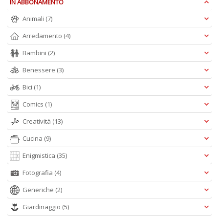
IN ABBONAMENTO
G
n
Animali
(7)
+
D
Arredamento
(4)
Bambini
(2)
Benessere
(3)
Bici
(1)
Comics
(1)
A
L
Creatività
(13)
O
Cucina
(9)
C
n
Enigmistica
(35)
Fotografia
(4)
Generiche
(2)
Giardinaggio
(5)