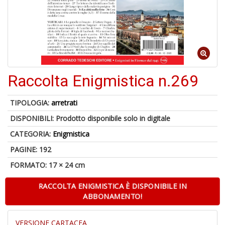
A
p
u
a
Raccolta Enigmistica n.269
H
TIPOLOGIA:
arretrati
DISPONIBILI:
Prodotto disponibile solo in digitale
CATEGORIA:
Enigmistica
PAGINE: 192
FORMATO: 17 × 24 cm
6
f
RACCOLTA ENIGMISTICA È DISPONIBILE IN
+
ABBONAMENTO!
di
in
r
VERSIONE CARTACEA