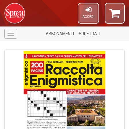
ACCEDI
ABBONAMENTI
ARRETRATI
Menù
A
a
p
S
i