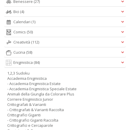
Benessere
(27)
Bici
(4)
Calendari
(1)
Comics
(50)
Creatività
(112)
Cucina
(58)
Enigmistica
(84)
1,2,3 Sudoku
Accademia Enigmistica
- Accademia Enigmistica Estate
- Accademia Enigmistica Speciale Estate
Animali della Giungla da Colorare Plus
Corriere Enigmistico Junior
Crittografati & Varianti
- Crittografati & Varianti Raccolta
Crittografici Giganti
- Crittografici Giganti Raccolta
Crittografici e Cercaparole