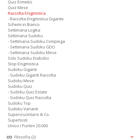
Quiz Ermetici
Quiz Mese
Raccolta Enigmistica
- Raccolta Enigmistica Gigante
Schemi in Bianco
Settimana Logika
Settimana Sudoku
- Settimana Sudoku Compiega
- Settimana Sudoku GDO
- Settimana Sudoku Mese
Solo Sudoku Diabolici
Stop Enigmistica
Sudoku Giganti
- Sudoku Giganti Raccolta
Sudoku Mese
Sudoku Quiz
- Sudoku Quiz Estate
- Sudoku Quiz Raccolta
Sudoku Top
Sudoku Varianti
Supercrucintarsi & Co.
Supertosti
Unisci i Puntini 20.000
Filosofia
(2)