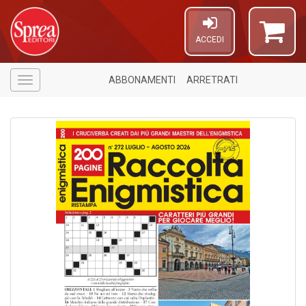
ACCEDI
ABBONAMENTI
ARRETRATI
Menù
A
a
p
S
i