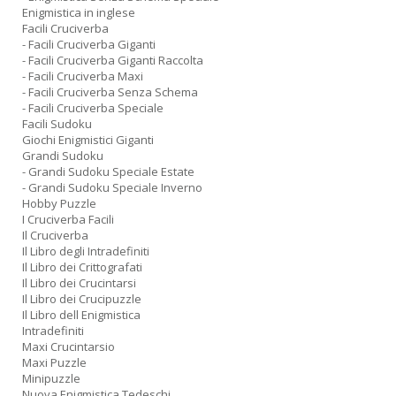
Enigmistica in inglese
Facili Cruciverba
- Facili Cruciverba Giganti
- Facili Cruciverba Giganti Raccolta
- Facili Cruciverba Maxi
- Facili Cruciverba Senza Schema
- Facili Cruciverba Speciale
Facili Sudoku
Giochi Enigmistici Giganti
Grandi Sudoku
- Grandi Sudoku Speciale Estate
- Grandi Sudoku Speciale Inverno
Hobby Puzzle
I Cruciverba Facili
Il Cruciverba
Il Libro degli Intradefiniti
Il Libro dei Crittografati
Il Libro dei Crucintarsi
Il Libro dei Crucipuzzle
Il Libro dell Enigmistica
Intradefiniti
Maxi Crucintarsio
Maxi Puzzle
Minipuzzle
Nuova Enigmistica Tedeschi