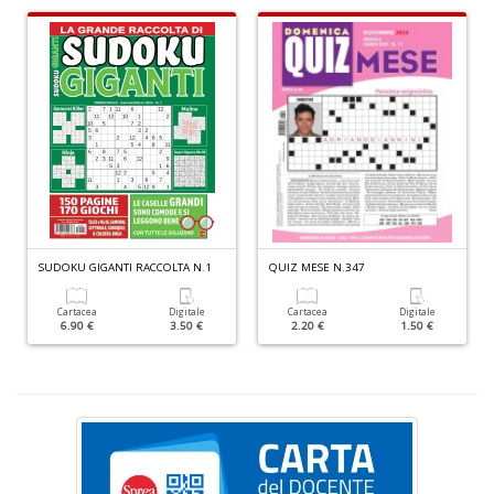
S
n
+
D
G
A
n
SUDOKU GIGANTI RACCOLTA N.1
QUIZ MESE N.347
+
D
Cartacea
Digitale
Cartacea
Digitale
6.90 €
3.50 €
2.20 €
1.50 €
L
U
di