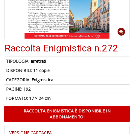
A
p
u
a
Raccolta Enigmistica n.272
H
TIPOLOGIA:
arretrati
DISPONIBILI:
11 copie
CATEGORIA:
Enigmistica
PAGINE: 192
FORMATO: 17 × 24 cm
6
f
RACCOLTA ENIGMISTICA È DISPONIBILE IN
+
ABBONAMENTO!
di
in
r
VERSIONE CARTACEA