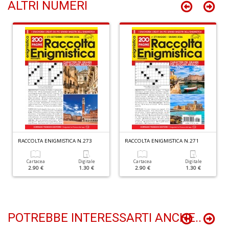
ALTRI NUMERI
n
+
D
Z
e
m
R
T
S
RACCOLTA ENIGMISTICA N.273
RACCOLTA ENIGMISTICA N.271
n
+
Cartacea
Digitale
Cartacea
Digitale
D
2.90 €
1.30 €
2.90 €
1.30 €
POTREBBE INTERESSARTI ANCHE..