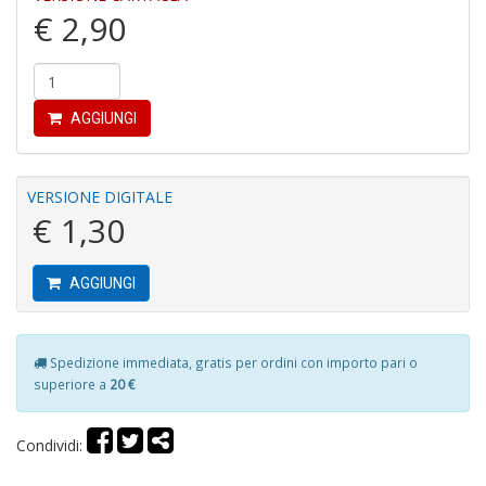
€ 2,90
AGGIUNGI
M
C
VERSIONE DIGITALE
C
€ 1,30
M
n
+
D
AGGIUNGI
Spedizione immediata, gratis per ordini con importo pari o
Fi
superiore a
20 €
X
M
Condividi:
al
u
M