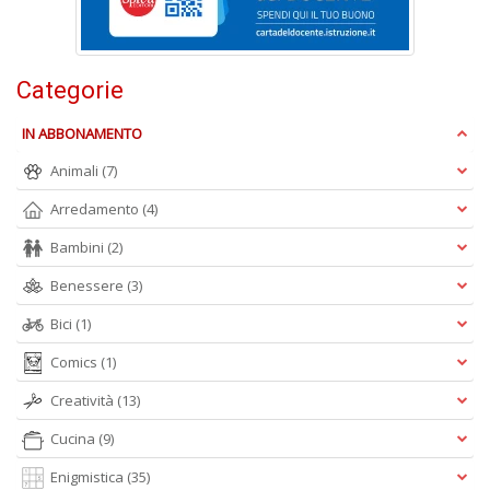
G
n
+
D
Categorie
IN ABBONAMENTO
Animali
(7)
Arredamento
(4)
Bambini
(2)
A
L
Benessere
(3)
O
C
Bici
(1)
n
Comics
(1)
Creatività
(13)
Cucina
(9)
Enigmistica
(35)