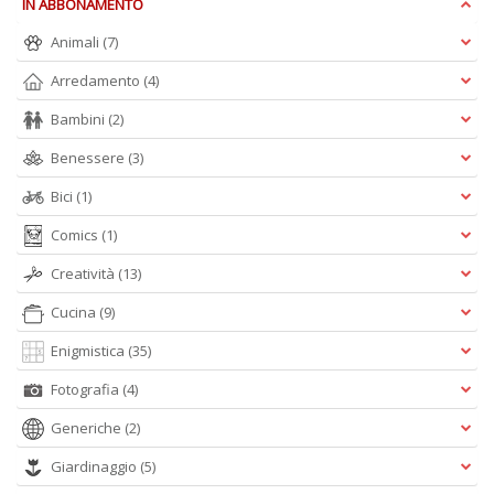
IN ABBONAMENTO
P
F
Animali
(7)
n
+
Arredamento
(4)
D
Bambini
(2)
Benessere
(3)
Bici
(1)
R
Comics
(1)
+
ki
Creatività
(13)
2
m
Cucina
(9)
Pr
P
Enigmistica
(35)
C
Fotografia
(4)
n
+
Generiche
(2)
D
Giardinaggio
(5)