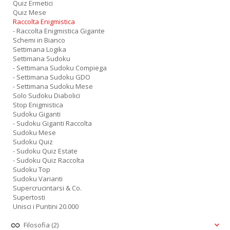
Quiz Ermetici
Quiz Mese
Raccolta Enigmistica
- Raccolta Enigmistica Gigante
Schemi in Bianco
Settimana Logika
Settimana Sudoku
- Settimana Sudoku Compiega
- Settimana Sudoku GDO
- Settimana Sudoku Mese
Solo Sudoku Diabolici
Stop Enigmistica
Sudoku Giganti
- Sudoku Giganti Raccolta
Sudoku Mese
Sudoku Quiz
- Sudoku Quiz Estate
- Sudoku Quiz Raccolta
Sudoku Top
Sudoku Varianti
Supercrucintarsi & Co.
Supertosti
Unisci i Puntini 20.000
Filosofia
(2)