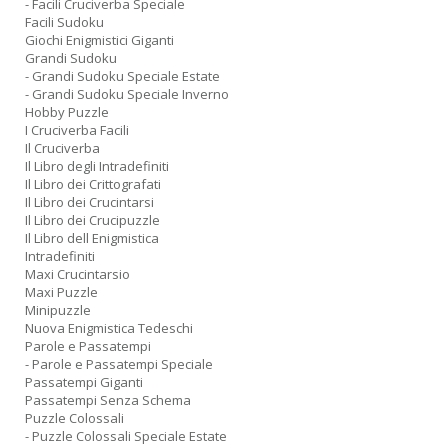
- Facili Cruciverba Speciale
Facili Sudoku
Giochi Enigmistici Giganti
Grandi Sudoku
- Grandi Sudoku Speciale Estate
- Grandi Sudoku Speciale Inverno
Hobby Puzzle
I Cruciverba Facili
Il Cruciverba
Il Libro degli Intradefiniti
Il Libro dei Crittografati
Il Libro dei Crucintarsi
Il Libro dei Crucipuzzle
Il Libro dell Enigmistica
Intradefiniti
Maxi Crucintarsio
Maxi Puzzle
Minipuzzle
Nuova Enigmistica Tedeschi
Parole e Passatempi
- Parole e Passatempi Speciale
Passatempi Giganti
Passatempi Senza Schema
Puzzle Colossali
- Puzzle Colossali Speciale Estate