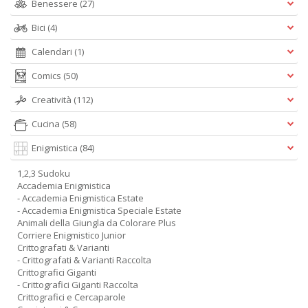
Benessere
(27)
Bici
(4)
Calendari
(1)
Comics
(50)
Creatività
(112)
Cucina
(58)
Enigmistica
(84)
1,2,3 Sudoku
Accademia Enigmistica
- Accademia Enigmistica Estate
- Accademia Enigmistica Speciale Estate
Animali della Giungla da Colorare Plus
Corriere Enigmistico Junior
Crittografati & Varianti
- Crittografati & Varianti Raccolta
Crittografici Giganti
- Crittografici Giganti Raccolta
Crittografici e Cercaparole