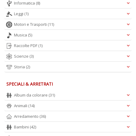
Informatica
(8)
Leggi
(1)
Motori e Trasporti
(11)
A
Musica
(5)
L
O
Raccolte PDF
(1)
C
Scienze
(3)
n
Storia
(2)
SPECIALI & ARRETRATI
Album da colorare
(31)
Animali
(14)
Arredamento
(36)
Bambini
(42)