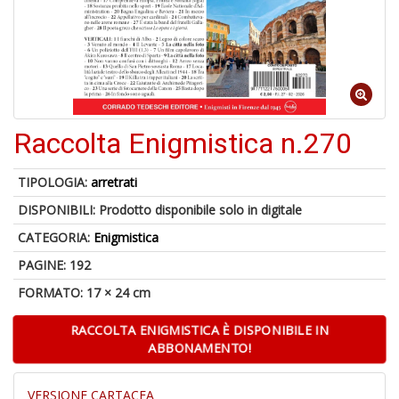
6
n
Raccolta Enigmistica n.270
in
di
TIPOLOGIA:
arretrati
DISPONIBILI:
Prodotto disponibile solo in digitale
CATEGORIA:
Enigmistica
PAGINE: 192
4
n
FORMATO: 17 × 24 cm
in
di
RACCOLTA ENIGMISTICA È DISPONIBILE IN
ABBONAMENTO!
VERSIONE CARTACEA