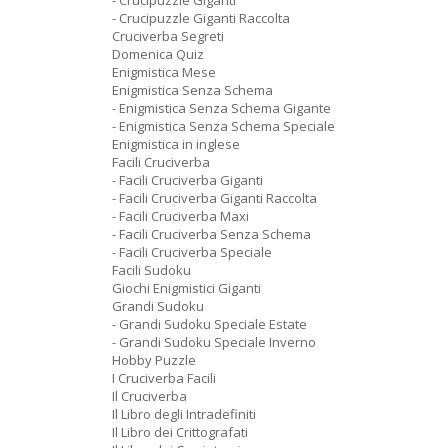
- Crucipuzzle Giganti
- Crucipuzzle Giganti Raccolta
Cruciverba Segreti
Domenica Quiz
Enigmistica Mese
Enigmistica Senza Schema
- Enigmistica Senza Schema Gigante
- Enigmistica Senza Schema Speciale
Enigmistica in inglese
Facili Cruciverba
- Facili Cruciverba Giganti
- Facili Cruciverba Giganti Raccolta
- Facili Cruciverba Maxi
- Facili Cruciverba Senza Schema
- Facili Cruciverba Speciale
Facili Sudoku
Giochi Enigmistici Giganti
Grandi Sudoku
- Grandi Sudoku Speciale Estate
- Grandi Sudoku Speciale Inverno
Hobby Puzzle
I Cruciverba Facili
Il Cruciverba
Il Libro degli Intradefiniti
Il Libro dei Crittografati