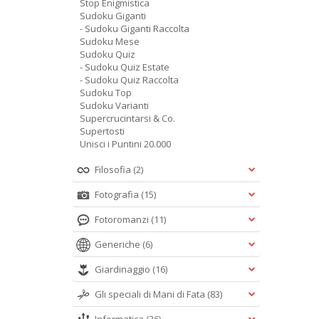
Stop Enigmistica
Sudoku Giganti
- Sudoku Giganti Raccolta
Sudoku Mese
Sudoku Quiz
- Sudoku Quiz Estate
- Sudoku Quiz Raccolta
Sudoku Top
Sudoku Varianti
Supercrucintarsi & Co.
Supertosti
Unisci i Puntini 20.000
Filosofia
(2)
Fotografia
(15)
Fotoromanzi
(11)
Generiche
(6)
Giardinaggio
(16)
Gli speciali di Mani di Fata
(83)