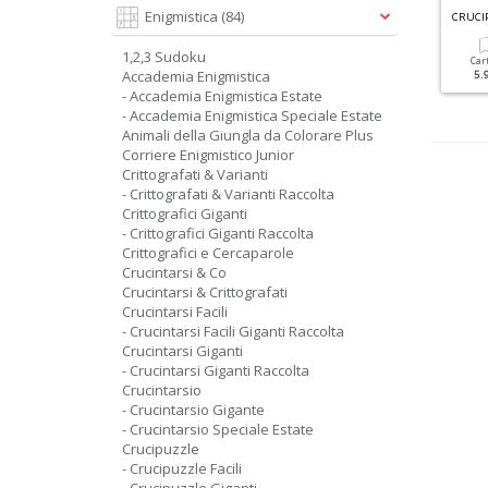
F
ACILI CRUCIVERBA GIGANTI RACCOLTA N.5
Enigmistica
(84)
CRUCIPUZZLE GIGANTI N.42
1,2,3 Sudoku
Cartacea
Digitale
Cartacea
Digitale
Car
Accademia Enigmistica
5.90 €
2.50 €
2.50 €
1.50 €
5.
- Accademia Enigmistica Estate
- Accademia Enigmistica Speciale Estate
Animali della Giungla da Colorare Plus
Corriere Enigmistico Junior
Crittografati & Varianti
- Crittografati & Varianti Raccolta
Crittografici Giganti
- Crittografici Giganti Raccolta
Crittografici e Cercaparole
Crucintarsi & Co
Crucintarsi & Crittografati
Crucintarsi Facili
- Crucintarsi Facili Giganti Raccolta
Crucintarsi Giganti
- Crucintarsi Giganti Raccolta
Crucintarsio
- Crucintarsio Gigante
- Crucintarsio Speciale Estate
Crucipuzzle
- Crucipuzzle Facili