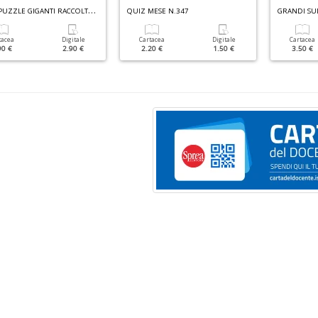
C
RUCIPUZZLE GIGANTI RACCOLTA N.2
QUIZ MESE N.347
tacea
Digitale
Cartacea
Digitale
Cartacea
90 €
2.90 €
2.20 €
1.50 €
3.50 €