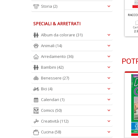
Storia
(2)
ACCOLTA ENIGMISTICA N.259
RACCOLTA ENIGMISTICA N.258
RACCOL
SPECIALI & ARRETRATI
Cartacea
Digitale
Cartacea
Digitale
Car
2.90 €
1.30 €
2.90 €
1.30 €
2.
Album da colorare
(31)
Animali
(14)
Arredamento
(36)
POTR
Bambini
(42)
Benessere
(27)
Bici
(4)
Calendari
(1)
Comics
(50)
Creatività
(112)
Cucina
(58)