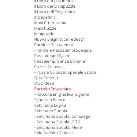
Il Libro dei Crucintarsi
Il Libro dei Crucipuzzle
Il Libro dell Enigmistica
Intradefiniti
Maxi Crucintarsio
Maxi Puzzle
Minipuzzle
Nuova Enigmistica Tedeschi
Parole e Passatempi
- Parole e Passatempi Speciale
Passatempi Giganti
Passatempi Senza Schema
Puzzle Colossali
- Puzzle Colossali Speciale Estate
Quiz Ermetici
Quiz Mese
Raccolta Enigmistica
- Raccolta Enigmistica Gigante
Schemi in Bianco
Settimana Logika
Settimana Sudoku
- Settimana Sudoku Compiega
- Settimana Sudoku GDO
- Settimana Sudoku Mese
Solo Sudoku Diabolici