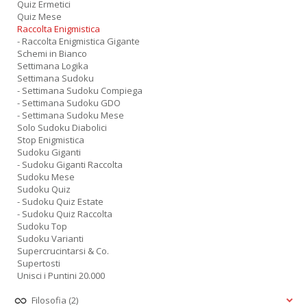
Quiz Ermetici
Quiz Mese
Raccolta Enigmistica
- Raccolta Enigmistica Gigante
Schemi in Bianco
Settimana Logika
Settimana Sudoku
- Settimana Sudoku Compiega
- Settimana Sudoku GDO
- Settimana Sudoku Mese
Solo Sudoku Diabolici
Stop Enigmistica
Sudoku Giganti
- Sudoku Giganti Raccolta
Sudoku Mese
Sudoku Quiz
- Sudoku Quiz Estate
- Sudoku Quiz Raccolta
Sudoku Top
Sudoku Varianti
Supercrucintarsi & Co.
Supertosti
Unisci i Puntini 20.000
Filosofia
(2)