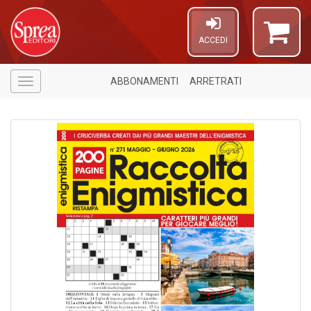
ACCEDI
ABBONAMENTI
ARRETRATI
Menù
6
f
+
M
Fr
El