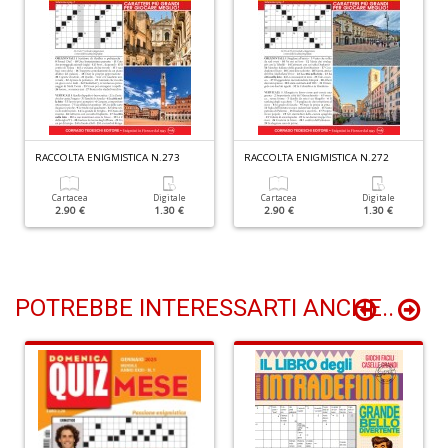
A
T
U
S
n
+
D
RACCOLTA ENIGMISTICA N.273
RACCOLTA ENIGMISTICA N.272
Cartacea
Digitale
Cartacea
Digitale
2.90 €
1.30 €
2.90 €
1.30 €
E
c
POTREBBE INTERESSARTI ANCHE..
Tu
p
C
S
T
n
+