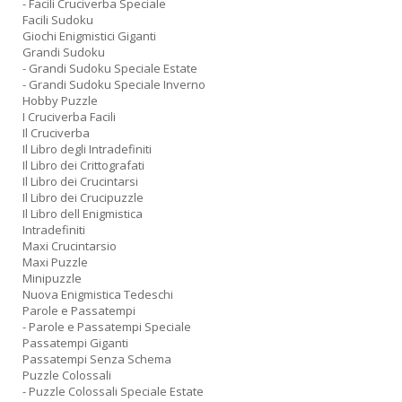
- Facili Cruciverba Speciale
Facili Sudoku
Giochi Enigmistici Giganti
Grandi Sudoku
- Grandi Sudoku Speciale Estate
- Grandi Sudoku Speciale Inverno
Hobby Puzzle
I Cruciverba Facili
Il Cruciverba
Il Libro degli Intradefiniti
Il Libro dei Crittografati
Il Libro dei Crucintarsi
Il Libro dei Crucipuzzle
Il Libro dell Enigmistica
Intradefiniti
Maxi Crucintarsio
Maxi Puzzle
Minipuzzle
Nuova Enigmistica Tedeschi
Parole e Passatempi
- Parole e Passatempi Speciale
Passatempi Giganti
Passatempi Senza Schema
Puzzle Colossali
- Puzzle Colossali Speciale Estate