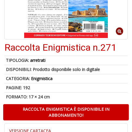
C
J
Raccolta Enigmistica n.271
4
n
TIPOLOGIA:
arretrati
in
DISPONIBILI:
Prodotto disponibile solo in digitale
di
CATEGORIA:
Enigmistica
PAGINE: 192
FORMATO: 17 × 24 cm
RACCOLTA ENIGMISTICA È DISPONIBILE IN
S
ABBONAMENTO!
fi
M
VERSIONE CARTACEA
al