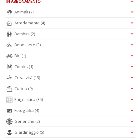
IN ABBONAMENTO
A
e
Animali
(7)
Y
V
Arredamento
(4)
lo
Y
Bambini
(2)
n
+
Benessere
(3)
D
Bici
(1)
Comics
(1)
Creatività
(13)
Cucina
(9)
Enigmistica
(35)
A
L
Fotografia
(4)
O
C
Generiche
(2)
n
Giardinaggio
(5)