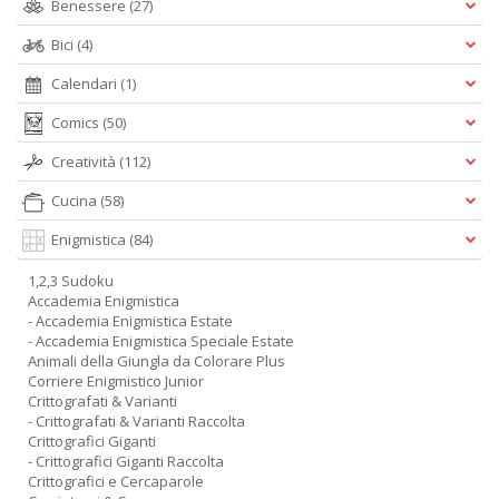
Benessere
(27)
Bici
(4)
Calendari
(1)
Comics
(50)
Creatività
(112)
Cucina
(58)
Enigmistica
(84)
1,2,3 Sudoku
Accademia Enigmistica
- Accademia Enigmistica Estate
- Accademia Enigmistica Speciale Estate
Animali della Giungla da Colorare Plus
Corriere Enigmistico Junior
Crittografati & Varianti
- Crittografati & Varianti Raccolta
Crittografici Giganti
- Crittografici Giganti Raccolta
Crittografici e Cercaparole