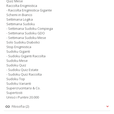
Quiz Mese
Raccolta Enigmistica
- Raccolta Enigmistica Gigante
Schemi in Bianco
Settimana Logika
Settimana Sudoku
- Settimana Sudoku Compiega
- Settimana Sudoku GDO
- Settimana Sudoku Mese
Solo Sudoku Diabolici
Stop Enigmistica
Sudoku Giganti
- Sudoku Giganti Raccolta
Sudoku Mese
Sudoku Quiz
- Sudoku Quiz Estate
- Sudoku Quiz Raccolta
Sudoku Top
Sudoku Varianti
Supercrucintarsi & Co.
Supertosti
Unisci i Puntini 20.000
Filosofia
(2)