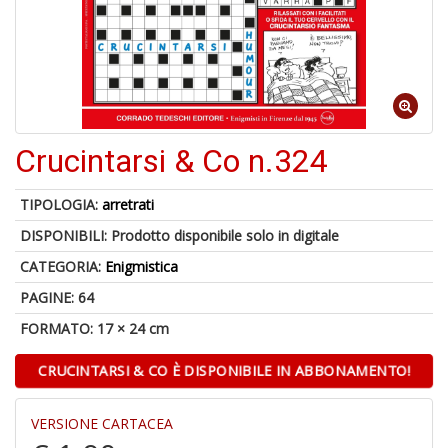
4
n
Crucintarsi & Co n.324
in
di
TIPOLOGIA:
arretrati
DISPONIBILI:
Prodotto disponibile solo in digitale
CATEGORIA:
Enigmistica
PAGINE: 64
U
A
FORMATO: 17 × 24 cm
c
B
CRUCINTARSI & CO È DISPONIBILE IN ABBONAMENTO!
VERSIONE CARTACEA