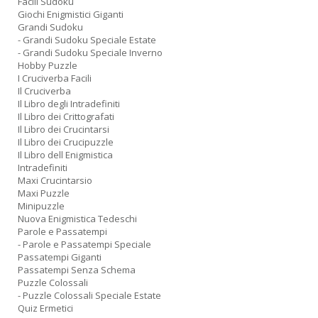
Facili Sudoku
Giochi Enigmistici Giganti
Grandi Sudoku
- Grandi Sudoku Speciale Estate
- Grandi Sudoku Speciale Inverno
Hobby Puzzle
I Cruciverba Facili
Il Cruciverba
Il Libro degli Intradefiniti
Il Libro dei Crittografati
Il Libro dei Crucintarsi
Il Libro dei Crucipuzzle
Il Libro dell Enigmistica
Intradefiniti
Maxi Crucintarsio
Maxi Puzzle
Minipuzzle
Nuova Enigmistica Tedeschi
Parole e Passatempi
- Parole e Passatempi Speciale
Passatempi Giganti
Passatempi Senza Schema
Puzzle Colossali
- Puzzle Colossali Speciale Estate
Quiz Ermetici