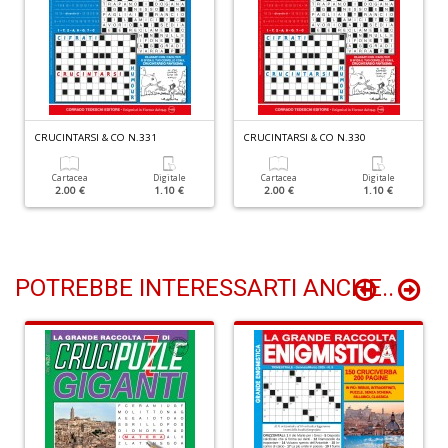
B
cl
CRUCINTARSI & CO N.331
CRUCINTARSI & CO N.330
L
S
Cartacea
Digitale
Cartacea
Digitale
n
2.00 €
1.10 €
2.00 €
1.10 €
+
D
POTREBBE INTERESSARTI ANCHE..
P
C
S
E