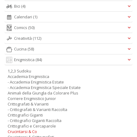
Bici
(4)
Calendari
(1)
Comics
(50)
Creatività
(112)
Cucina
(58)
Enigmistica
(84)
1,2,3 Sudoku
Accademia Enigmistica
- Accademia Enigmistica Estate
- Accademia Enigmistica Speciale Estate
Animali della Giungla da Colorare Plus
Corriere Enigmistico Junior
Crittografati & Varianti
- Crittografati & Varianti Raccolta
Crittografici Giganti
- Crittografici Giganti Raccolta
Crittografici e Cercaparole
Crucintarsi & Co