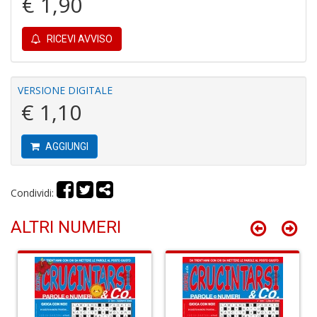
€ 1,90
RICEVI AVVISO
P
f
C
VERSIONE DIGITALE
T
S
€ 1,10
n
+
D
AGGIUNGI
Condividi:
M
ALTRI NUMERI
M
R
P
(d
n
+
D