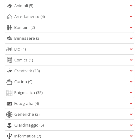
+
Animali
(5)
D
Arredamento
(4)
Bambini
(2)
Benessere
(3)
Bici
(1)
Comics
(1)
A
L
Creatività
(13)
O
C
Cucina
(9)
n
Enigmistica
(35)
Fotografia
(4)
Generiche
(2)
Giardinaggio
(5)
Informatica
(7)