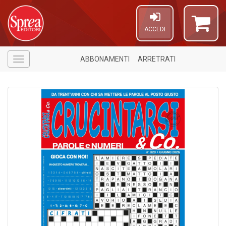
ACCEDI
ABBONAMENTI
ARRETRATI
Menù
1
f