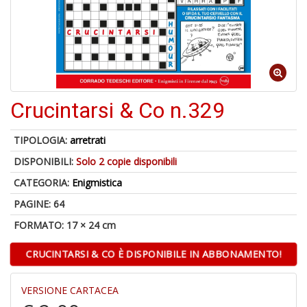
1
n
c
c
di
in
o
Crucintarsi & Co n.329
TIPOLOGIA:
arretrati
DISPONIBILI:
Solo 2 copie disponibili
5
n
CATEGORIA:
Enigmistica
in
PAGINE: 64
di
FORMATO: 17 × 24 cm
CRUCINTARSI & CO È DISPONIBILE IN ABBONAMENTO!
VERSIONE CARTACEA