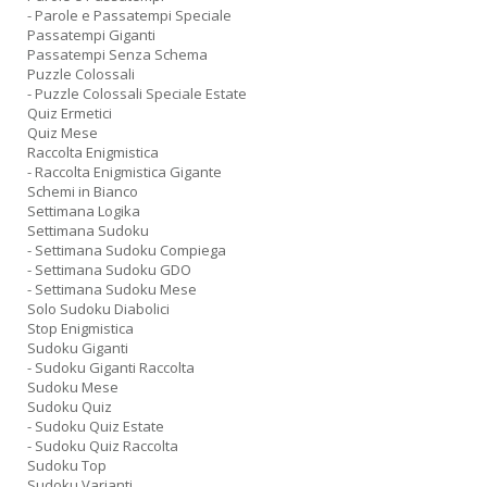
- Parole e Passatempi Speciale
Passatempi Giganti
Passatempi Senza Schema
Puzzle Colossali
- Puzzle Colossali Speciale Estate
Quiz Ermetici
Quiz Mese
Raccolta Enigmistica
- Raccolta Enigmistica Gigante
Schemi in Bianco
Settimana Logika
Settimana Sudoku
- Settimana Sudoku Compiega
- Settimana Sudoku GDO
- Settimana Sudoku Mese
Solo Sudoku Diabolici
Stop Enigmistica
Sudoku Giganti
- Sudoku Giganti Raccolta
Sudoku Mese
Sudoku Quiz
- Sudoku Quiz Estate
- Sudoku Quiz Raccolta
Sudoku Top
Sudoku Varianti