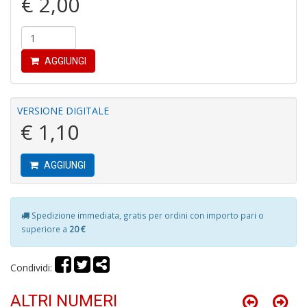
€ 2,00
R
P
P
S
n
AGGIUNGI
+
D
VERSIONE DIGITALE
€ 1,10
C
AGGIUNGI
e
c
P
M
Spedizione immediata, gratis per ordini con importo pari o
B
superiore a
20 €
S
n
+
Condividi:
D
ALTRI NUMERI