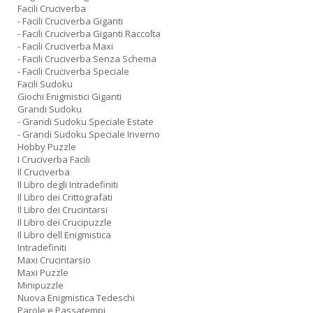
Facili Cruciverba
- Facili Cruciverba Giganti
- Facili Cruciverba Giganti Raccolta
- Facili Cruciverba Maxi
- Facili Cruciverba Senza Schema
- Facili Cruciverba Speciale
Facili Sudoku
Giochi Enigmistici Giganti
Grandi Sudoku
- Grandi Sudoku Speciale Estate
- Grandi Sudoku Speciale Inverno
Hobby Puzzle
I Cruciverba Facili
Il Cruciverba
Il Libro degli Intradefiniti
Il Libro dei Crittografati
Il Libro dei Crucintarsi
Il Libro dei Crucipuzzle
Il Libro dell Enigmistica
Intradefiniti
Maxi Crucintarsio
Maxi Puzzle
Minipuzzle
Nuova Enigmistica Tedeschi
Parole e Passatempi