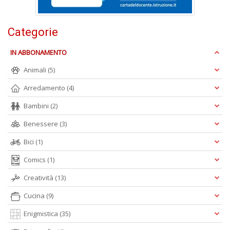
Categorie
A
L
IN ABBONAMENTO
O
C
Animali
(5)
n
Arredamento
(4)
Bambini
(2)
Benessere
(3)
Bici
(1)
Comics
(1)
Creatività
(13)
Cucina
(9)
Enigmistica
(35)