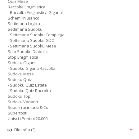
Quiz Mese
Raccolta Enigmistica
- Raccolta Enigmistica Gigante
Schemi in Bianco
Settimana Logika
Settimana Sudoku
- Settimana Sudoku Compiega
- Settimana Sudoku GDO
- Settimana Sudoku Mese
Solo Sudoku Diabolici
Stop Enigmistica
Sudoku Giganti
- Sudoku Giganti Raccolta
Sudoku Mese
Sudoku Quiz
- Sudoku Quiz Estate
- Sudoku Quiz Raccolta
Sudoku Top
Sudoku Varianti
Supercrucintarsi & Co.
Supertosti
Unisci i Puntini 20.000
Filosofia
(2)