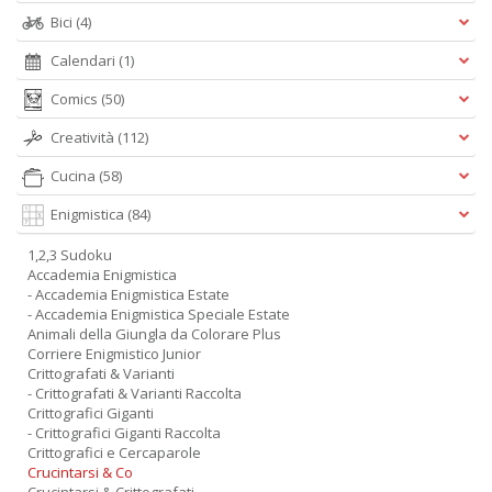
Bici
(4)
Calendari
(1)
Comics
(50)
Creatività
(112)
Cucina
(58)
Enigmistica
(84)
1,2,3 Sudoku
Accademia Enigmistica
- Accademia Enigmistica Estate
- Accademia Enigmistica Speciale Estate
Animali della Giungla da Colorare Plus
Corriere Enigmistico Junior
Crittografati & Varianti
- Crittografati & Varianti Raccolta
Crittografici Giganti
- Crittografici Giganti Raccolta
Crittografici e Cercaparole
Crucintarsi & Co