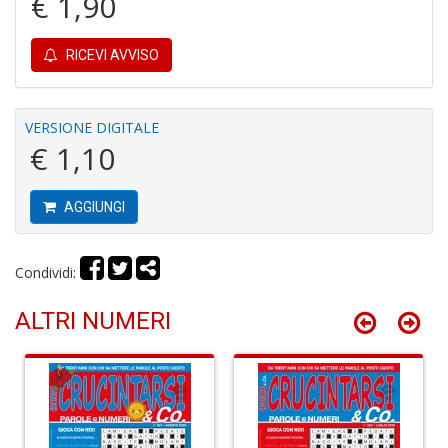
€ 1,90
n
+
D
RICEVI AVVISO
VERSIONE DIGITALE
€ 1,10
It
d
la
AGGIUNGI
s
g
m
Condividi:
H
D
n
ALTRI NUMERI
+
D