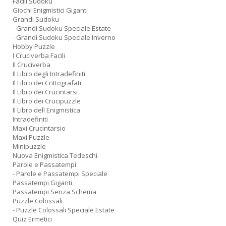
Facili Sudoku
Giochi Enigmistici Giganti
Grandi Sudoku
- Grandi Sudoku Speciale Estate
- Grandi Sudoku Speciale Inverno
Hobby Puzzle
I Cruciverba Facili
Il Cruciverba
Il Libro degli Intradefiniti
Il Libro dei Crittografati
Il Libro dei Crucintarsi
Il Libro dei Crucipuzzle
Il Libro dell Enigmistica
Intradefiniti
Maxi Crucintarsio
Maxi Puzzle
Minipuzzle
Nuova Enigmistica Tedeschi
Parole e Passatempi
- Parole e Passatempi Speciale
Passatempi Giganti
Passatempi Senza Schema
Puzzle Colossali
- Puzzle Colossali Speciale Estate
Quiz Ermetici