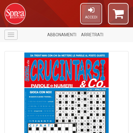
ACCEDI
ABBONAMENTI
ARRETRATI
Menù
1
f