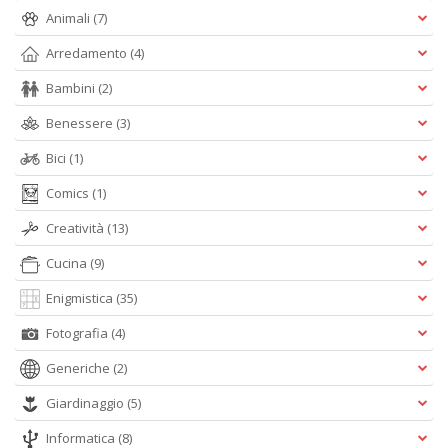
D
Animali
(7)
Arredamento
(4)
Bambini
(2)
Benessere
(3)
Bici
(1)
A
Comics
(1)
L
O
Creatività
(13)
C
n
Cucina
(9)
Enigmistica
(35)
Fotografia
(4)
Generiche
(2)
Giardinaggio
(5)
Informatica
(8)