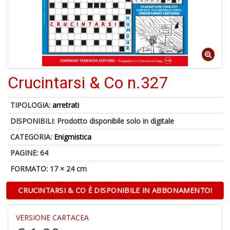
6
n
c
c
di
in
o
Crucintarsi & Co n.327
1
TIPOLOGIA:
arretrati
f
DISPONIBILI:
Prodotto disponibile solo in digitale
CATEGORIA:
Enigmistica
PAGINE: 64
FORMATO: 17 × 24 cm
CRUCINTARSI & CO È DISPONIBILE IN ABBONAMENTO!
G
S
VERSIONE CARTACEA
S
E