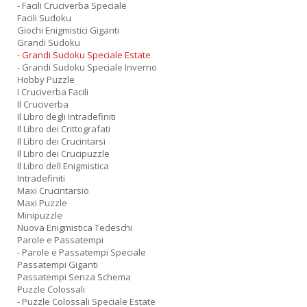
- Facili Cruciverba Speciale
Facili Sudoku
Giochi Enigmistici Giganti
Grandi Sudoku
- Grandi Sudoku Speciale Estate
- Grandi Sudoku Speciale Inverno
Hobby Puzzle
I Cruciverba Facili
Il Cruciverba
Il Libro degli Intradefiniti
Il Libro dei Crittografati
Il Libro dei Crucintarsi
Il Libro dei Crucipuzzle
Il Libro dell Enigmistica
Intradefiniti
Maxi Crucintarsio
Maxi Puzzle
Minipuzzle
Nuova Enigmistica Tedeschi
Parole e Passatempi
- Parole e Passatempi Speciale
Passatempi Giganti
Passatempi Senza Schema
Puzzle Colossali
- Puzzle Colossali Speciale Estate