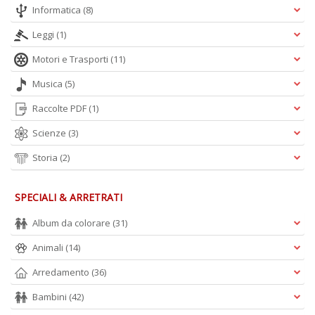
n
Informatica
(8)
+
D
Leggi
(1)
Motori e Trasporti
(11)
Musica
(5)
Raccolte PDF
(1)
Scienze
(3)
A
Storia
(2)
L
O
C
SPECIALI & ARRETRATI
n
Album da colorare
(31)
Animali
(14)
Arredamento
(36)
Bambini
(42)