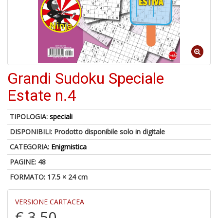
4
n
in
di
Grandi Sudoku Speciale
Estate n.4
A
a
TIPOLOGIA:
speciali
a
DISPONIBILI:
Prodotto disponibile solo in digitale
A
CATEGORIA:
Enigmistica
PAGINE: 48
FORMATO: 17.5 × 24 cm
VERSIONE CARTACEA
€ 3,50
Hi