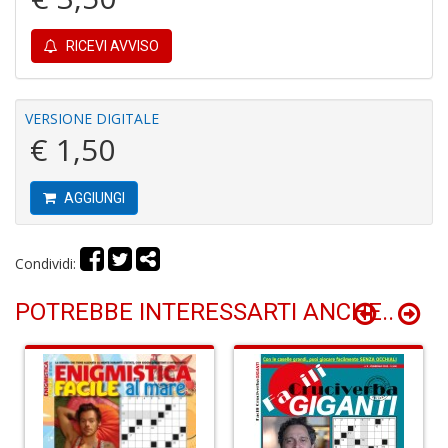
e
M
H
RICEVI AVVISO
S
n
+
VERSIONE DIGITALE
D
€ 1,50
AGGIUNGI
P
9
Condividi:
in
E
P
POTREBBE INTERESSARTI ANCHE..
n
+
D