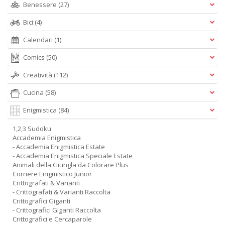
Benessere
(27)
Bici
(4)
Calendari
(1)
Comics
(50)
Creatività
(112)
Cucina
(58)
Enigmistica
(84)
1,2,3 Sudoku
Accademia Enigmistica
- Accademia Enigmistica Estate
- Accademia Enigmistica Speciale Estate
Animali della Giungla da Colorare Plus
Corriere Enigmistico Junior
Crittografati & Varianti
- Crittografati & Varianti Raccolta
Crittografici Giganti
- Crittografici Giganti Raccolta
Crittografici e Cercaparole