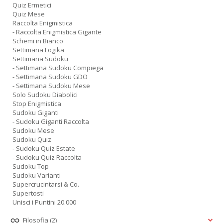
Quiz Ermetici
Quiz Mese
Raccolta Enigmistica
- Raccolta Enigmistica Gigante
Schemi in Bianco
Settimana Logika
Settimana Sudoku
- Settimana Sudoku Compiega
- Settimana Sudoku GDO
- Settimana Sudoku Mese
Solo Sudoku Diabolici
Stop Enigmistica
Sudoku Giganti
- Sudoku Giganti Raccolta
Sudoku Mese
Sudoku Quiz
- Sudoku Quiz Estate
- Sudoku Quiz Raccolta
Sudoku Top
Sudoku Varianti
Supercrucintarsi & Co.
Supertosti
Unisci i Puntini 20.000
Filosofia
(2)