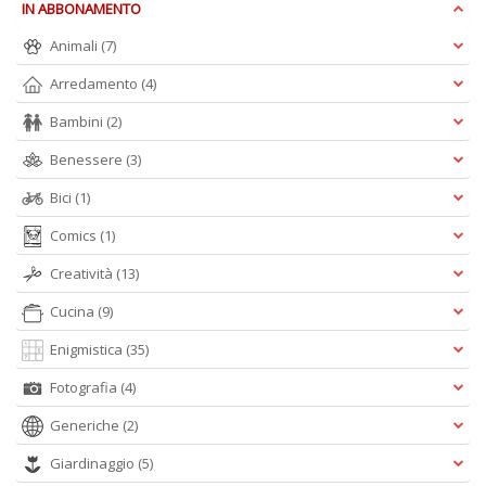
la
IN ABBONAMENTO
S
n
Animali
(7)
+
Arredamento
(4)
D
Bambini
(2)
Benessere
(3)
Bici
(1)
Cr
&
Comics
(1)
V
n
Creatività
(13)
+
D
Cucina
(9)
Enigmistica
(35)
Fotografia
(4)
Generiche
(2)
E
S
Giardinaggio
(5)
S