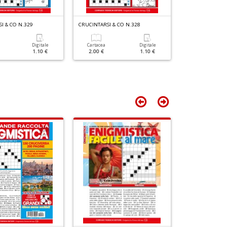
D
I & CO N.329
CRUCINTARSI & CO N.328
CRUCINTARSI & 
Digitale
Cartacea
Digitale
Cartacea
1.10 €
2.00 €
1.10 €
1.90 €