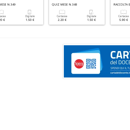
MESE N.349
QUIZ MESE N.348
tacea
Digitale
Cartacea
Digitale
Cartacea
20 €
1.50 €
2.20 €
1.50 €
5.90 €