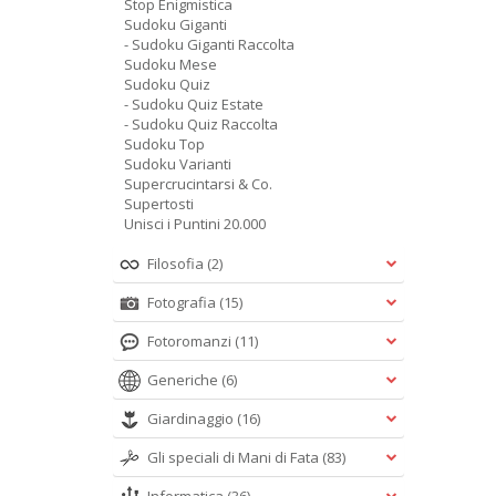
Stop Enigmistica
Sudoku Giganti
- Sudoku Giganti Raccolta
Sudoku Mese
Sudoku Quiz
- Sudoku Quiz Estate
- Sudoku Quiz Raccolta
Sudoku Top
Sudoku Varianti
Supercrucintarsi & Co.
Supertosti
Unisci i Puntini 20.000
Filosofia
(2)
Fotografia
(15)
Fotoromanzi
(11)
Generiche
(6)
Giardinaggio
(16)
Gli speciali di Mani di Fata
(83)