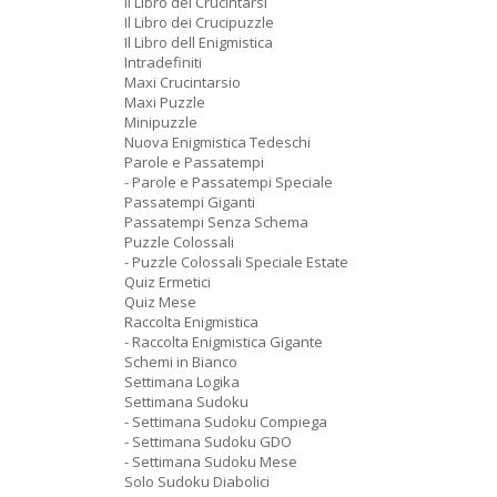
Il Libro dei Crucintarsi
Il Libro dei Crucipuzzle
Il Libro dell Enigmistica
Intradefiniti
Maxi Crucintarsio
Maxi Puzzle
Minipuzzle
Nuova Enigmistica Tedeschi
Parole e Passatempi
- Parole e Passatempi Speciale
Passatempi Giganti
Passatempi Senza Schema
Puzzle Colossali
- Puzzle Colossali Speciale Estate
Quiz Ermetici
Quiz Mese
Raccolta Enigmistica
- Raccolta Enigmistica Gigante
Schemi in Bianco
Settimana Logika
Settimana Sudoku
- Settimana Sudoku Compiega
- Settimana Sudoku GDO
- Settimana Sudoku Mese
Solo Sudoku Diabolici