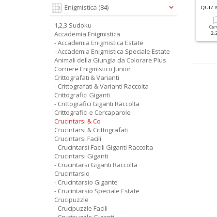
C
RUCINTARSI GIGANTI RACCOLTA N.3
Enigmistica
(84)
UDOKU GIGANTI RACCOLTA N.1
QUIZ 
1,2,3 Sudoku
Cartacea
Digitale
Cartacea
Digitale
Car
Accademia Enigmistica
6.90 €
3.50 €
5.90 €
2.90 €
2.
- Accademia Enigmistica Estate
- Accademia Enigmistica Speciale Estate
Animali della Giungla da Colorare Plus
Corriere Enigmistico Junior
Crittografati & Varianti
- Crittografati & Varianti Raccolta
Crittografici Giganti
- Crittografici Giganti Raccolta
Crittografici e Cercaparole
Crucintarsi & Co
Crucintarsi & Crittografati
Crucintarsi Facili
- Crucintarsi Facili Giganti Raccolta
Crucintarsi Giganti
- Crucintarsi Giganti Raccolta
Crucintarsio
- Crucintarsio Gigante
- Crucintarsio Speciale Estate
Crucipuzzle
- Crucipuzzle Facili