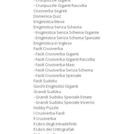
- Crucipuzzle Giganti
- Crucipuzzle Giganti Raccolta
Cruciverba Segreti
Domenica Quiz
Enigmistica Mese
Enigmistica Senza Schema
- Enigmistica Senza Schema Gigante
- Enigmistica Senza Schema Speciale
Enigmistica in inglese
Facili Cruciverba
- Facili Cruciverba Giganti
- Facili Cruciverba Giganti Raccolta
- Facili Cruciverba Maxi
- Facili Cruciverba Senza Schema
- Facili Cruciverba Speciale
Facili Sudoku
Giochi Enigmistici Giganti
Grandi Sudoku
- Grandi Sudoku Speciale Estate
- Grandi Sudoku Speciale Inverno
Hobby Puzzle
I Cruciverba Facili
Il Cruciverba
Il Libro degli Intradefiniti
Il Libro dei Crittografati