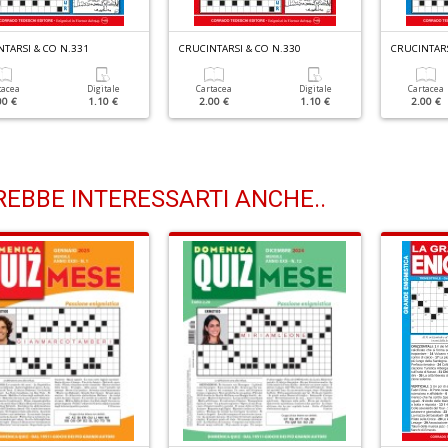
TARSI & CO N.331
CRUCINTARSI & CO N.330
CRUCINTARS
tacea
Digitale
Cartacea
Digitale
Cartacea
00 €
1.10 €
2.00 €
1.10 €
2.00 €
EBBE INTERESSARTI ANCHE..