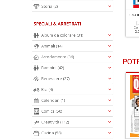
Storia
(2)
RUCINTARSI & CO N.317
CRUCINTARSI & CO N.316
CRUCIN
SPECIALI & ARRETRATI
Cartacea
Digitale
Cartacea
Digitale
Car
1.90 €
1.10 €
1.90 €
1.10 €
2.
Album da colorare
(31)
Animali
(14)
Arredamento
(36)
POTR
Bambini
(42)
Benessere
(27)
Bici
(4)
Calendari
(1)
Comics
(50)
Creatività
(112)
Cucina
(58)