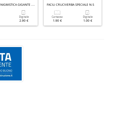
R
ACCOLTA ENIGMISTICA GIGANTE N.5
FACILI CRUCIVERBA SPECIALE N.5
FACILI CRUCIVER
Digitale
Cartacea
Digitale
Cartacea
2.90 €
1.90 €
1.00 €
1.80 €