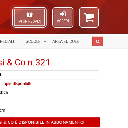
ACCEDI
FAI UN REGALO
PECIALI
SCUOLE
AREA
EDICOLE
si & Co n.321
1
i
f
R
C
A
P
 copie disponibili
G
L
P
n
O
stica
S
+
C
n
D
n
+
D
 cm
I & CO È DISPONIBILE IN ABBONAMENTO!