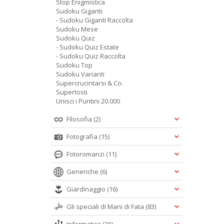
Stop Enigmistica
Sudoku Giganti
- Sudoku Giganti Raccolta
Sudoku Mese
Sudoku Quiz
- Sudoku Quiz Estate
- Sudoku Quiz Raccolta
Sudoku Top
Sudoku Varianti
Supercrucintarsi & Co.
Supertosti
Unisci i Puntini 20.000
Filosofia
(2)
Fotografia
(15)
Fotoromanzi
(11)
Generiche
(6)
Giardinaggio
(16)
Gli speciali di Mani di Fata
(83)