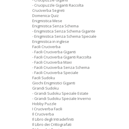
- Crucipuzzle Giganti
- Crucipuzzle Giganti Raccolta
Cruciverba Segreti
Domenica Quiz
Enigmistica Mese
Enigmistica Senza Schema
- Enigmistica Senza Schema Gigante
- Enigmistica Senza Schema Speciale
Enigmistica in inglese
Facili Cruciverba
- Facili Cruciverba Giganti
- Facili Cruciverba Giganti Raccolta
- Facili Cruciverba Maxi
- Facili Cruciverba Senza Schema
- Facili Cruciverba Speciale
Facili Sudoku
Giochi Enigmistici Giganti
Grandi Sudoku
- Grandi Sudoku Speciale Estate
- Grandi Sudoku Speciale Inverno
Hobby Puzzle
I Cruciverba Facili
Il Cruciverba
Il Libro degli Intradefiniti
Il Libro dei Crittografati