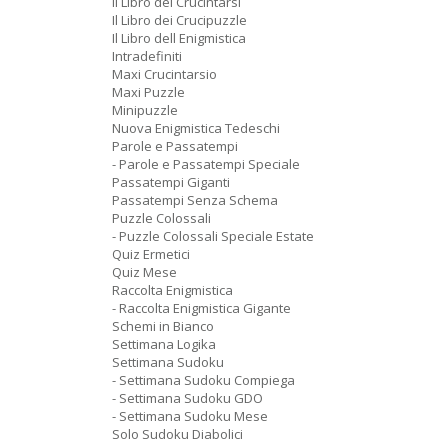
Il Libro dei Crucintarsi
Il Libro dei Crucipuzzle
Il Libro dell Enigmistica
Intradefiniti
Maxi Crucintarsio
Maxi Puzzle
Minipuzzle
Nuova Enigmistica Tedeschi
Parole e Passatempi
- Parole e Passatempi Speciale
Passatempi Giganti
Passatempi Senza Schema
Puzzle Colossali
- Puzzle Colossali Speciale Estate
Quiz Ermetici
Quiz Mese
Raccolta Enigmistica
- Raccolta Enigmistica Gigante
Schemi in Bianco
Settimana Logika
Settimana Sudoku
- Settimana Sudoku Compiega
- Settimana Sudoku GDO
- Settimana Sudoku Mese
Solo Sudoku Diabolici