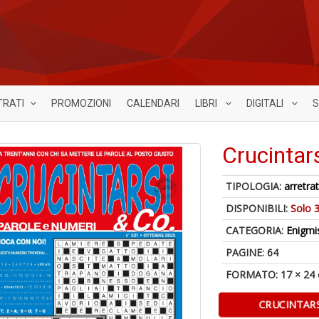
TRATI
PROMOZIONI
CALENDARI
LIBRI
DIGITALI
S
Crucintar
TIPOLOGIA:
arretrat
DISPONIBILI:
Solo 3
CATEGORIA:
Enigmi
PAGINE: 64
FORMATO: 17 × 24
CRUCINTARS