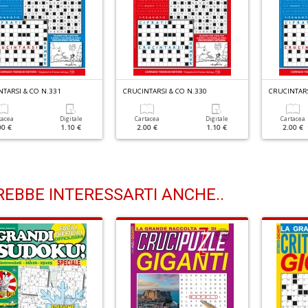
TARSI & CO N.331
CRUCINTARSI & CO N.330
CRUCINTARS
tacea
Digitale
Cartacea
Digitale
Cartacea
00 €
1.10 €
2.00 €
1.10 €
2.00 €
EBBE INTERESSARTI ANCHE..