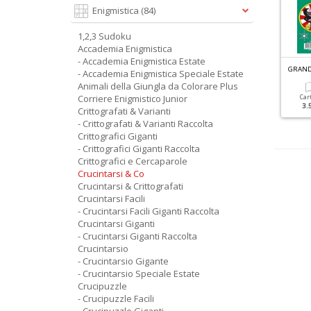
Enigmistica
(84)
1,2,3 Sudoku
Accademia Enigmistica
- Accademia Enigmistica Estate
G
RANDI SUDOKU SPECIALE ESTATE N.4
FACILI CRUCIVERBA SPECIALE N.5
- Accademia Enigmistica Speciale Estate
Animali della Giungla da Colorare Plus
Corriere Enigmistico Junior
Cartacea
Digitale
Cartacea
Digitale
Car
3.50 €
1.50 €
1.90 €
1.00 €
3.
Crittografati & Varianti
- Crittografati & Varianti Raccolta
Crittografici Giganti
- Crittografici Giganti Raccolta
Crittografici e Cercaparole
Crucintarsi & Co
Crucintarsi & Crittografati
Crucintarsi Facili
- Crucintarsi Facili Giganti Raccolta
Crucintarsi Giganti
- Crucintarsi Giganti Raccolta
Crucintarsio
- Crucintarsio Gigante
- Crucintarsio Speciale Estate
Crucipuzzle
- Crucipuzzle Facili