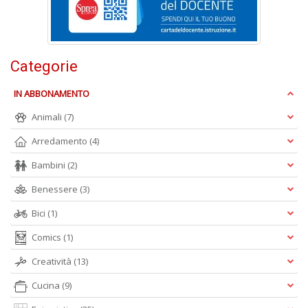
n
+
D
Categorie
IN ABBONAMENTO
Animali
(7)
Arredamento
(4)
A
Bambini
(2)
L
O
Benessere
(3)
C
n
Bici
(1)
Comics
(1)
Creatività
(13)
Cucina
(9)