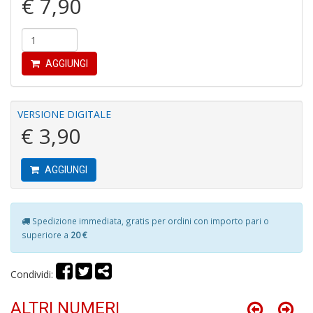
€ 7,90
n
+
D
AGGIUNGI
D
VERSIONE DIGITALE
di
€ 3,90
c
R
p
AGGIUNGI
fr
a
a
S
Spedizione immediata, gratis per ordini con importo pari o
n
superiore a
20 €
+
D
Condividi:
ALTRI NUMERI