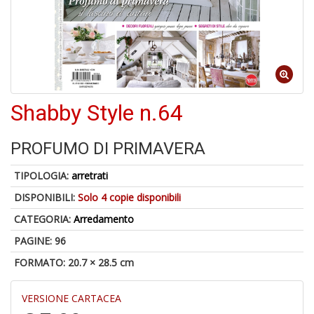
4
n
in
di
Shabby Style n.64
1
f
PROFUMO DI PRIMAVERA
TIPOLOGIA:
arretrati
DISPONIBILI:
Solo 4 copie disponibili
CATEGORIA:
Arredamento
E
PAGINE: 96
d
FORMATO: 20.7 × 28.5 cm
R
C
R
VERSIONE CARTACEA
S