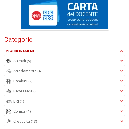
+
D
Categorie
E
M
IN ABBONAMENTO
n
+
Animali
(5)
D
Arredamento
(4)
Bambini
(2)
Benessere
(3)
P
Bici
(1)
A
L
Comics
(1)
P
n
Creatività
(13)
+
D