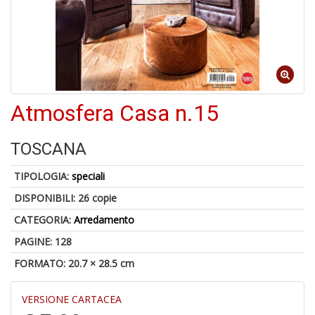
4
n
in
di
Atmosfera Casa n.15
6
f
TOSCANA
TIPOLOGIA:
speciali
DISPONIBILI:
26 copie
CATEGORIA:
Arredamento
PAGINE: 128
Il
g
FORMATO: 20.7 × 28.5 cm
ri
d
d
VERSIONE CARTACEA
U