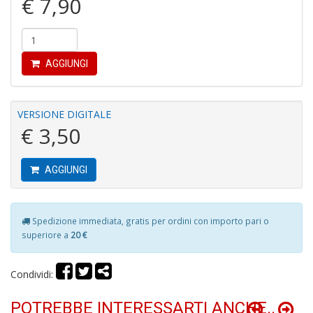
€ 7,90
m
in
c
S
n
AGGIUNGI
+
D
VERSIONE DIGITALE
€ 3,50
C
AGGIUNGI
ai
N
G
e
Spedizione immediata, gratis per ordini con importo pari o
G
superiore a
20 €
S
n
+
Condividi:
D
POTREBBE INTERESSARTI ANCHE..