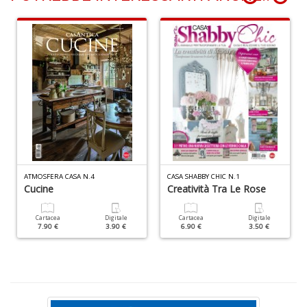
B
e
Fi
I
L
C
S
n
+
D
ATMOSFERA CASA N.4
CASA SHABBY CHIC N.1
Cucine
Creatività Tra Le Rose
Cartacea
Digitale
Cartacea
Digitale
7.90 €
3.90 €
6.90 €
3.50 €
R
Vi
n