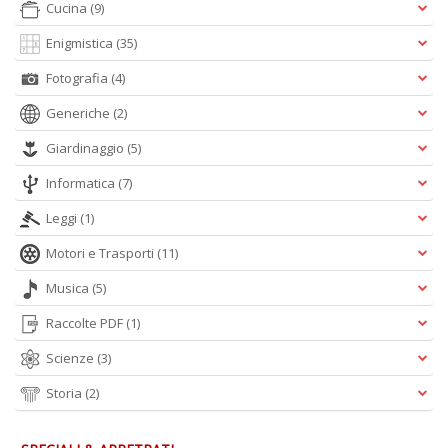
Cucina
(9)
Enigmistica
(35)
Fotografia
(4)
Generiche
(2)
Giardinaggio
(5)
A
Informatica
(7)
L
O
Leggi
(1)
C
n
Motori e Trasporti
(11)
Musica
(5)
Raccolte PDF
(1)
Scienze
(3)
Storia
(2)