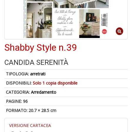
6
n
c
c
di
in
o
Shabby Style n.39
1
CANDIDA SERENITÀ
f
TIPOLOGIA:
arretrati
DISPONIBILI:
Solo 1 copia disponibile
CATEGORIA:
Arredamento
PAGINE: 96
FORMATO: 20.7 × 28.5 cm
G
S
S
VERSIONE CARTACEA
E