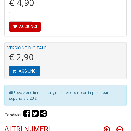
€ 4,90
n
+
D
AGGIUNGI
It
VERSIONE DIGITALE
d
€ 2,90
la
s
g
AGGIUNGI
m
H
D
n
Spedizione immediata, gratis per ordini con importo pari o
+
superiore a
20 €
D
Condividi:
ALTRI NUMERI