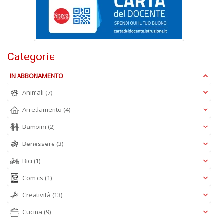
D
Categorie
IN ABBONAMENTO
A
Animali
(7)
L
O
Arredamento
(4)
C
Bambini
(2)
n
Benessere
(3)
Bici
(1)
Comics
(1)
Creatività
(13)
Cucina
(9)