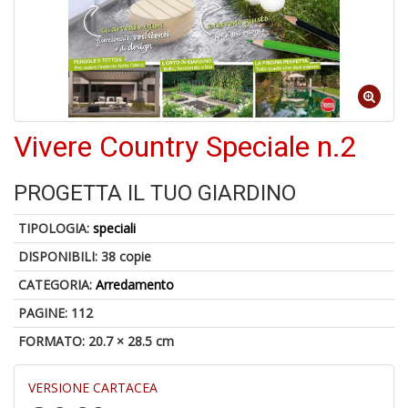
6
n
c
c
Vivere Country Speciale n.2
di
in
o
PROGETTA IL TUO GIARDINO
TIPOLOGIA:
speciali
DISPONIBILI:
38 copie
CATEGORIA:
Arredamento
A
a
PAGINE: 112
G
S
FORMATO: 20.7 × 28.5 cm
VERSIONE CARTACEA