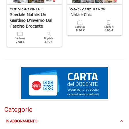
CASE DI CAMPAGNA N.1
CASA CHIC SPECIALE N.79
Speciale Natale: Un
Natale Chic
Giardino D'inverno Dal
Fascino Brocante
Fr
Cartacea
Digitale
9.90 €
4.90 €
di
m
Cartacea
Digitale
7.90 €
3.90 €
e
c
R
T
n
+
D
C
Categorie
G
n
IN ABBONAMENTO
+