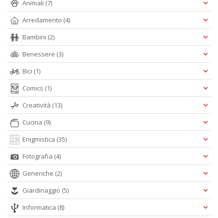
D
Animali
(7)
Arredamento
(4)
Bambini
(2)
Benessere
(3)
Bici
(1)
A
Comics
(1)
L
O
Creatività
(13)
C
n
Cucina
(9)
Enigmistica
(35)
Fotografia
(4)
Generiche
(2)
Giardinaggio
(5)
Informatica
(8)