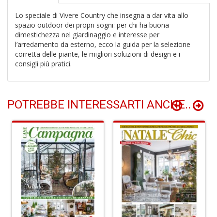
Lo speciale di Vivere Country che insegna a dar vita allo
S
d
spazio outdoor dei propri sogni: per chi ha buona
m
dimestichezza nel giardinaggio e interesse per
H
l’arredamento da esterno, ecco la guida per la selezione
D
corretta delle piante, le migliori soluzioni di design e i
n
consigli più pratici.
+
D
POTREBBE INTERESSARTI ANCHE..
N
c
S
n
+
D