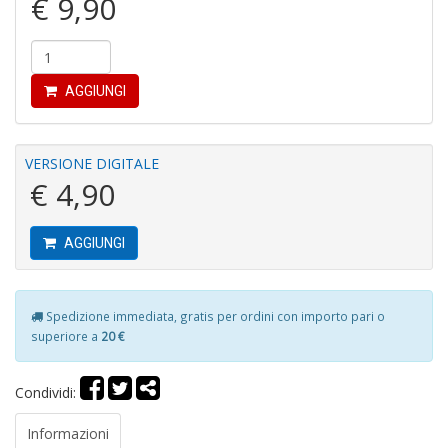
€ 9,90
C
AGGIUNGI
P
P
C
n
VERSIONE DIGITALE
+
€ 4,90
D
AGGIUNGI
B
Spedizione immediata, gratis per ordini con importo pari o
n
superiore a
20 €
+
D
Condividi:
Informazioni