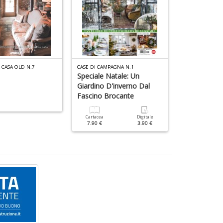
 CASA OLD N.7
CASE DI CAMPAGNA N.1
CASA SHABBY CHI
Speciale Natale: Un
Creatività T
Giardino D'inverno Dal
Fascino Brocante
Cartacea
6.90 €
Cartacea
Digitale
7.90 €
3.90 €