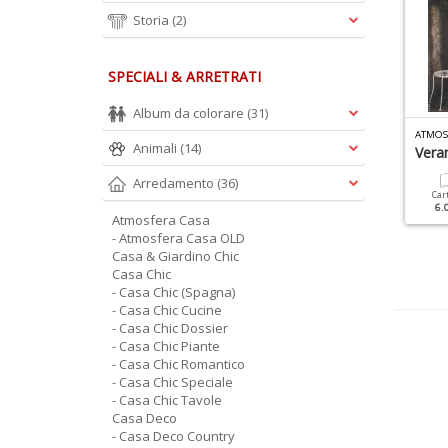
Storia
(2)
SPECIALI & ARRETRATI
Album da colorare
(31)
ASANTICA MONOGRAFIE N.7
CASA DECO LEZIONI N.1
ATMOS
Animali
(14)
atale
Per Rinnovare I Tuoi
Veran
Mobili
Arredamento
(36)
Cartacea
Digitale
Car
9.90 €
4.90 €
6.
Cartacea
Digitale
Atmosfera Casa
7.90 €
3.90 €
- Atmosfera Casa OLD
Casa & Giardino Chic
Casa Chic
- Casa Chic (Spagna)
- Casa Chic Cucine
- Casa Chic Dossier
- Casa Chic Piante
- Casa Chic Romantico
- Casa Chic Speciale
- Casa Chic Tavole
Casa Deco
- Casa Deco Country