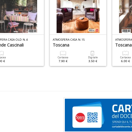
FERA CASA OLD N.4
ATMOSFERA CASA N.15
ATMOSFERA
de Cascinali
Toscana
Toscana
tacea
Cartacea
Digitale
Cartacea
00 €
7.90 €
3.50 €
6.00 €