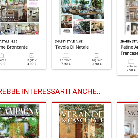
 STYLE N.69
SHABBY STYLE N.68
SHABBY STY
me Broncante
Tavola Di Natale
Patine A
Frances
tacea
Digitale
Cartacea
Digitale
90 €
3.90 €
7.90 €
3.90 €
Cartacea
7.90 €
EBBE INTERESSARTI ANCHE..