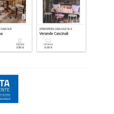
CASA N.8
ATMOSFERA CASA OLD N.4
CASA CHIC SPECI
na
Verande Cascinali
Annuario Di
Digitale
Cartacea
Cartacea
3.90 €
6.00 €
9.90 €