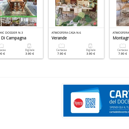
HIC DOSSIER N.3
ATMOSFERA CASA N.6
ATMOSFERA 
 Di Campagna
Verande
Montag
tacea
Digitale
Cartacea
Digitale
Cartacea
90 €
3.90 €
7.90 €
3.90 €
7.90 €