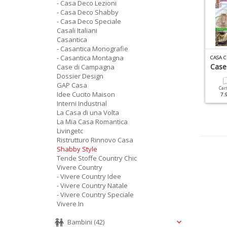
- Casa Deco Lezioni
- Casa Deco Shabby
- Casa Deco Speciale
Casali Italiani
Casantica
- Casantica Monografie
- Casantica Montagna
ASA CHIC DOSSIER N.1
ATMOSFERA CASA N.14
CASA C
ase Di Montagna
Modernariato
Case
Case di Campagna
Dossier Design
GAP Casa
Cartacea
Digitale
Cartacea
Digitale
Car
Idee Cucito Maison
7.90 €
3.90 €
7.90 €
3.90 €
7.
Interni Industrial
La Casa di una Volta
La Mia Casa Romantica
Livingetc
Ristrutturo Rinnovo Casa
Shabby Style
Tende Stoffe Country Chic
Vivere Country
- Vivere Country Idee
- Vivere Country Natale
- Vivere Country Speciale
Vivere In
Bambini
(42)