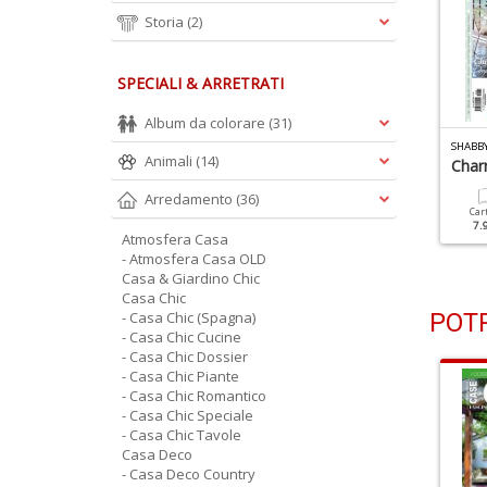
Storia
(2)
SPECIALI & ARRETRATI
Album da colorare
(31)
HABBY STYLE N.55
SHABBY STYLE N.54
SHABBY
Animali
(14)
tmosfere Vintage
Dimora D'artista Dalla
Char
Freschezza Estiva
Arredamento
(36)
Cartacea
Digitale
Car
7.90 €
3.90 €
7.
Cartacea
Digitale
Atmosfera Casa
7.90 €
3.90 €
- Atmosfera Casa OLD
Casa & Giardino Chic
Casa Chic
- Casa Chic (Spagna)
POTR
- Casa Chic Cucine
- Casa Chic Dossier
- Casa Chic Piante
- Casa Chic Romantico
- Casa Chic Speciale
- Casa Chic Tavole
Casa Deco
- Casa Deco Country