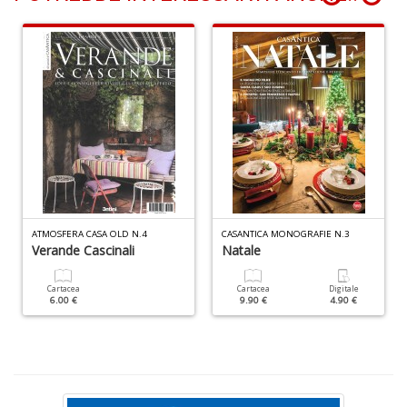
P
e
F
R
T
S
n
+
D
ATMOSFERA CASA OLD N.4
CASANTICA MONOGRAFIE N.3
Verande Cascinali
Natale
Cartacea
Cartacea
Digitale
6.00 €
9.90 €
4.90 €
C
G
n
+