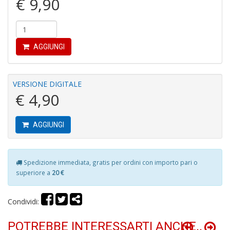
€ 9,90
2
S
n
+
D
AGGIUNGI
VERSIONE DIGITALE
€ 4,90
R
p
AGGIUNGI
2
N
P
Spedizione immediata, gratis per ordini con importo pari o
R
superiore a
20 €
P
n
+
Condividi:
D
POTREBBE INTERESSARTI ANCHE..