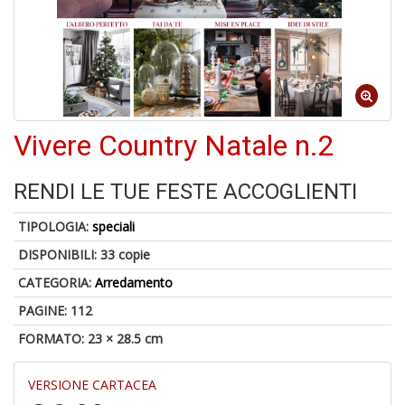
5
n
in
Vivere Country Natale n.2
di
RENDI LE TUE FESTE ACCOGLIENTI
1
TIPOLOGIA:
speciali
f
DISPONIBILI:
33 copie
CATEGORIA:
Arredamento
PAGINE: 112
FORMATO: 23 × 28.5 cm
G
VERSIONE CARTACEA
C