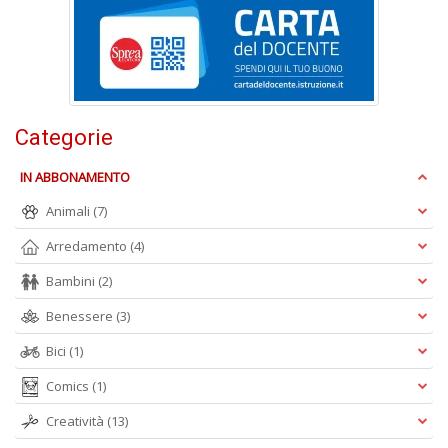
D
G
Categorie
pi
in
p
IN ABBONAMENTO
t
Animali
(7)
R
p
Arredamento
(4)
fr
a
Bambini
(2)
a
n
Benessere
(3)
+
D
Bici
(1)
Comics
(1)
Creatività
(13)