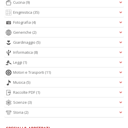
Cucina
(9)
P
W
Enigmistica
(35)
V
n
Fotografia
(4)
+
D
Generiche
(2)
Giardinaggio
(5)
Informatica
(8)
Leggi
(1)
Motori e Trasporti
(11)
A
Musica
(5)
L
O
Raccolte PDF
(1)
C
n
Scienze
(3)
Storia
(2)