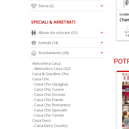
Storia
(2)
HABBY STYLE N.55
SHABBY STYLE N.54
SHABBY
tmosfere Vintage
Dimora D'artista Dalla
Char
SPECIALI & ARRETRATI
Freschezza Estiva
Album da colorare
(31)
Cartacea
Digitale
Car
7.90 €
3.90 €
7.
Cartacea
Digitale
7.90 €
3.90 €
Animali
(14)
Arredamento
(36)
POTR
Atmosfera Casa
- Atmosfera Casa OLD
Casa & Giardino Chic
Casa Chic
- Casa Chic (Spagna)
- Casa Chic Cucine
- Casa Chic Dossier
- Casa Chic Piante
- Casa Chic Romantico
- Casa Chic Speciale
- Casa Chic Tavole
Casa Deco
- Casa Deco Country