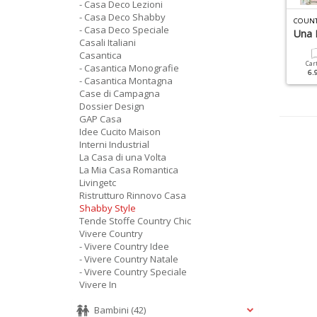
- Casa Deco Lezioni
- Casa Deco Shabby
TMOSFERA CASA N.4
ATMOSFERA CASA N.6
COUNT
- Casa Deco Speciale
ucine
Verande
Una 
Casali Italiani
Casantica
Cartacea
Digitale
Cartacea
Digitale
Car
- Casantica Monografie
7.90 €
3.90 €
7.90 €
3.90 €
6.
- Casantica Montagna
Case di Campagna
Dossier Design
GAP Casa
Idee Cucito Maison
Interni Industrial
La Casa di una Volta
La Mia Casa Romantica
Livingetc
Ristrutturo Rinnovo Casa
Shabby Style
Tende Stoffe Country Chic
Vivere Country
- Vivere Country Idee
- Vivere Country Natale
- Vivere Country Speciale
Vivere In
Bambini
(42)