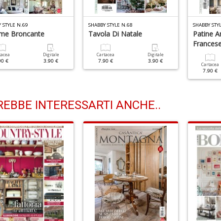
 STYLE N.69
SHABBY STYLE N.68
SHABBY STY
me Broncante
Tavola Di Natale
Patine A
Frances
tacea
Digitale
Cartacea
Digitale
90 €
3.90 €
7.90 €
3.90 €
Cartacea
7.90 €
EBBE INTERESSARTI ANCHE..