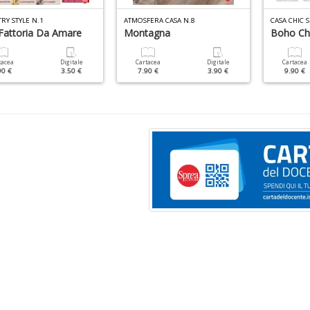
RY STYLE N.1
ATMOSFERA CASA N.8
CASA CHIC S
Fattoria Da Amare
Montagna
Boho Ch
tacea
Digitale
Cartacea
Digitale
Cartacea
90 €
3.50 €
7.90 €
3.90 €
9.90 €