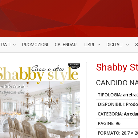
TRATI
PROMOZIONI
CALENDARI
LIBRI
DIGITALI
S
Shabby St
CANDIDO N
TIPOLOGIA:
arretrat
DISPONIBILI:
Prodot
CATEGORIA:
Arred
PAGINE: 96
FORMATO: 20.7 × 2