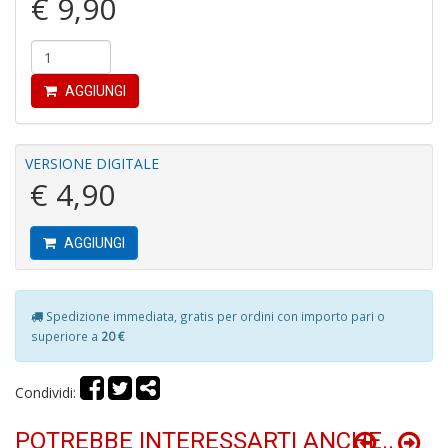
€ 9,90
Y
AGGIUNGI
&
M
C
VERSIONE DIGITALE
R
€ 4,90
P
(d
n
+
AGGIUNGI
D
Spedizione immediata, gratis per ordini con importo pari o
superiore a
20 €
M
Condividi:
T
R
S
POTREBBE INTERESSARTI ANCHE..
n