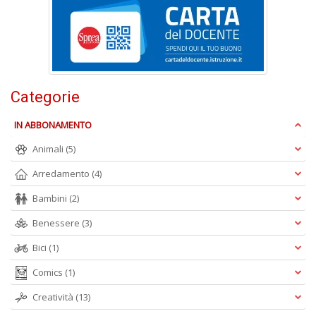
M
H
K
2
n
+
Categorie
D
IN ABBONAMENTO
Animali
(5)
Arredamento
(4)
S
Pi
Bambini
(2)
M
al
Benessere
(3)
u
n
Bici
(1)
+
D
Comics
(1)
Creatività
(13)