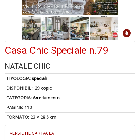
A
a
a
Cr
Casa Chic Speciale n.79
e
C
NATALE CHIC
TIPOLOGIA:
speciali
DISPONIBILI:
29 copie
5
CATEGORIA:
Arredamento
n
in
PAGINE: 112
di
FORMATO: 23 × 28.5 cm
VERSIONE CARTACEA