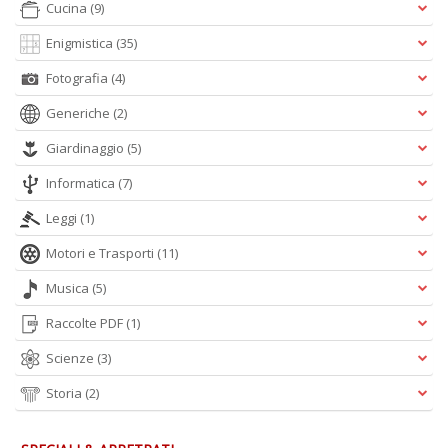
Cucina
(9)
Enigmistica
(35)
E
S
Fotografia
(4)
S
n
Generiche
(2)
+
D
Giardinaggio
(5)
Informatica
(7)
Leggi
(1)
Motori e Trasporti
(11)
Musica
(5)
A
Raccolte PDF
(1)
L
O
Scienze
(3)
C
n
Storia
(2)