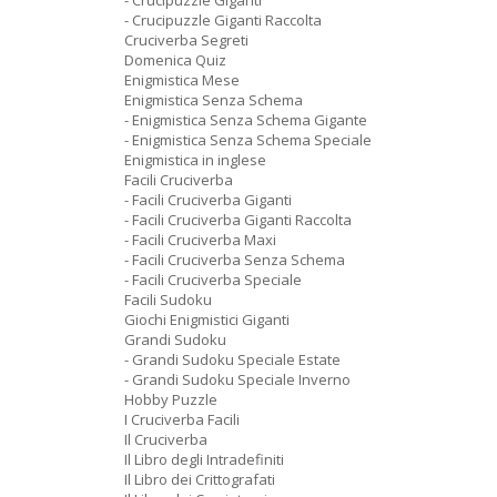
- Crucipuzzle Giganti
- Crucipuzzle Giganti Raccolta
Cruciverba Segreti
Domenica Quiz
Enigmistica Mese
Enigmistica Senza Schema
- Enigmistica Senza Schema Gigante
- Enigmistica Senza Schema Speciale
Enigmistica in inglese
Facili Cruciverba
- Facili Cruciverba Giganti
- Facili Cruciverba Giganti Raccolta
- Facili Cruciverba Maxi
- Facili Cruciverba Senza Schema
- Facili Cruciverba Speciale
Facili Sudoku
Giochi Enigmistici Giganti
Grandi Sudoku
- Grandi Sudoku Speciale Estate
- Grandi Sudoku Speciale Inverno
Hobby Puzzle
I Cruciverba Facili
Il Cruciverba
Il Libro degli Intradefiniti
Il Libro dei Crittografati