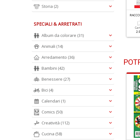
Storia
(2)
ACCOLTA ENIGMISTICA N.260
RACCOLTA ENIGMISTICA N.259
RACCOL
SPECIALI & ARRETRATI
Cartacea
Digitale
Cartacea
Digitale
Car
2.90 €
1.30 €
2.90 €
1.30 €
2.
Album da colorare
(31)
Animali
(14)
Arredamento
(36)
POTR
Bambini
(42)
Benessere
(27)
Bici
(4)
Calendari
(1)
Comics
(50)
Creatività
(112)
Cucina
(58)