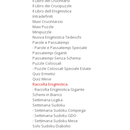
Il Libro dei Crucintarsi
Il Libro dei Crucipuzzle
Il Libro dell Enigmistica
Intradefiniti
Maxi Crucintarsio
Maxi Puzzle
Minipuzzle
Nuova Enigmistica Tedeschi
Parole e Passatempi
- Parole e Passatempi Speciale
Passatempi Giganti
Passatempi Senza Schema
Puzzle Colossali
- Puzzle Colossali Speciale Estate
Quiz Ermetici
Quiz Mese
Raccolta Enigmistica
- Raccolta Enigmistica Gigante
Schemi in Bianco
Settimana Logika
Settimana Sudoku
- Settimana Sudoku Compiega
- Settimana Sudoku GDO
- Settimana Sudoku Mese
Solo Sudoku Diabolici