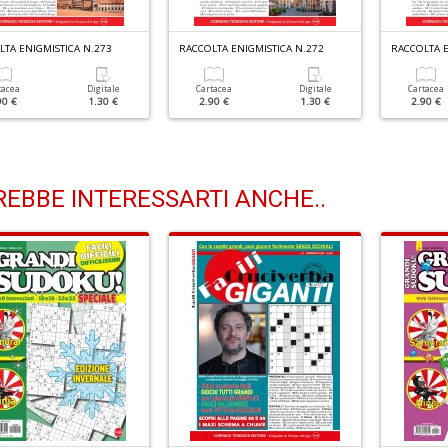
TA ENIGMISTICA N.273
RACCOLTA ENIGMISTICA N.272
RACCOLTA E
tacea
Digitale
Cartacea
Digitale
Cartacea
90 €
1.30 €
2.90 €
1.30 €
2.90 €
EBBE INTERESSARTI ANCHE..