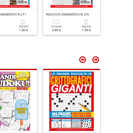
e
Y
NIGMISTICA N.271
RACCOLTA ENIGMISTICA N.270
RACCOLTA ENIGM
V
lo
Digitale
Cartacea
Digitale
Cartacea
Y
1.30 €
2.90 €
1.30 €
2.90 €
n
+
D