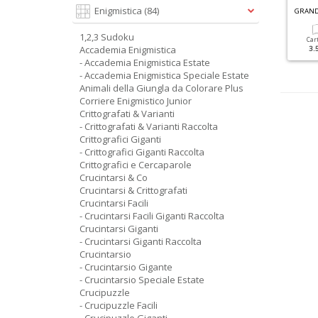
G
RANDI SUDOKU SPECIALE INVERNO N.3
G
RANDI SUDOKU SPECIALE INVERNO N.5
Enigmistica
(84)
1,2,3 Sudoku
Cartacea
Digitale
Cartacea
Digitale
Car
Accademia Enigmistica
3.50 €
1.90 €
3.50 €
1.50 €
3.
- Accademia Enigmistica Estate
- Accademia Enigmistica Speciale Estate
Animali della Giungla da Colorare Plus
Corriere Enigmistico Junior
Crittografati & Varianti
- Crittografati & Varianti Raccolta
Crittografici Giganti
- Crittografici Giganti Raccolta
Crittografici e Cercaparole
Crucintarsi & Co
Crucintarsi & Crittografati
Crucintarsi Facili
- Crucintarsi Facili Giganti Raccolta
Crucintarsi Giganti
- Crucintarsi Giganti Raccolta
Crucintarsio
- Crucintarsio Gigante
- Crucintarsio Speciale Estate
Crucipuzzle
- Crucipuzzle Facili