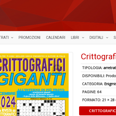
TRATI
PROMOZIONI
CALENDARI
LIBRI
DIGITALI
S
Crittograf
TIPOLOGIA:
arretrat
DISPONIBILI:
Prodot
CATEGORIA:
Enigmi
PAGINE: 64
FORMATO: 21 × 28
CRITTOGRAFIC