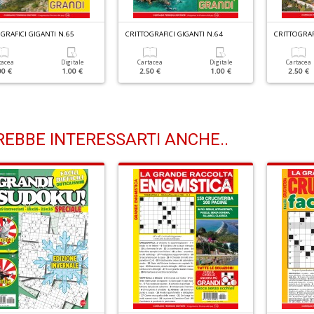
GRAFICI GIGANTI N.65
CRITTOGRAFICI GIGANTI N.64
CRITTOGRAF
tacea
Digitale
Cartacea
Digitale
Cartacea
00 €
1.00 €
2.50 €
1.00 €
2.50 €
EBBE INTERESSARTI ANCHE..