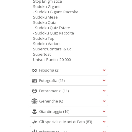
Stop Enigmistica
Sudoku Giganti
- Sudoku Giganti Raccolta
Sudoku Mese
Sudoku Quiz
- Sudoku Quiz Estate
- Sudoku Quiz Raccolta
Sudoku Top
Sudoku Varianti
Supercrucintarsi & Co.
Supertosti
Unisci i Puntini 20.000
Filosofia
(2)
Fotografia
(15)
Fotoromanzi
(11)
Generiche
(6)
Giardinaggio
(16)
Gli speciali di Mani di Fata
(83)