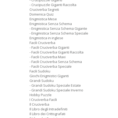
- Crucipuzzle Giganti
- Crucipuzzle Giganti Raccolta
Cruciverba Segreti
Domenica Quiz
Enigmistica Mese
Enigmistica Senza Schema
- Enigmistica Senza Schema Gigante
- Enigmistica Senza Schema Speciale
Enigmistica in inglese
Facili Cruciverba
- Facili Cruciverba Giganti
- Facili Cruciverba Giganti Raccolta
- Facili Cruciverba Maxi
- Facili Cruciverba Senza Schema
- Facili Cruciverba Speciale
Facili Sudoku
Giochi Enigmistici Giganti
Grandi Sudoku
- Grandi Sudoku Speciale Estate
- Grandi Sudoku Speciale Inverno
Hobby Puzzle
I Cruciverba Facili
Il Cruciverba
Il Libro degli Intradefiniti
Il Libro dei Crittografati