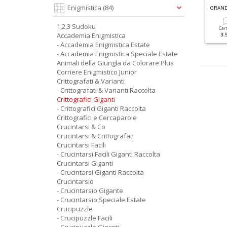
C
RUCINTARSI GIGANTI RACCOLTA N.5
Enigmistica
(84)
QUIZ MESE N.349
1,2,3 Sudoku
Cartacea
Digitale
Cartacea
Digitale
Car
Accademia Enigmistica
5.90 €
2.90 €
2.20 €
1.50 €
3.
- Accademia Enigmistica Estate
- Accademia Enigmistica Speciale Estate
Animali della Giungla da Colorare Plus
Corriere Enigmistico Junior
Crittografati & Varianti
- Crittografati & Varianti Raccolta
Crittografici Giganti
- Crittografici Giganti Raccolta
Crittografici e Cercaparole
Crucintarsi & Co
Crucintarsi & Crittografati
Crucintarsi Facili
- Crucintarsi Facili Giganti Raccolta
Crucintarsi Giganti
- Crucintarsi Giganti Raccolta
Crucintarsio
- Crucintarsio Gigante
- Crucintarsio Speciale Estate
Crucipuzzle
- Crucipuzzle Facili