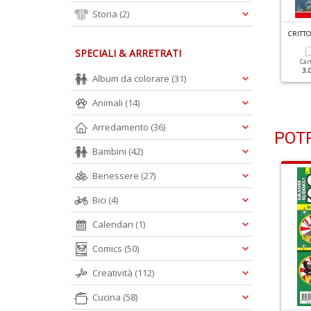
Storia
(2)
RITTOGRAFICI GIGANTI N.52
CRITTOGRAFICI GIGANTI N.51
CRITTO
SPECIALI & ARRETRATI
Cartacea
Digitale
Cartacea
Digitale
Car
2.50 €
1.00 €
2.50 €
1.00 €
3.
Album da colorare
(31)
Animali
(14)
Arredamento
(36)
POTR
Bambini
(42)
Benessere
(27)
Bici
(4)
Calendari
(1)
Comics
(50)
Creatività
(112)
Cucina
(58)