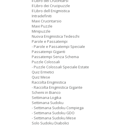
Il Libro dei Crucintarsi
Il Libro dei Crucipuzzle
Il Libro dell Enigmistica
Intradefiniti
Maxi Crucintarsio
Maxi Puzzle
Minipuzzle
Nuova Enigmistica Tedeschi
Parole e Passatempi
- Parole e Passatempi Speciale
Passatempi Giganti
Passatempi Senza Schema
Puzzle Colossali
- Puzzle Colossali Speciale Estate
Quiz Ermetici
Quiz Mese
Raccolta Enigmistica
- Raccolta Enigmistica Gigante
Schemi in Bianco
Settimana Logika
Settimana Sudoku
- Settimana Sudoku Compiega
- Settimana Sudoku GDO
- Settimana Sudoku Mese
Solo Sudoku Diabolici