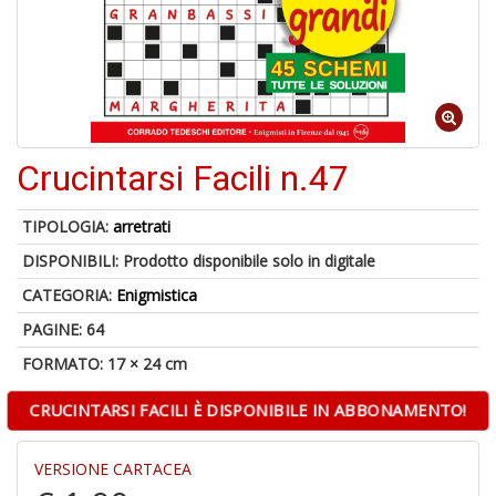
In
C
6
f
Crucintarsi Facili n.47
TIPOLOGIA:
arretrati
DISPONIBILI:
Prodotto disponibile solo in digitale
6
CATEGORIA:
Enigmistica
n
in
PAGINE: 64
di
FORMATO: 17 × 24 cm
CRUCINTARSI FACILI È DISPONIBILE IN ABBONAMENTO!
VERSIONE CARTACEA