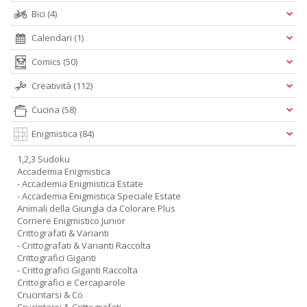
Bici
(4)
Calendari
(1)
Comics
(50)
Creatività
(112)
Cucina
(58)
Enigmistica
(84)
1,2,3 Sudoku
Accademia Enigmistica
- Accademia Enigmistica Estate
- Accademia Enigmistica Speciale Estate
Animali della Giungla da Colorare Plus
Corriere Enigmistico Junior
Crittografati & Varianti
- Crittografati & Varianti Raccolta
Crittografici Giganti
- Crittografici Giganti Raccolta
Crittografici e Cercaparole
Crucintarsi & Co