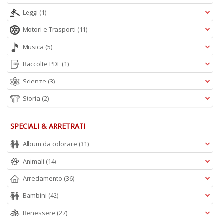
A
Leggi
(1)
L
O
Motori e Trasporti
(11)
C
n
Musica
(5)
Raccolte PDF
(1)
Scienze
(3)
Storia
(2)
SPECIALI & ARRETRATI
Album da colorare
(31)
Animali
(14)
Arredamento
(36)
Bambini
(42)
Benessere
(27)