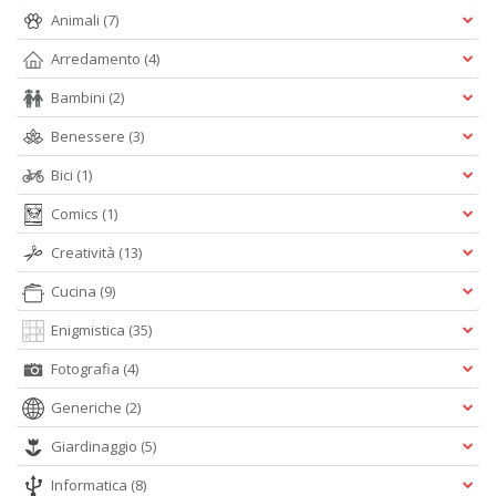
n
Animali
(7)
+
D
Arredamento
(4)
Bambini
(2)
Benessere
(3)
Bici
(1)
S
T
Comics
(1)
B
T
Creatività
(13)
G
n
Cucina
(9)
+
D
Enigmistica
(35)
Fotografia
(4)
Generiche
(2)
Giardinaggio
(5)
Informatica
(8)