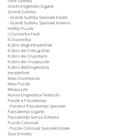
Facili Sudoku
Giochi Enigmistici Giganti
Grandi Sudoku
- Grandi Sudoku Speciale Estate
- Grandi Sudoku Speciale Inverno
Hobby Puzzle
I Cruciverba Facili
Il Cruciverba
Il Libro degli Intradefiniti
Il Libro dei Crittografati
Il Libro dei Crucintarsi
Il Libro dei Crucipuzzle
Il Libro dell Enigmistica
Intradefiniti
Maxi Crucintarsio
Maxi Puzzle
Minipuzzle
Nuova Enigmistica Tedeschi
Parole e Passatempi
- Parole e Passatempi Speciale
Passatempi Giganti
Passatempi Senza Schema
Puzzle Colossali
- Puzzle Colossali Speciale Estate
Quiz Ermetici