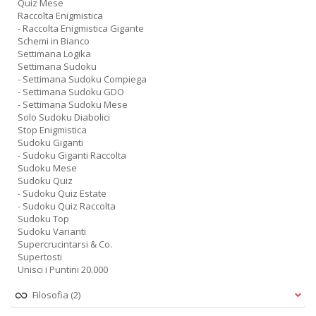
Quiz Mese
Raccolta Enigmistica
- Raccolta Enigmistica Gigante
Schemi in Bianco
Settimana Logika
Settimana Sudoku
- Settimana Sudoku Compiega
- Settimana Sudoku GDO
- Settimana Sudoku Mese
Solo Sudoku Diabolici
Stop Enigmistica
Sudoku Giganti
- Sudoku Giganti Raccolta
Sudoku Mese
Sudoku Quiz
- Sudoku Quiz Estate
- Sudoku Quiz Raccolta
Sudoku Top
Sudoku Varianti
Supercrucintarsi & Co.
Supertosti
Unisci i Puntini 20.000
Filosofia
(2)