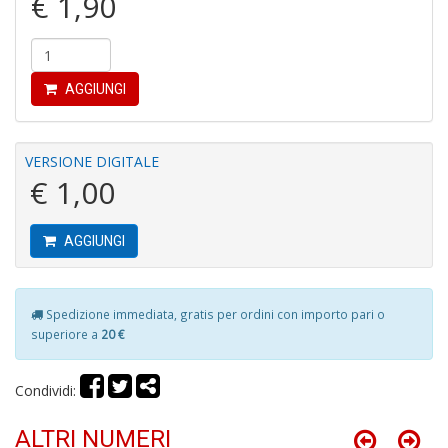
€ 1,90
C
R
C
AGGIUNGI
S
n
+
D
VERSIONE DIGITALE
€ 1,00
AGGIUNGI
G
ri
P
Spedizione immediata, gratis per ordini con importo pari o
V
superiore a
20 €
S
n
+
Condividi:
D
ALTRI NUMERI