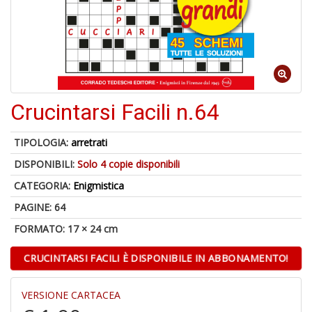
1
n
in
di
Crucintarsi Facili n.64
TIPOLOGIA:
arretrati
DISPONIBILI:
Solo 4 copie disponibili
A
di
CATEGORIA:
Enigmistica
a
a
PAGINE: 64
L
FORMATO: 17 × 24 cm
P
CRUCINTARSI FACILI È DISPONIBILE IN ABBONAMENTO!
VERSIONE CARTACEA