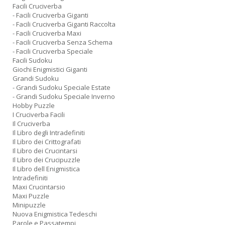
Facili Cruciverba
- Facili Cruciverba Giganti
- Facili Cruciverba Giganti Raccolta
- Facili Cruciverba Maxi
- Facili Cruciverba Senza Schema
- Facili Cruciverba Speciale
Facili Sudoku
Giochi Enigmistici Giganti
Grandi Sudoku
- Grandi Sudoku Speciale Estate
- Grandi Sudoku Speciale Inverno
Hobby Puzzle
I Cruciverba Facili
Il Cruciverba
Il Libro degli Intradefiniti
Il Libro dei Crittografati
Il Libro dei Crucintarsi
Il Libro dei Crucipuzzle
Il Libro dell Enigmistica
Intradefiniti
Maxi Crucintarsio
Maxi Puzzle
Minipuzzle
Nuova Enigmistica Tedeschi
Parole e Passatempi