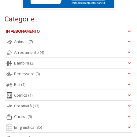
Categorie
Cr
&
V
IN ABBONAMENTO
n
Animali
(7)
+
D
Arredamento
(4)
Bambini
(2)
Benessere
(3)
Bici
(1)
Comics
(1)
A
L
Creatività
(13)
O
Cucina
(9)
C
n
Enigmistica
(35)