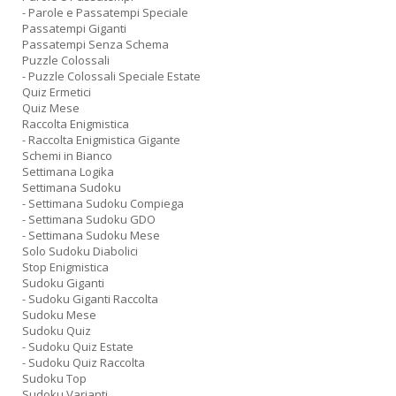
- Parole e Passatempi Speciale
Passatempi Giganti
Passatempi Senza Schema
Puzzle Colossali
- Puzzle Colossali Speciale Estate
Quiz Ermetici
Quiz Mese
Raccolta Enigmistica
- Raccolta Enigmistica Gigante
Schemi in Bianco
Settimana Logika
Settimana Sudoku
- Settimana Sudoku Compiega
- Settimana Sudoku GDO
- Settimana Sudoku Mese
Solo Sudoku Diabolici
Stop Enigmistica
Sudoku Giganti
- Sudoku Giganti Raccolta
Sudoku Mese
Sudoku Quiz
- Sudoku Quiz Estate
- Sudoku Quiz Raccolta
Sudoku Top
Sudoku Varianti