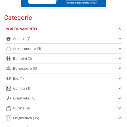
Li
d
C
Categorie
n
+
D
IN ABBONAMENTO
Animali
(7)
Arredamento
(4)
Bambini
(2)
Benessere
(3)
A
Bici
(1)
L
O
Comics
(1)
C
n
Creatività
(13)
Cucina
(9)
Enigmistica
(35)