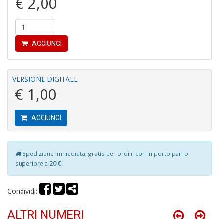
€ 2,00
L
AGGIUNGI
L
M
n
+
VERSIONE DIGITALE
D
€ 1,00
AGGIUNGI
S
N
Spedizione immediata, gratis per ordini con importo pari o
Il
superiore a
20 €
F
S
n
Condividi:
+
D
ALTRI NUMERI