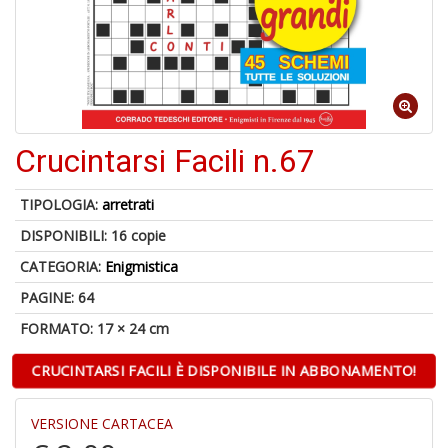
U
a
di
Crucintarsi Facili n.67
a
TIPOLOGIA:
arretrati
DISPONIBILI:
16 copie
CATEGORIA:
Enigmistica
A
PAGINE: 64
di
FORMATO: 17 × 24 cm
Il
m
C
CRUCINTARSI FACILI È DISPONIBILE IN ABBONAMENTO!
VERSIONE CARTACEA