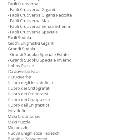
Facili Cruciverba
- Facili Cruciverba Giganti
- Facili Cruciverba Giganti Raccolta
- Facili Cruciverba Maxi
- Facili Cruciverba Senza Schema
- Facili Cruciverba Speciale
Facili Sudoku
Giochi Enigmistici Giganti
Grandi Sudoku
- Grandi Sudoku Speciale Estate
- Grandi Sudoku Speciale Inverno
Hobby Puzzle
I Cruciverba Facili
Il Cruciverba
Il Libro degli Intradefiniti
Il Libro dei Crittografati
Il Libro dei Crucintarsi
Il Libro dei Crucipuzzle
Il Libro dell Enigmistica
Intradefiniti
Maxi Crucintarsio
Maxi Puzzle
Minipuzzle
Nuova Enigmistica Tedeschi
Parole e Passatempi