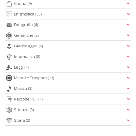
D
Cucina
(9)
Enigmistica
(35)
Fotografia
(4)
Generiche
(2)
Giardinaggio
(5)
A
Informatica
(8)
L
O
Leggi
(1)
C
n
Motori e Trasporti
(11)
Musica
(5)
Raccolte PDF
(1)
Scienze
(3)
Storia
(2)