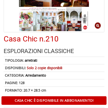
Casa Chic n.210
1
f
+
ESPLORAZIONI CLASSICHE
A
d
TIPOLOGIA:
arretrati
c
2
DISPONIBILI:
Solo 2 copie disponibili
+
CATEGORIA:
Arredamento
M
d
PAGINE: 128
re
2
FORMATO: 20.7 × 28.5 cm
CASA CHIC È DISPONIBILE IN ABBONAMENTO!