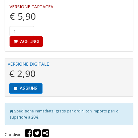
VERSIONE CARTACEA
€ 5,90
6
f
+
AGGIUNGI
di
in
r
VERSIONE DIGITALE
€ 2,90
AGGIUNGI
In
Spedizione immediata, gratis per ordini con importo pari o
M
superiore a
20 €
di
F
M
Condividi:
n