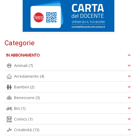
L
s
N
R
G
n
+
Categorie
D
IN ABBONAMENTO
Animali
(7)
B
Arredamento
(4)
n
Bambini
(2)
ap
q
Benessere
(3)
si
Il
Bici
(1)
M
C
Comics
(1)
I
n
Creatività
(13)
+