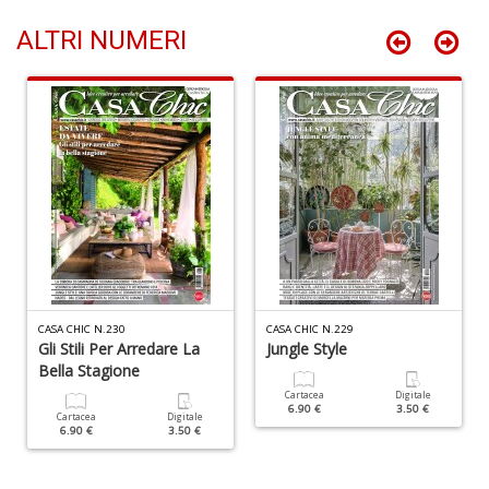
+
D
ALTRI NUMERI
O
M
2
Il
M
C
I
M
n
CASA CHIC N.230
CASA CHIC N.229
+
Gli Stili Per Arredare La
Jungle Style
D
Bella Stagione
Cartacea
Digitale
6.90 €
3.50 €
Cartacea
Digitale
6.90 €
3.50 €
P