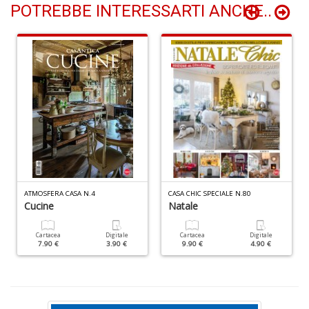
y
POTREBBE INTERESSARTI ANCHE..
E
P
n
+
D
Pr
ATMOSFERA CASA N.4
CASA CHIC SPECIALE N.80
U
Cucine
Natale
n
+
Cartacea
Digitale
Cartacea
Digitale
D
7.90 €
3.90 €
9.90 €
4.90 €