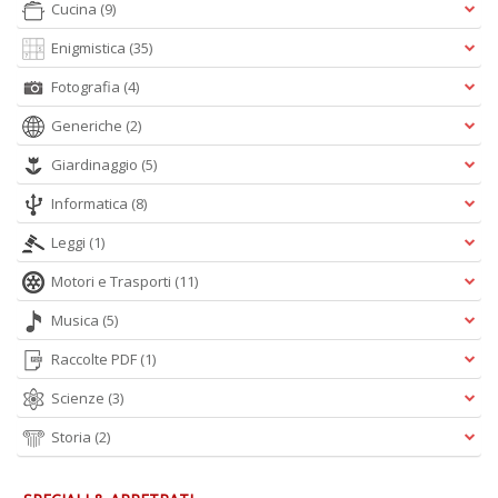
Cucina
(9)
V
n
Enigmistica
(35)
+
D
Fotografia
(4)
Generiche
(2)
Giardinaggio
(5)
Informatica
(8)
Leggi
(1)
A
Motori e Trasporti
(11)
L
O
Musica
(5)
C
n
Raccolte PDF
(1)
Scienze
(3)
Storia
(2)