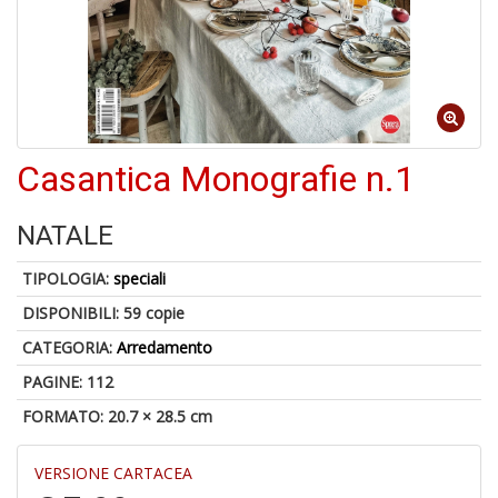
A
a
a
Q
E
Casantica Monografie n.1
NATALE
4
TIPOLOGIA:
speciali
n
in
DISPONIBILI:
59 copie
di
CATEGORIA:
Arredamento
PAGINE: 112
FORMATO: 20.7 × 28.5 cm
VERSIONE CARTACEA