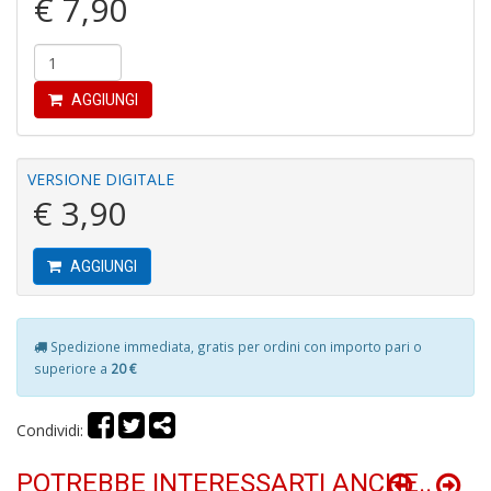
€ 7,90
P
M
B
M
n
AGGIUNGI
+
D
VERSIONE DIGITALE
€ 3,90
P
AGGIUNGI
a
L
L
P
Spedizione immediata, gratis per ordini con importo pari o
S
superiore a
20 €
n
+
D
Condividi:
POTREBBE INTERESSARTI ANCHE..