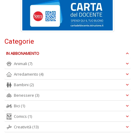
D
S
Categorie
6
S
IN ABBONAMENTO
P
C
Animali
(7)
n
+
Arredamento
(4)
D
Bambini
(2)
Benessere
(3)
Bici
(1)
V
Comics
(1)
2
R
Creatività
(13)
O
d