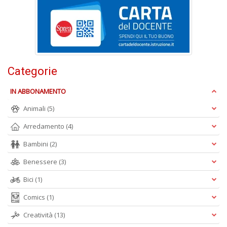
D
Q
n
+
Categorie
D
IN ABBONAMENTO
Animali
(5)
S
Arredamento
(4)
S
M
Bambini
(2)
n
Benessere
(3)
+
D
Bici
(1)
Comics
(1)
Creatività
(13)