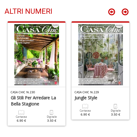
ALTRI NUMERI
Fr
fi
s
R
p
il
m
B
d
N
n
CASA CHIC N.230
CASA CHIC N.229
+
Gli Stili Per Arredare La
Jungle Style
D
Bella Stagione
Cartacea
Digitale
6.90 €
3.50 €
Cartacea
Digitale
6.90 €
3.50 €
R