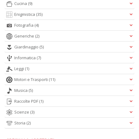
Cucina
(9)
Enigmistica
(35)
A
L
Fotografia
(4)
O
C
Generiche
(2)
n
Giardinaggio
(5)
Informatica
(7)
Leggi
(1)
Motori e Trasporti
(11)
Musica
(5)
Raccolte PDF
(1)
Scienze
(3)
Storia
(2)