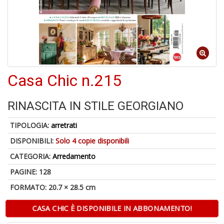
p
fr
a
a
Casa Chic n.215
RINASCITA IN STILE GEORGIANO
A
TIPOLOGIA:
arretrati
a
DISPONIBILI:
Solo 4 copie disponibili
a
A
CATEGORIA:
Arredamento
in
PAGINE: 128
D
FORMATO: 20.7 × 28.5 cm
CASA CHIC È DISPONIBILE IN ABBONAMENTO!