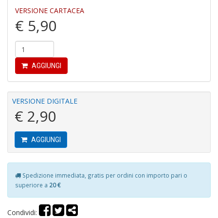
4
VERSIONE CARTACEA
n
€ 5,90
in
di
AGGIUNGI
VERSIONE DIGITALE
€ 2,90
Fi
F
+
AGGIUNGI
G
M
al
u
Spedizione immediata, gratis per ordini con importo pari o
G
superiore a
20 €
n
+
D
Condividi: