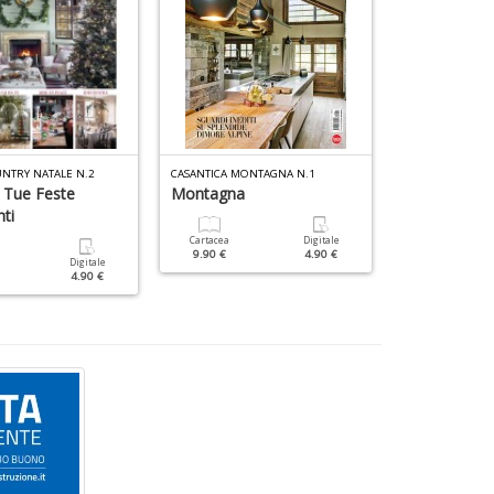
NTRY NATALE N.2
CASANTICA MONTAGNA N.1
ATMOSFERA CASA
 Tue Feste
Montagna
Cucine
ti
Cartacea
Digitale
Cartacea
9.90 €
4.90 €
7.90 €
Digitale
4.90 €