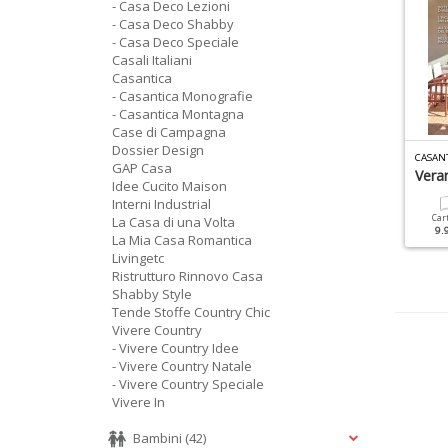
- Casa Deco Lezioni
- Casa Deco Shabby
- Casa Deco Speciale
Casali Italiani
Casantica
- Casantica Monografie
- Casantica Montagna
Case di Campagna
Dossier Design
TMOSFERA CASA N.17
ATMOSFERA CASA N.6
CASAN
GAP Casa
ucine
Verande
Vera
Idee Cucito Maison
Interni Industrial
Cartacea
Digitale
Cartacea
Digitale
Car
La Casa di una Volta
9.90 €
4.90 €
7.90 €
3.90 €
9.
La Mia Casa Romantica
Livingetc
Ristrutturo Rinnovo Casa
Shabby Style
Tende Stoffe Country Chic
Vivere Country
- Vivere Country Idee
- Vivere Country Natale
- Vivere Country Speciale
Vivere In
Bambini
(42)