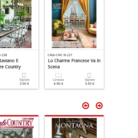
T
n
+
D
N.228
CASA CHIC N.227
CASA CHIC N.226
staviano E
Lo Charme Francese Va In
Natale Roma
re Country
Scena
British Style
Digitale
Cartacea
Digitale
Cartacea
3.50 €
6.90 €
3.50 €
6.90 €