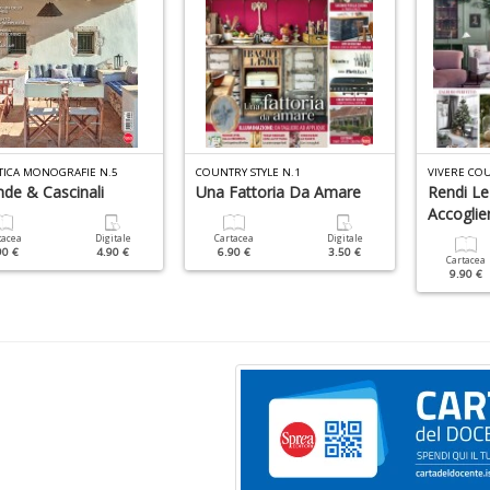
TICA MONOGRAFIE N.5
COUNTRY STYLE N.1
VIVERE COU
nde & Cascinali
Una Fattoria Da Amare
Rendi Le
Accoglien
tacea
Digitale
Cartacea
Digitale
90 €
4.90 €
6.90 €
3.50 €
Cartacea
9.90 €