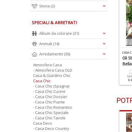
Storia
(2)
SPECIALI & ARRETRATI
Album da colorare
(31)
Animali
(14)
ASA CHIC N.217
CASA CHIC N.215
CASA C
Arredamento
(36)
esta D'inverno Dal
Rinascita In Stile
Gli S
alore Vintage
Georgiano
Bella
Atmosfera Casa
- Atmosfera Casa OLD
Casa & Giardino Chic
Cartacea
Digitale
Cartacea
Digitale
Car
5.90 €
2.90 €
Casa Chic
5.90 €
2.90 €
6.
- Casa Chic (Spagna)
- Casa Chic Cucine
- Casa Chic Dossier
POTR
- Casa Chic Piante
- Casa Chic Romantico
- Casa Chic Speciale
- Casa Chic Tavole
Casa Deco
- Casa Deco Country