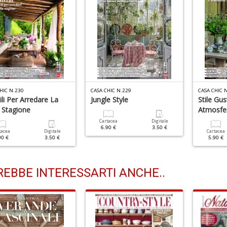
HIC N.230
CASA CHIC N.229
CASA CHIC 
tili Per Arredare La
Jungle Style
Stile Gu
 Stagione
Atmosfe
Cartacea
Digitale
6.90 €
3.50 €
tacea
Digitale
Cartacea
90 €
3.50 €
5.90 €
EBBE INTERESSARTI ANCHE..