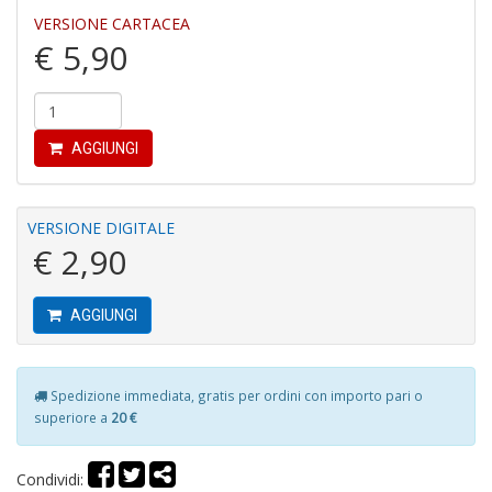
W
VERSIONE CARTACEA
M
€ 5,90
A
n
+
D
AGGIUNGI
VERSIONE DIGITALE
T
€ 2,90
a
R
p
AGGIUNGI
il
m
B
d
Spedizione immediata, gratis per ordini con importo pari o
N
superiore a
20 €
n
+
D
Condividi: