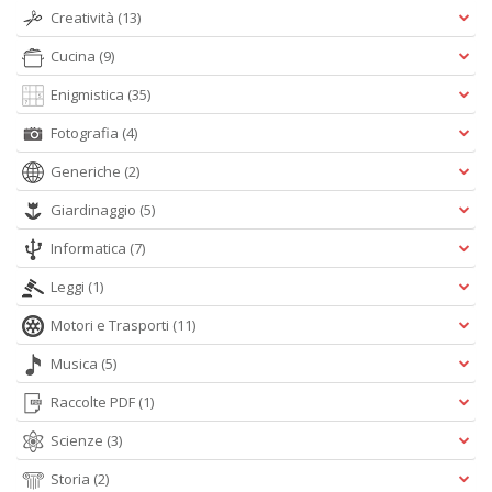
L
Creatività
(13)
O
C
Cucina
(9)
n
Enigmistica
(35)
Fotografia
(4)
Generiche
(2)
Giardinaggio
(5)
Informatica
(7)
Leggi
(1)
Motori e Trasporti
(11)
Musica
(5)
Raccolte PDF
(1)
Scienze
(3)
Storia
(2)