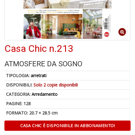
V
D
1
f
Casa Chic n.213
ATMOSFERE DA SOGNO
1
f
TIPOLOGIA:
arretrati
DISPONIBILI:
Solo 2 copie disponibili
CATEGORIA:
Arredamento
PAGINE: 128
FORMATO: 20.7 × 28.5 cm
CASA CHIC È DISPONIBILE IN ABBONAMENTO!
E
F