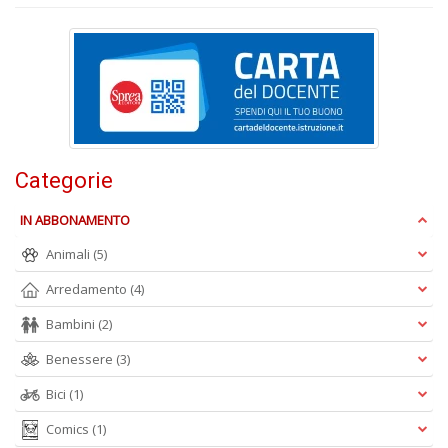
P
di
v
C
Categorie
&
G
C
IN ABBONAMENTO
n
+
Animali
(5)
D
Arredamento
(4)
Bambini
(2)
Benessere
(3)
Bici
(1)
Comics
(1)
A