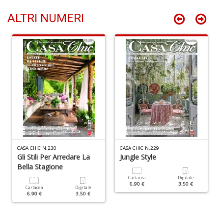
ALTRI NUMERI
M
v
1
M
di
F
tu
i
p
n
+
D
CASA CHIC N.230
CASA CHIC N.229
Gli Stili Per Arredare La
Jungle Style
Bella Stagione
Cartacea
Digitale
6.90 €
3.50 €
Cartacea
Digitale
6.90 €
3.50 €
Gl
ul